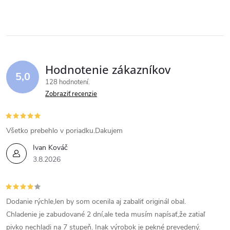
Hodnotenie zákazníkov
5,0
128 hodnotení
Zobraziť recenzie
Všetko prebehlo v poriadku.Dakujem
Ivan Kováč
3.8.2026
Dodanie rýchle,len by som ocenila aj zabaliť originál obal.
Chladenie je zabudované 2 dní,ale teda musím napísať,že zatiaľ
pivko nechladi na 7 stupeň. Inak výrobok je pekné prevedený.