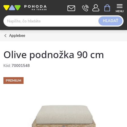
Prejsť
NÁKUPN
KOŠÍK
na
obsah
HĽADAŤ
Applebee
Olive podnožka 90 cm
Kód:
70001548
PREMIUM