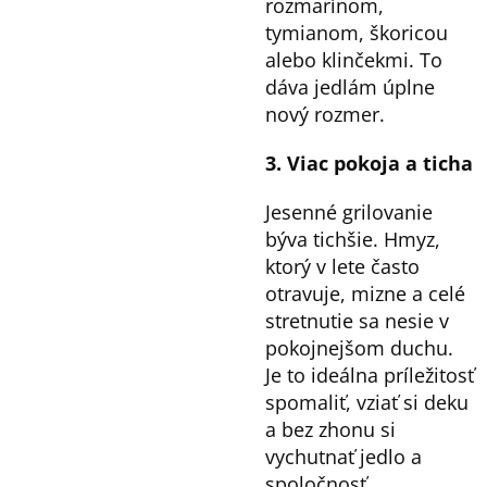
rozmarínom,
tymianom, škoricou
alebo klinčekmi. To
dáva jedlám úplne
nový rozmer.
3. Viac pokoja a ticha
Jesenné grilovanie
býva tichšie. Hmyz,
ktorý v lete často
otravuje, mizne a celé
stretnutie sa nesie v
pokojnejšom duchu.
Je to ideálna príležitosť
spomaliť, vziať si deku
a bez zhonu si
vychutnať jedlo a
spoločnosť.