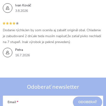
Ivan Kováč
3.8.2026
Dodanie rýchle,len by som ocenila aj zabaliť originál obal. Chladenie
je zabudované 2 dní,ale teda musím napísať,že zatiaľ pivko nechladi
na 7 stupeň. Inak výrobok je pekné prevedený.
Petra
16.7.2026
Odoberať newsletter
Z
Email
ODOBERAŤ