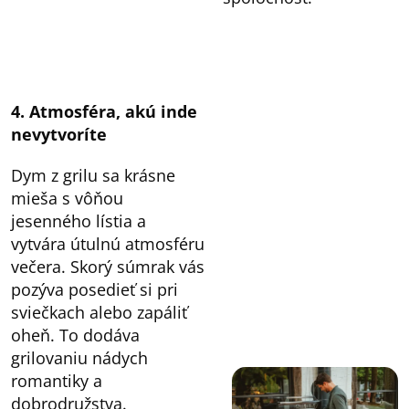
4. Atmosféra, akú inde
nevytvoríte
Dym z grilu sa krásne
mieša s vôňou
jesenného lístia a
vytvára útulnú atmosféru
večera. Skorý súmrak vás
pozýva posedieť si pri
sviečkach alebo zapáliť
oheň. To dodáva
grilovaniu nádych
romantiky a
dobrodružstva.