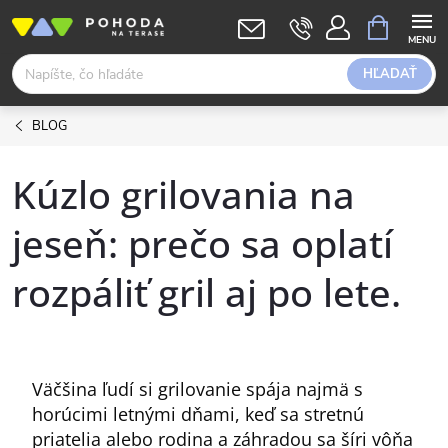
Prejsť
NÁKUPN
KOŠÍK
na
obsah
HĽADAŤ
BLOG
Kúzlo grilovania na
jeseň: prečo sa oplatí
rozpáliť gril aj po lete.
Väčšina ľudí si grilovanie spája najmä s
horúcimi letnými dňami, keď sa stretnú
priatelia alebo rodina a záhradou sa šíri vôňa