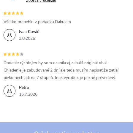
Zobraziť recenzie
Všetko prebehlo v poriadku.Dakujem
Ivan Kováč
3.8.2026
Dodanie rýchle,len by som ocenila aj zabaliť originál obal.
Chladenie je zabudované 2 dní,ale teda musím napísať,že zatiaľ
pivko nechladi na 7 stupeň. Inak výrobok je pekné prevedený.
Petra
16.7.2026