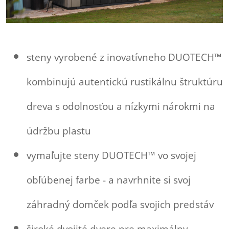
steny vyrobené z inovatívneho DUOTECH™
kombinujú autentickú rustikálnu štruktúru
dreva s odolnosťou a nízkymi nárokmi na
údržbu plastu
vymaľujte steny DUOTECH™ vo svojej
obľúbenej farbe - a navrhnite si svoj
záhradný domček podľa svojich predstáv
široké dvojité dvere pre maximálny