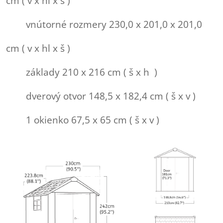
cm ( v x hl x š )
vnútorné rozmery 230,0 x 201,0 x 201,0
cm ( v x hl x š )
základy 210 x 216 cm ( š x h )
dverový otvor 148,5 x 182,4 cm ( š x v )
1 okienko 67,5 x 65 cm ( š x v )