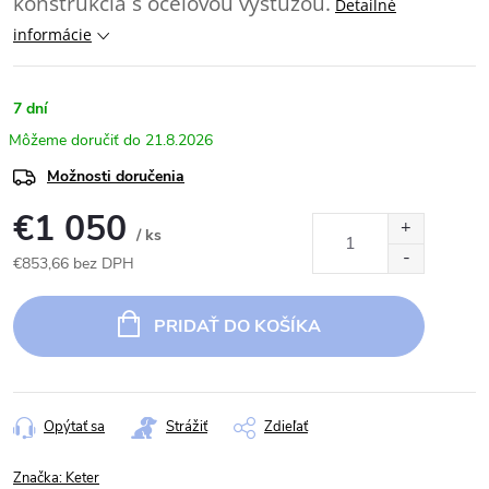
konštrukcia s oceľovou výstužou.
Detailné
informácie
7 dní
21.8.2026
Možnosti doručenia
€1 050
/ ks
€853,66 bez DPH
Jednotková
cena:
PRIDAŤ DO KOŠÍKA
Opýtať sa
Strážiť
Zdieľať
Značka:
Keter