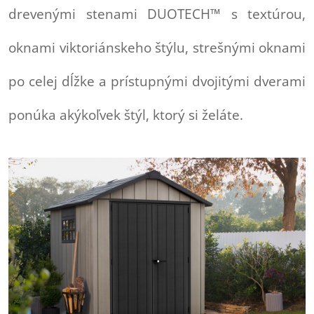
drevenými stenami DUOTECH™ s textúrou,
oknami viktoriánskeho štýlu, strešnými oknami
po celej dĺžke a prístupnými dvojitými dverami
ponúka akýkoľvek štýl, ktorý si želáte.