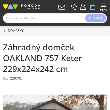
Prejsť
NÁKUPN
KOŠÍK
na
obsah
HĽADAŤ
DOMČEKY
Záhradný domček
OAKLAND 757 Keter
229x224x242 cm
Kód:
228701