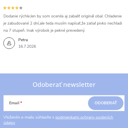
Dodanie rýchle,len by som ocenila aj zabaliť originál obal. Chladenie
je zabudované 2 dní,ale teda musím napísať,že zatiaľ pivko nechladi
na 7 stupeň. Inak výrobok je pekné prevedený.
Petra
16.7.2026
Odoberať newsletter
Z
Email
ODOBERAŤ
á
Vložením e-mailu súhlasíte s
podmienkami ochrany osobných
p
údajov