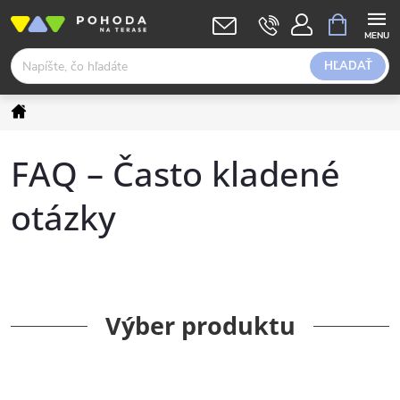
Prejsť
NÁKUPN
KOŠÍK
na
obsah
HĽADAŤ
Domov
FAQ – Často kladené
otázky
Výber produktu