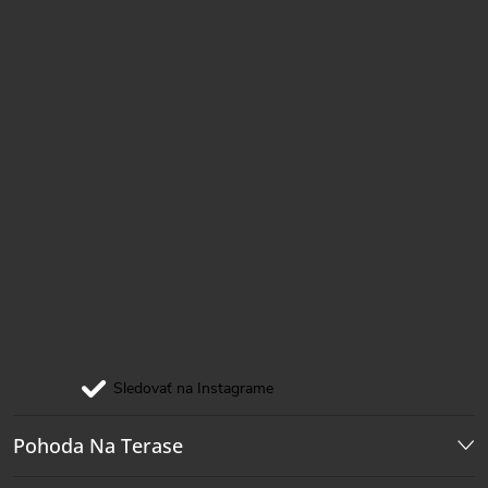
e
Sledovať na Instagrame
Pohoda Na Terase