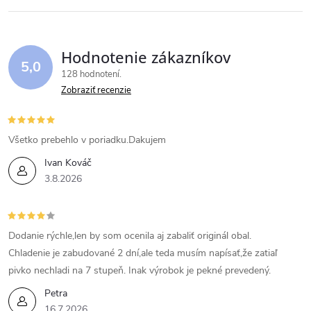
Hodnotenie zákazníkov
5,0
128 hodnotení
Zobraziť recenzie
Všetko prebehlo v poriadku.Dakujem
Ivan Kováč
3.8.2026
Dodanie rýchle,len by som ocenila aj zabaliť originál obal.
Chladenie je zabudované 2 dní,ale teda musím napísať,že zatiaľ
pivko nechladi na 7 stupeň. Inak výrobok je pekné prevedený.
Petra
16.7.2026