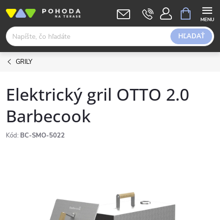
Prejsť
NÁKUPN
KOŠÍK
na
obsah
HĽADAŤ
GRILY
Elektrický gril OTTO 2.0
Barbecook
Kód:
BC-SMO-5022