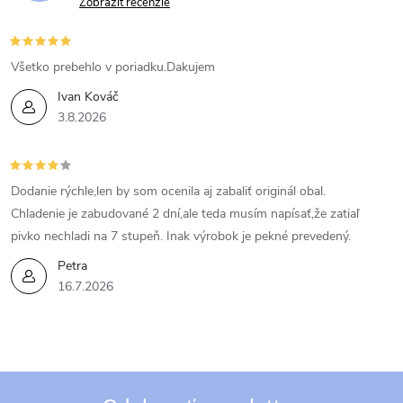
Zobraziť recenzie
Všetko prebehlo v poriadku.Dakujem
Ivan Kováč
3.8.2026
Dodanie rýchle,len by som ocenila aj zabaliť originál obal.
Chladenie je zabudované 2 dní,ale teda musím napísať,že zatiaľ
pivko nechladi na 7 stupeň. Inak výrobok je pekné prevedený.
Petra
16.7.2026