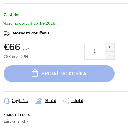
7-14 dní
1.9.2026
Možnosti doručenia
€66
/ ks
€66 bez DPH
Jednotková
cena:
PRIDAŤ DO KOŠÍKA
Opýtať sa
Strážiť
Zdieľať
Značka:
Enders
Záruka
:
2 roky