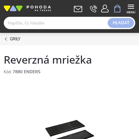
Prejsť
NÁKUPN
KOŠÍK
na
obsah
HĽADAŤ
GRILY
Reverzná mriežka
Kód:
7880 ENDERS