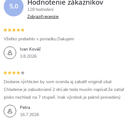
Hodnotenie zákazníkov
5,0
128 hodnotení
Zobraziť recenzie
Všetko prebehlo v poriadku.Dakujem
Ivan Kováč
3.8.2026
Dodanie rýchle,len by som ocenila aj zabaliť originál obal.
Chladenie je zabudované 2 dní,ale teda musím napísať,že zatiaľ
pivko nechladi na 7 stupeň. Inak výrobok je pekné prevedený.
Petra
16.7.2026