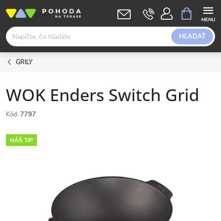
Prejsť
NÁKUPN
KOŠÍK
na
obsah
HĽADAŤ
GRILY
WOK Enders Switch Grid
Kód:
7797
NÁŠ TIP