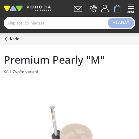
Prejsť
NÁKUPN
KOŠÍK
na
obsah
HĽADAŤ
Kade
Premium Pearly "M"
Kód:
Zvoľte variant