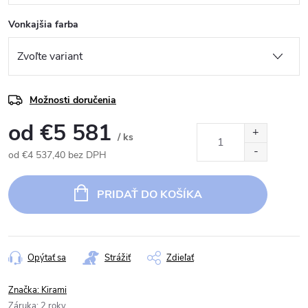
Vonkajšia farba
Možnosti doručenia
od
€5 581
/ ks
od
€4 537,40
bez DPH
Jednotková
cena:
PRIDAŤ DO KOŠÍKA
Opýtať sa
Strážiť
Zdieľať
Značka:
Kirami
Záruka
:
2 roky