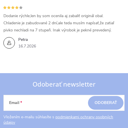
Dodanie rýchle,len by som ocenila aj zabaliť originál obal.
Chladenie je zabudované 2 dní,ale teda musím napísať,že zatiaľ
pivko nechladi na 7 stupeň. Inak výrobok je pekné prevedený.
Petra
16.7.2026
Odoberať newsletter
Z
Email
ODOBERAŤ
á
Vložením e-mailu súhlasíte s
podmienkami ochrany osobných
p
údajov