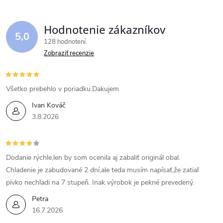
Hodnotenie zákazníkov
5,0
128 hodnotení
Zobraziť recenzie
Všetko prebehlo v poriadku.Dakujem
Ivan Kováč
3.8.2026
Dodanie rýchle,len by som ocenila aj zabaliť originál obal.
Chladenie je zabudované 2 dní,ale teda musím napísať,že zatiaľ
pivko nechladi na 7 stupeň. Inak výrobok je pekné prevedený.
Petra
16.7.2026