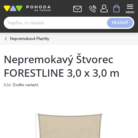
Prejsť
NÁKUPN
KOŠÍK
na
obsah
HĽADAŤ
Nepremokavé Plachty
Nepremokavý Štvorec
FORESTLINE 3,0 x 3,0 m
Kód:
Zvoľte variant