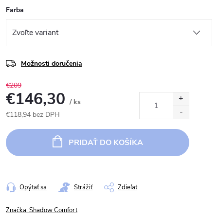
Farba
Možnosti doručenia
€209
€146,30
/ ks
€118,94 bez DPH
Jednotková
cena:
PRIDAŤ DO KOŠÍKA
Opýtať sa
Strážiť
Zdieľať
Značka:
Shadow Comfort