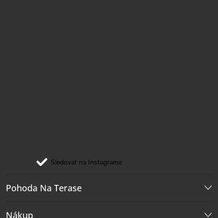
e
Sledovať na Instagrame
Pohoda Na Terase
Nákup