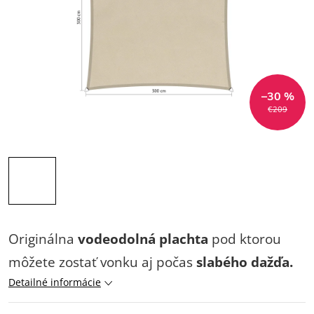
–30 %
€209
Originálna
vodeodolná
plachta
pod ktorou
môžete zostať vonku aj počas
slabého dažďa.
Detailné informácie