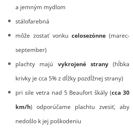
a jemným mydlom
stálofarebná
môže zostať vonku
celosezónne
(marec-
september)
plachty majú
vykrojené strany
(hĺbka
krivky je cca 5% z dĺžky pozdĺžnej strany)
pri sile vetra nad 5 Beaufort škály (
cca 30
km/h
) odporúčame plachtu zvesiť, aby
nedošlo k jej poškodeniu