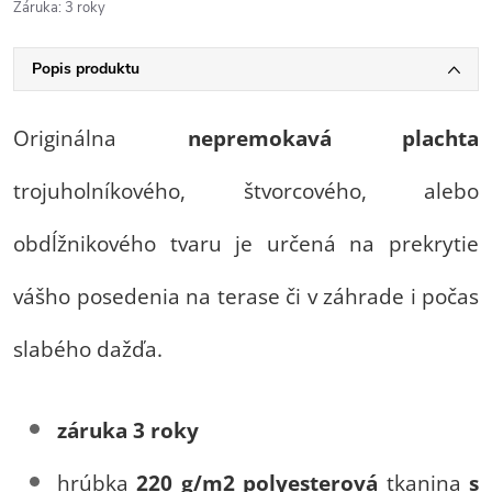
Záruka
:
3 roky
Popis produktu
Originálna
nepremokavá plachta
trojuholníkového, štvorcového, alebo
obdĺžnikového tvaru je určená na prekrytie
vášho posedenia na terase či v záhrade i počas
slabého dažďa.
záruka 3 roky
hrúbka
220 g/m2
polyesterová
tkanina
s