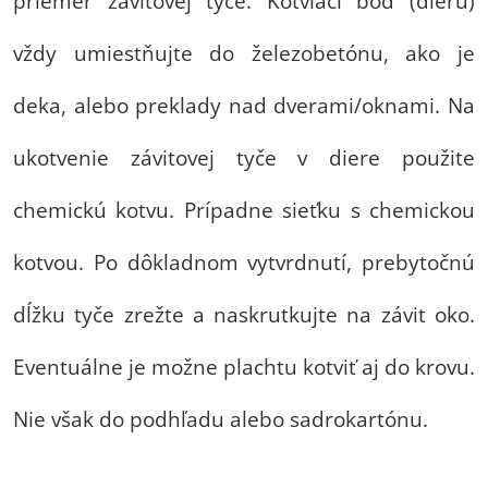
priemer závitovej tyče. Kotviaci bod (dieru)
vždy umiestňujte do železobetónu, ako je
deka, alebo preklady nad dverami/oknami. Na
ukotvenie závitovej tyče v diere použite
chemickú kotvu. Prípadne sieťku s chemickou
kotvou. Po dôkladnom vytvrdnutí, prebytočnú
dĺžku tyče zrežte a naskrutkujte na závit oko.
Eventuálne je možne plachtu kotviť aj do krovu.
Nie však do podhľadu alebo sadrokartónu.