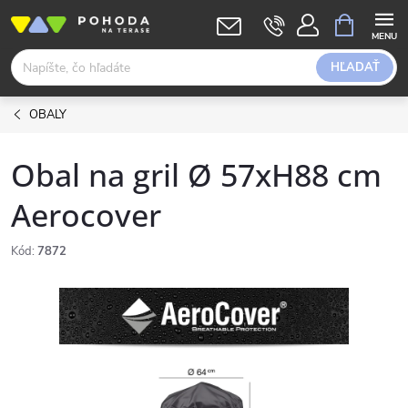
Prejsť
NÁKUPN
KOŠÍK
na
obsah
HĽADAŤ
OBALY
Obal na gril Ø 57xH88 cm
Aerocover
Kód:
7872