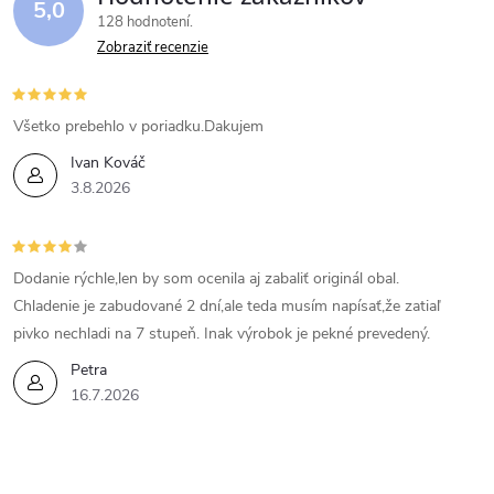
5,0
128 hodnotení
Zobraziť recenzie
Všetko prebehlo v poriadku.Dakujem
Ivan Kováč
3.8.2026
Dodanie rýchle,len by som ocenila aj zabaliť originál obal.
Chladenie je zabudované 2 dní,ale teda musím napísať,že zatiaľ
pivko nechladi na 7 stupeň. Inak výrobok je pekné prevedený.
Petra
16.7.2026