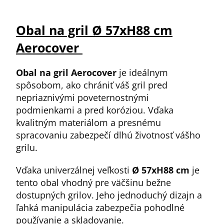
Obal na gril Ø 57xH88 cm
Aerocover
Obal na gril Aerocover
je ideálnym
spôsobom, ako chrániť váš gril pred
nepriaznivými poveternostnými
podmienkami a pred koróziou. Vďaka
kvalitným materiálom a presnému
spracovaniu zabezpečí dlhú životnosť vášho
grilu.
Vďaka univerzálnej veľkosti
Ø 57xH88 cm
je
tento obal vhodný pre väčšinu bežne
dostupných grilov. Jeho jednoduchý dizajn a
ľahká manipulácia zabezpečia pohodlné
používanie a skladovanie.