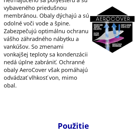
netrhajúceho sa polyesteru a sú
vybaveného priedušnou
membránou. Obaly dýchajú a sú
odolné voči vode a špine.
Zabezpečujú optimálnu ochranu
vášho záhradného nábytku a
vankúšov. So zmenami
vonkajšej teploty sa kondenzácii
nedá úplne zabrániť. Ochranné
obaly AeroCover však pomáhajú
odvádzať vlhkosť von, mimo
obal.
Použitie