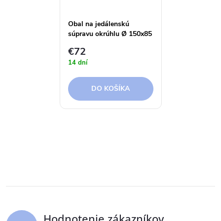
Obal na jedálenskú
súpravu okrúhlu Ø 150x85
cm Aerocover
€72
14 dní
DO KOŠÍKA
Hodnotenie zákazníkov