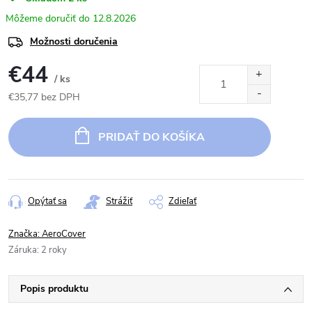
12.8.2026
Možnosti doručenia
€44
/ ks
€35,77 bez DPH
Jednotková
cena:
PRIDAŤ DO KOŠÍKA
Opýtať sa
Strážiť
Zdieľať
Značka:
AeroCover
Záruka
:
2 roky
Popis produktu