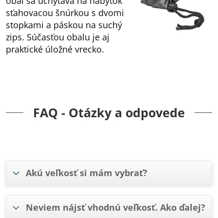
obal sa uchytáva na nábytok
sťahovacou šnúrkou s dvomi
stopkami a páskou na suchý
zips. Súčasťou obalu je aj
praktické úložné vrecko.
FAQ - Otázky a odpovede
Akú veľkosť si mám vybrať?
Neviem nájsť vhodnú veľkosť. Ako ďalej?