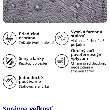
Vysoká farebná
Priedušná
stálosť
ochrana
Vlákna zafarbené až
Znižuje tvorbu plesní
po jadro
Odolný voči
poveternosným
Silný a ľahký
vplyvom
Ripstop polyester
Chráni pred dažďom,
nečistotami a
zmenou farby
Jednoduché
používanie
Sťahovacia šnúrka
Správna veľkosť