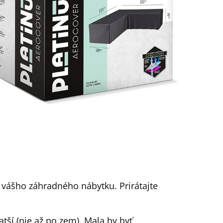
) vášho záhradného nábytku. Prirátajte
atší (nie až po zem). Mala by byť