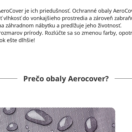
eroCover je ich priedušnosť. Ochranné obaly AeroCo
lhkosť do vonkajšieho prostredia a zároveň zabraňu
 na záhradnom nábytku a predlžuje jeho životnosť.
rozmarov prírody. Rozlúčte sa so zmenou farby, opo
ok ešte dlhšie!
Prečo obaly Aerocover?