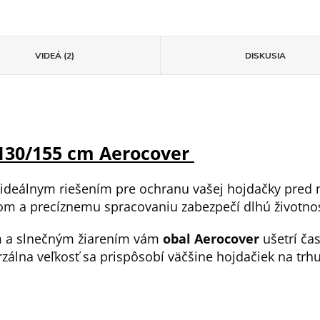
VIDEÁ (2)
DISKUSIA
130/155 cm Aerocover
 ideálnym riešením pre ochranu vašej hojdačky pred
m a precíznemu spracovaniu zabezpečí dlhú životno
m a slnečným žiarením vám
obal Aerocover
ušetrí čas
rzálna veľkosť sa prispôsobí väčšine hojdačiek na trhu