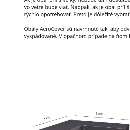
vo vetre bude viať. Naopak, ak je obal príli
rýchlo opotrebovať. Preto je dôležité vybra
Obaly AeroCover sú navrhnuté tak, aby odv
vyspádované. V opačnom prípade na ňom b