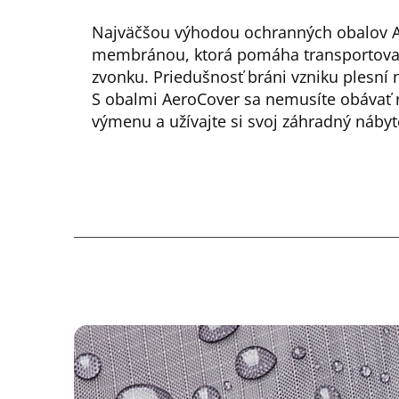
Najväčšou výhodou ochranných obalov A
membránou, ktorá pomáha transportovať v
zvonku. Priedušnosť bráni vzniku plesní
S obalmi AeroCover sa nemusíte obávať 
výmenu a užívajte si svoj záhradný nábyt