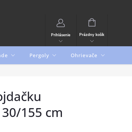
NÁKUPNÝ
KOŠÍK
Prázdny košík
Prihlásenie
ade
Pergoly
Ohrievače
Boxy
ojdačku
130/155 cm