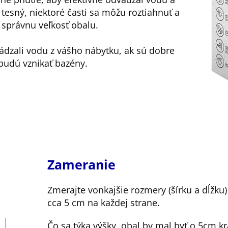
š tesný, niektoré časti sa môžu roztiahnuť a
ť správnu veľkosť obalu.
ádzali vodu z vášho nábytku, ak sú dobre
udú vznikať bazény.
Zameranie
Zmerajte vonkajšie rozmery (šírku a dĺžku
cca 5 cm na každej strane.
Čo sa týka výšky, obal by mal byť o 5cm kr