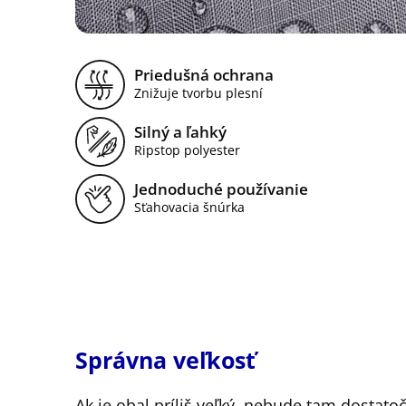
Priedušná ochrana
Znižuje tvorbu plesní
Silný a ľahký
Ripstop polyester
Jednoduché používanie
Sťahovacia šnúrka
Správna veľkosť
Ak je obal príliš veľký, nebude tam dostato