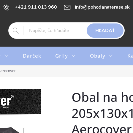
+421 911 013 960
info@pohodanaterase.sk
HĽADAŤ
y
Darček
Grily
Obaly
K
erocover
Obal na h
205x130x
Aerocover