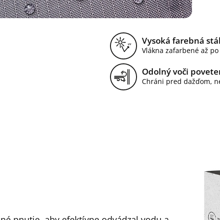
Vysoká farebná stá
Vlákna zafarbené až po
Odolný voči povet
Chráni pred dažďom, n
čné pnutie, aby efektívne odvádzal vodu a