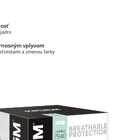
losť
 jadro
ernosným vplyvom
ečistotami a zmenou farby