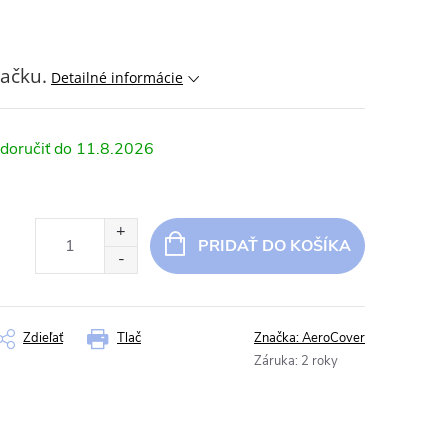
ačku.
Detailné informácie
11.8.2026
PRIDAŤ DO KOŠÍKA
Zdieľať
Tlač
Značka:
AeroCover
Záruka
:
2 roky