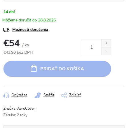
14 dní
28.8.2026
Možnosti doručenia
€54
/ ks
€43,90 bez DPH
Jednotková
cena:
PRIDAŤ DO KOŠÍKA
Opýtať sa
Strážiť
Zdieľať
Značka:
AeroCover
Záruka
:
2 roky