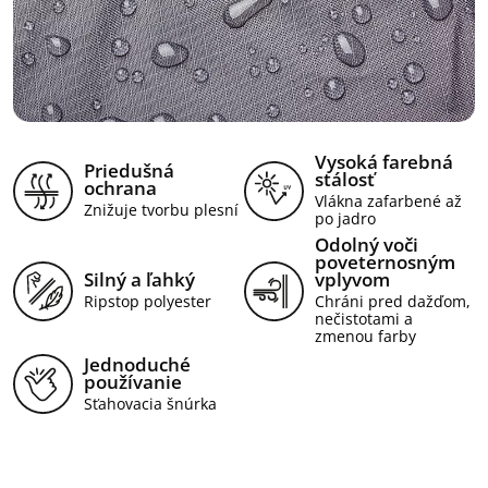
Vysoká farebná
Priedušná
stálosť
ochrana
Vlákna zafarbené až
Znižuje tvorbu plesní
po jadro
Odolný voči
poveternosným
Silný a ľahký
vplyvom
Ripstop polyester
Chráni pred dažďom,
nečistotami a
zmenou farby
Jednoduché
používanie
Sťahovacia šnúrka