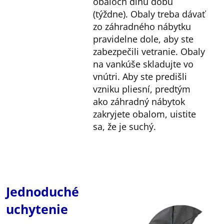
obaloch dlhú dobu
(týždne). Obaly treba dávať
zo záhradného nábytku
pravidelne dole, aby ste
zabezpečili vetranie. Obaly
na vankúše skladujte vo
vnútri. Aby ste predišli
vzniku pliesní, predtým
ako záhradný nábytok
zakryjete obalom, uistite
sa, že je suchý.
Jednoduché
uchytenie