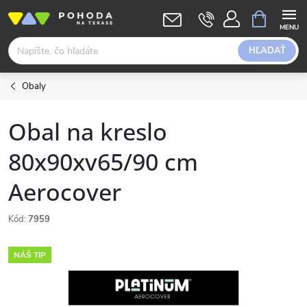
Prejsť
NÁKUPN
KOŠÍK
na
obsah
HĽADAŤ
Obaly
Obal na kreslo
80x90xv65/90 cm
Aerocover
Kód:
7959
NÁŠ TIP