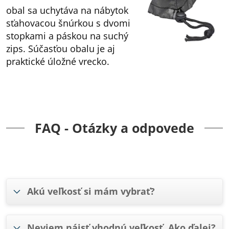
obal sa uchytáva na nábytok
sťahovacou šnúrkou s dvomi
stopkami a páskou na suchý
zips. Súčasťou obalu je aj
praktické úložné vrecko.
FAQ - Otázky a odpovede
Akú veľkosť si mám vybrať?
Neviem nájsť vhodnú veľkosť. Ako ďalej?