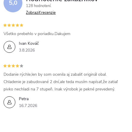
5,0
128 hodnotení
Zobraziť recenzie
Všetko prebehlo v poriadku.Dakujem
Ivan Kováč
3.8.2026
Dodanie rýchle,len by som ocenila aj zabaliť originál obal.
Chladenie je zabudované 2 dní,ale teda musím napísať,že zatiaľ
pivko nechladi na 7 stupeň. Inak výrobok je pekné prevedený.
Petra
16.7.2026