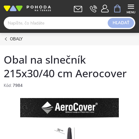
Prejsť
NÁKUPN
KOŠÍK
na
obsah
HĽADAŤ
OBALY
Obal na slnečník
215x30/40 cm Aerocover
Kód:
7984