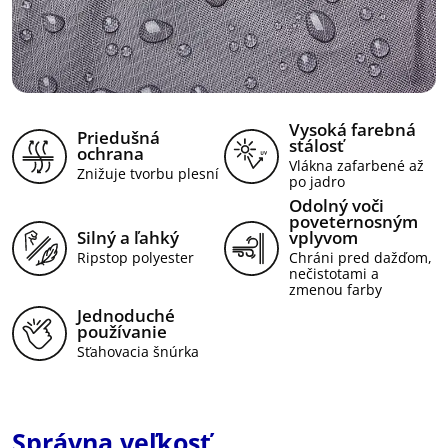
Vysoká farebná
Priedušná
stálosť
ochrana
Vlákna zafarbené až
Znižuje tvorbu plesní
po jadro
Odolný voči
poveternosným
Silný a ľahký
vplyvom
Ripstop polyester
Chráni pred dažďom,
nečistotami a
zmenou farby
Jednoduché
používanie
Sťahovacia šnúrka
Správna veľkosť