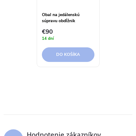
Obal na jedálenskú
súpravu obdĺžnik
220x150x85 cm Aerocover
€90
14 dní
DO KOŠÍKA
Hodnotenie zákazníkov