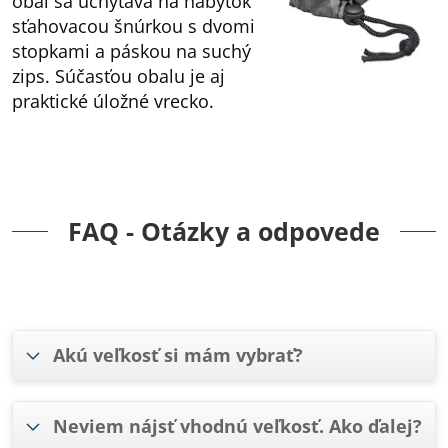
obal sa uchytáva na nábytok
sťahovacou šnúrkou s dvomi
stopkami a páskou na suchý
zips. Súčasťou obalu je aj
praktické úložné vrecko.
FAQ - Otázky a odpovede
Akú veľkosť si mám vybrať?
Neviem nájsť vhodnú veľkosť. Ako ďalej?