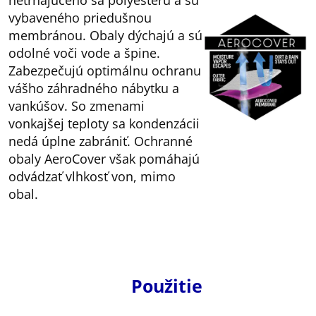
netrhajúceho sa polyesteru a sú
vybaveného priedušnou
membránou. Obaly dýchajú a sú
odolné voči vode a špine.
Zabezpečujú optimálnu ochranu
vášho záhradného nábytku a
vankúšov. So zmenami
vonkajšej teploty sa kondenzácii
nedá úplne zabrániť. Ochranné
obaly AeroCover však pomáhajú
odvádzať vlhkosť von, mimo
obal.
Použitie