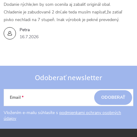
Dodanie rýchle,len by som ocenila aj zabaliť originál obal.
Chladenie je zabudované 2 dní,ale teda musím napísať,že zatiaľ
pivko nechladi na 7 stupeň. Inak výrobok je pekné prevedený.
Petra
16.7.2026
Odoberať newsletter
Z
Email
ODOBERAŤ
á
Vložením e-mailu súhlasíte s
podmienkami ochrany osobných
p
údajov