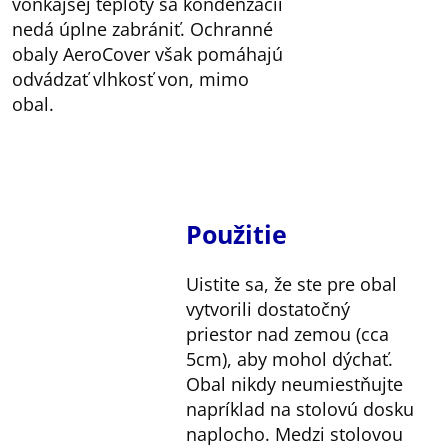
vonkajšej teploty sa kondenzácii
nedá úplne zabrániť. Ochranné
obaly AeroCover však pomáhajú
odvádzať vlhkosť von, mimo
obal.
Použitie
Uistite sa, že ste pre obal
vytvorili dostatočný
priestor nad zemou (cca
5cm), aby mohol dýchať.
Obal nikdy neumiestňujte
napríklad na stolovú dosku
naplocho. Medzi stolovou