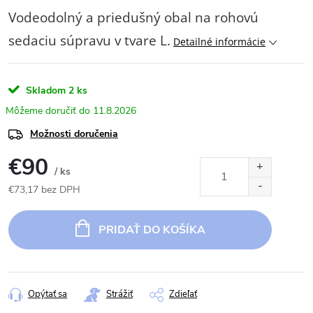
Vodeodolný a priedušný obal na rohovú
sedaciu súpravu v tvare L.
Detailné informácie
Skladom
2 ks
11.8.2026
Možnosti doručenia
€90
/ ks
€73,17 bez DPH
Jednotková
cena:
PRIDAŤ DO KOŠÍKA
Opýtať sa
Strážiť
Zdieľať