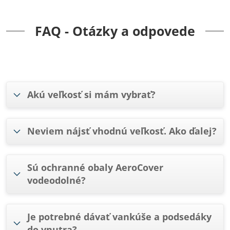
FAQ - Otázky a odpovede
Akú veľkosť si mám vybrať?
Neviem nájsť vhodnú veľkosť. Ako ďalej?
Sú ochranné obaly AeroCover
vodeodolné?
Je potrebné dávať vankúše a podsedáky
do vnutra?