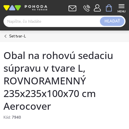
Prejsť
NÁKUPN
KOŠÍK
na
obsah
HĽADAŤ
Set tvar-L
Obal na rohovú sedaciu
súpravu v tvare L,
ROVNORAMENNÝ
235x235x100x70 cm
Aerocover
Kód:
7940