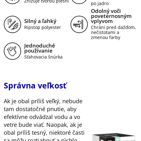
Znižuje tvorbu plesní
po jadro
Odolný voči
poveternosným
Silný a ľahký
vplyvom
Ripstop polyester
Chráni pred dažďom,
nečistotami a
zmenou farby
Jednoduché
používanie
Sťahovacia šnúrka
Správna veľkosť
Ak je obal príliš veľký, nebude
tam dostatočné pnutie, aby
efektívne odvádzal vodu a vo
vetre bude viať. Naopak, ak je
obal príliš tesný, niektoré časti
sa môžu roztiahnuť a rýchlo