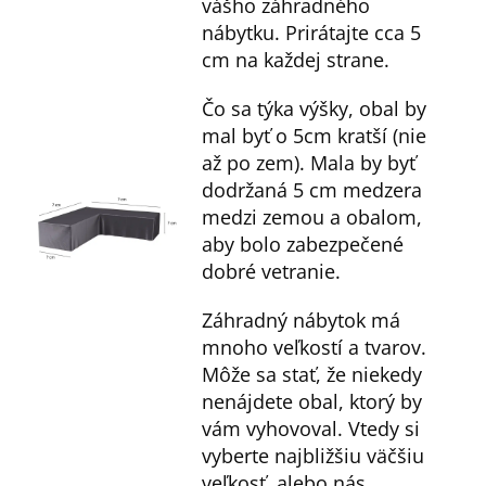
vášho záhradného
nábytku. Prirátajte cca 5
cm na každej strane.
Čo sa týka výšky, obal by
mal byť o 5cm kratší (nie
až po zem). Mala by byť
dodržaná 5 cm medzera
medzi zemou a obalom,
aby bolo zabezpečené
dobré vetranie.
Záhradný nábytok má
mnoho veľkostí a tvarov.
Môže sa stať, že niekedy
nenájdete obal, ktorý by
vám vyhovoval. Vtedy si
vyberte najbližšiu väčšiu
veľkosť, alebo nás