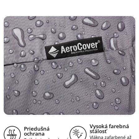
Vysoká farebná
Priedušná
stálosť
ochrana
Vlákna zafarbené až