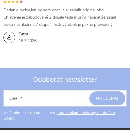
Dodanie rýchle,len by som ocenila aj zabaliť originál obal.
Chladenie je zabudované 2 dní,ale teda musím napísať,že zatiaľ
pivko nechladi na 7 stupeň. Inak výrobok je pekné prevedený.
Petra
16.7.2026
Odoberať newsletter
Z
Email
ODOBERAŤ
á
Vložením e-mailu súhlasíte s
podmienkami ochrany osobných
p
údajov