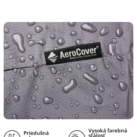
Vysoká farebná
Priedušná
stálosť