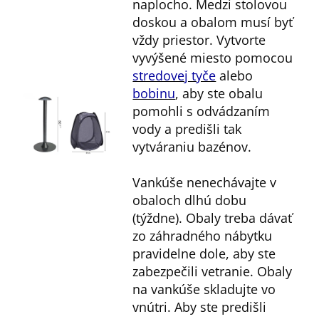
naplocho. Medzi stolovou
doskou a obalom musí byť
vždy priestor. Vytvorte
vyvýšené miesto pomocou
stredovej tyče
alebo
bobinu
, aby ste obalu
pomohli s odvádzaním
vody a predišli tak
vytváraniu bazénov.
Vankúše nenechávajte v
obaloch dlhú dobu
(týždne). Obaly treba dávať
zo záhradného nábytku
pravidelne dole, aby ste
zabezpečili vetranie. Obaly
na vankúše skladujte vo
vnútri. Aby ste predišli