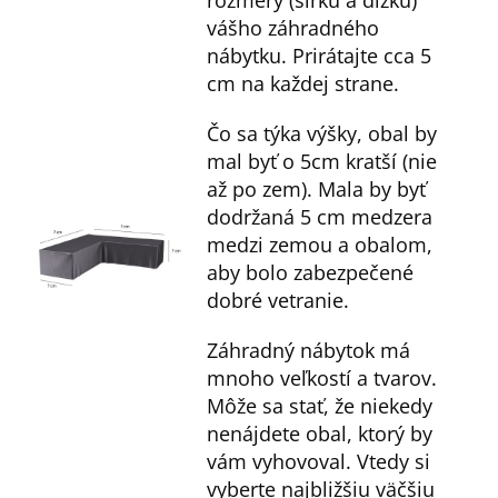
rozmery (šírku a dĺžku)
vášho záhradného
nábytku. Prirátajte cca 5
cm na každej strane.
Čo sa týka výšky, obal by
mal byť o 5cm kratší (nie
až po zem). Mala by byť
dodržaná 5 cm medzera
medzi zemou a obalom,
aby bolo zabezpečené
dobré vetranie.
Záhradný nábytok má
mnoho veľkostí a tvarov.
Môže sa stať, že niekedy
nenájdete obal, ktorý by
vám vyhovoval. Vtedy si
vyberte najbližšiu väčšiu