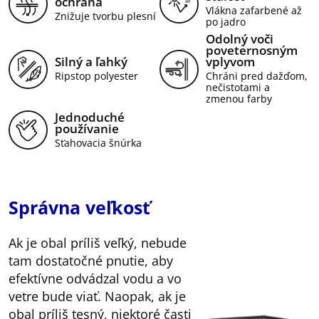
ochrana
Vlákna zafarbené až
Znižuje tvorbu plesní
po jadro
Odolný voči
poveternosným
Silný a ľahký
vplyvom
Ripstop polyester
Chráni pred dažďom,
nečistotami a
zmenou farby
Jednoduché
používanie
Sťahovacia šnúrka
Správna veľkosť
Ak je obal príliš veľký, nebude
tam dostatočné pnutie, aby
efektívne odvádzal vodu a vo
vetre bude viať. Naopak, ak je
obal príliš tesný, niektoré časti