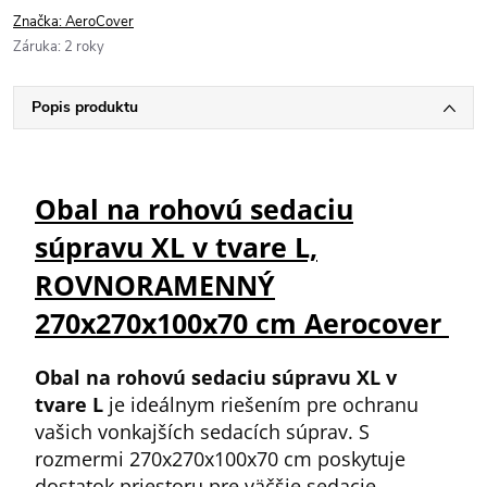
Značka:
AeroCover
Záruka
:
2 roky
Popis produktu
Obal na rohovú sedaciu
súpravu XL v tvare L,
ROVNORAMENNÝ
270x270x100x70 cm Aerocover
Obal na rohovú sedaciu súpravu XL v
tvare L
je ideálnym riešením pre ochranu
vašich vonkajších sedacích súprav. S
rozmermi 270x270x100x70 cm poskytuje
dostatok priestoru pre väčšie sedacie