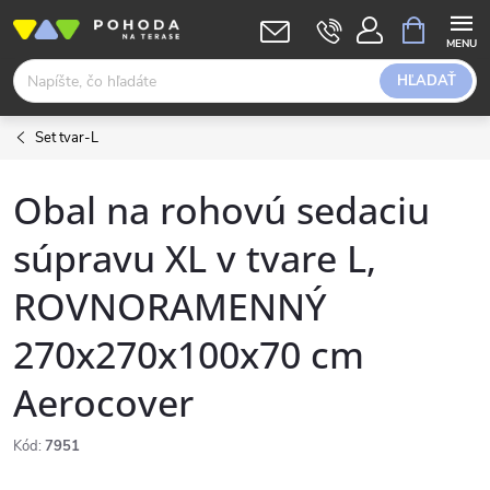
Prejsť
NÁKUPN
KOŠÍK
na
obsah
HĽADAŤ
Set tvar-L
Obal na rohovú sedaciu
súpravu XL v tvare L,
ROVNORAMENNÝ
270x270x100x70 cm
Aerocover
Kód:
7951