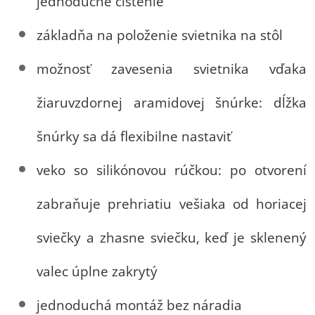
jednoduché čistenie
základňa na položenie svietnika na stôl
možnosť zavesenia svietnika vďaka
žiaruvzdornej aramidovej šnúrke: dĺžka
šnúrky sa dá flexibilne nastaviť
veko so silikónovou rúčkou: po otvorení
zabraňuje prehriatiu vešiaka od horiacej
sviečky a zhasne sviečku, keď je sklenený
valec úplne zakrytý
jednoduchá montáž bez náradia