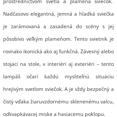
prostredníctvom svetla a plameňa sviečok.
Nadčasovo elegantná, jemná a hladká sviečka
je zarámovaná a zasadená do scény s jej
pôsobivo veľkým plameňom. Tento svietnik je
rovnako ikonická ako aj funkčná. Závesný alebo
stojaci na stole, v interiéri aj exteriéri – tento
lampáš očarí každú mysliteľnú situáciu
hrejivým svetlom sviečok. A je vždy bezpečný a
čistý vďaka žiaruvzdornému sklenenému valcu,
odkvapkávacej miske a hasiacemu poklopu.