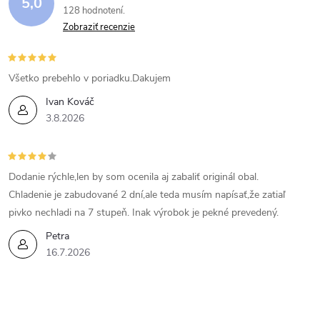
5,0
128 hodnotení
Zobraziť recenzie
Všetko prebehlo v poriadku.Dakujem
Ivan Kováč
3.8.2026
Dodanie rýchle,len by som ocenila aj zabaliť originál obal.
Chladenie je zabudované 2 dní,ale teda musím napísať,že zatiaľ
pivko nechladi na 7 stupeň. Inak výrobok je pekné prevedený.
Petra
16.7.2026