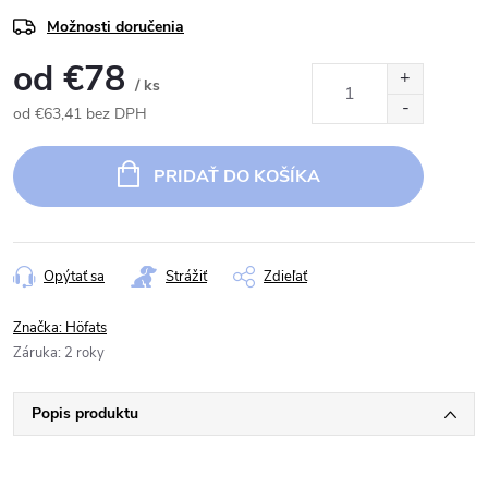
Možnosti doručenia
od
€78
/ ks
od
€63,41
bez DPH
Jednotková
cena:
PRIDAŤ DO KOŠÍKA
Opýtať sa
Strážiť
Zdieľať
Značka:
Höfats
Záruka
:
2 roky
Popis produktu