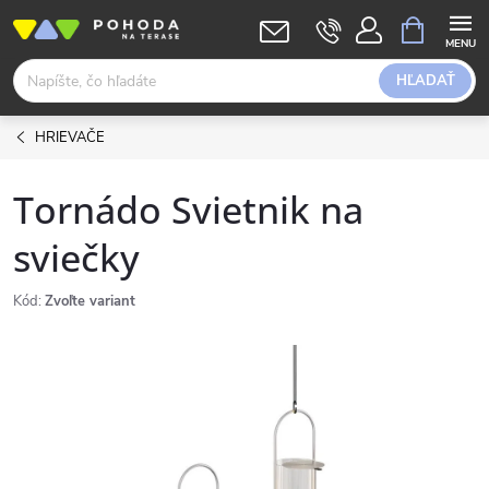
Prejsť
NÁKUPN
KOŠÍK
na
obsah
HĽADAŤ
HRIEVAČE
Tornádo Svietnik na
sviečky
Kód:
Zvoľte variant