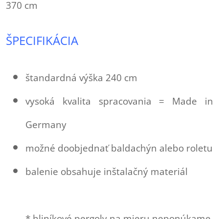
370 cm
ŠPECIFIKÁCIA
štandardná výška 240 cm
vysoká kvalita spracovania = Made in
Germany
možné doobjednať baldachýn alebo roletu
balenie obsahuje inštalačný materiál
* hliníkové pergoly na mieru neponúkame