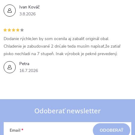
Ivan Kováč
3.8.2026
Dodanie rýchle,len by som ocenila aj zabaliť originál obal.
Chladenie je zabudované 2 dní,ale teda musím napísať,že zatiaľ
pivko nechladi na 7 stupeň. Inak výrobok je pekné prevedený.
Petra
16.7.2026
Odoberať newsletter
Z
Email
ODOBERAŤ