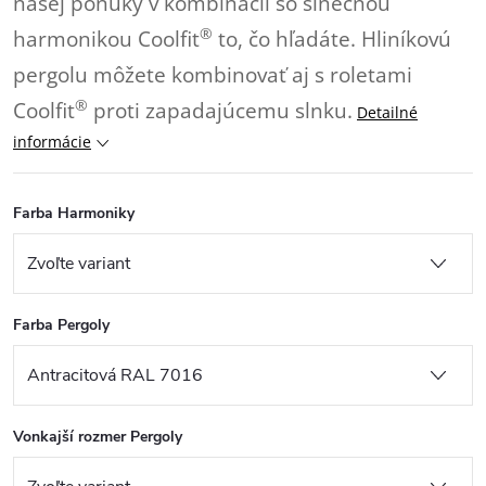
našej ponuky v kombinácii so slnečnou
®
harmonikou Coolfit
to, čo hľadáte. Hliníkovú
pergolu môžete kombinovať aj s roletami
®
Coolfit
proti zapadajúcemu slnku.
Detailné
informácie
Farba Harmoniky
Farba Pergoly
Vonkajší rozmer Pergoly