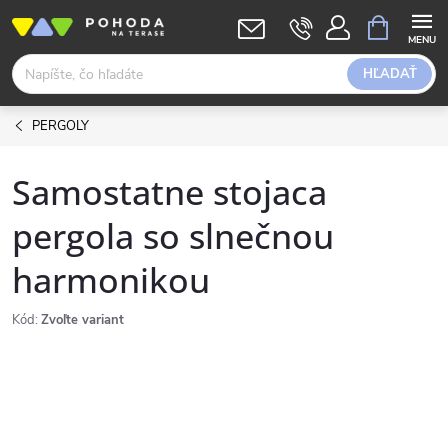
Prejsť
NÁKUPN
KOŠÍK
na
obsah
HĽADAŤ
PERGOLY
Samostatne stojaca
pergola so slnečnou
harmonikou
Kód:
Zvoľte variant