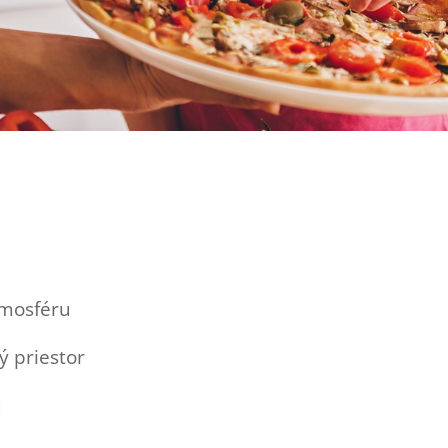
tmosféru
 priestor
u