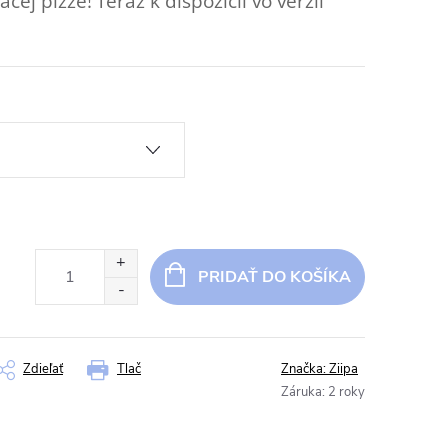
cej pizze!
Teraz k dispozícii vo verzii
PRIDAŤ DO KOŠÍKA
Zdieľať
Tlač
Značka:
Ziipa
Záruka
:
2 roky