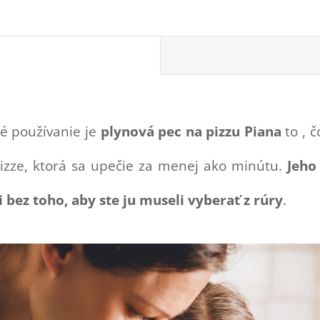
hé používanie je
plynová pec na pizzu Piana
to , č
izze, ktorá sa upečie za menej ako minútu.
Jeho
 bez toho, aby ste ju museli vyberať z rúry
.