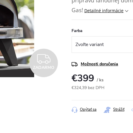
prípravu lahodnej domá
Gas!
Detailné informácie
Farba
ZADARMO
Možnosti doručenia
ZADARMO
€399
/ ks
€324,39 bez DPH
Jednotková
cena:
Opýtať sa
Strážiť