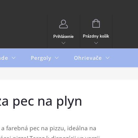
NÁKUPNÝ
KOŠÍK
Prázdny košík
Prihlásenie
ade
Pergoly
Ohrievače
Boxy
a pec na plyn
a farebná pec na pizzu, ideálna na