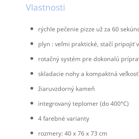
Vlastnosti
rýchle pečenie pizze už za 60 sekún
plyn : veľmi praktické, stačí pripoji
rotačný systém pre dokonalú prípra
skladacie nohy a kompaktná veľkosť
žiaruvzdorný kameň
integrovaný teplomer (do 400°C)
4 farebné varianty
rozmery: 40 x 76 x 73 cm