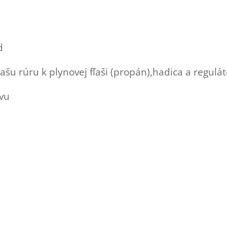
d
ť vašu rúru k plynovej fľaši (propán),hadica a regul
vu