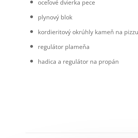
oceľové dvierka pece
plynový blok
kordieritový okrúhly kameň na pizz
regulátor plameňa
hadica a regulátor na propán