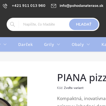
+421 911 013 960
info@pohodanaterase.sk
HĽADAŤ
y
Darček
Grily
Obaly
K
PIANA pizz
Kód:
Zvoľte variant
Kompaktná, inovatívna 