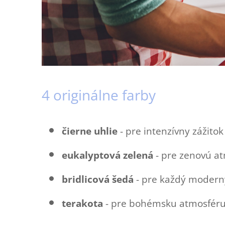
4 originálne farby
čierne uhlie
- pre intenzívny zážitok
eukalyptová zelená
- pre zenovú a
bridlicová šedá
- pre každý moderný
terakota
- pre bohémsku atmosfér