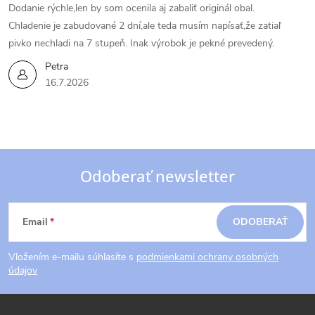
Dodanie rýchle,len by som ocenila aj zabaliť originál obal.
Chladenie je zabudované 2 dní,ale teda musím napísať,že zatiaľ
pivko nechladi na 7 stupeň. Inak výrobok je pekné prevedený.
Petra
16.7.2026
Odoberať newsletter
Z
Email
ODOBERAŤ
á
Vložením e-mailu súhlasíte s
podmienkami ochrany osobných
p
údajov
ä