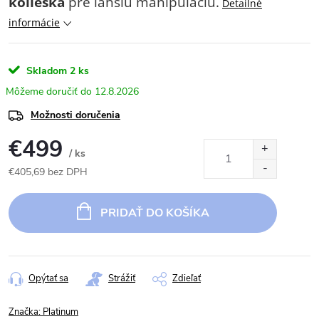
kolieska
pre ľahšiu manipuláciu.
Detailné
informácie
Skladom
2 ks
12.8.2026
Možnosti doručenia
€499
/ ks
€405,69 bez DPH
Jednotková
cena:
PRIDAŤ DO KOŠÍKA
Opýtať sa
Strážiť
Zdieľať
Značka:
Platinum