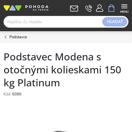
Prejsť
NÁKUPN
KOŠÍK
na
obsah
HĽADAŤ
Podstavce
Podstavec Modena s
otočnými kolieskami 150
kg Platinum
Kód:
6086