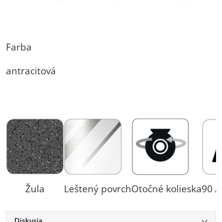
Farba
antracitová
Žula
Leštený povrch
Otočné kolieska
90 /
Diskusia