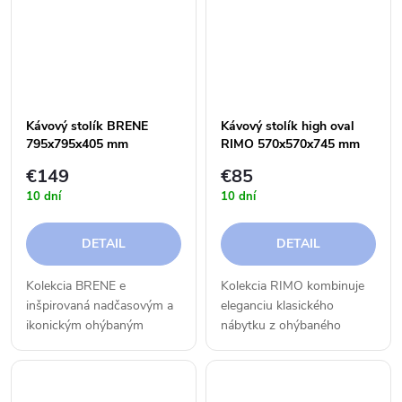
stolička.
stolička.
Kávový stolík BRENE
Kávový stolík high oval
795x795x405 mm
RIMO 570x570x745 mm
€149
€85
10 dní
10 dní
DETAIL
DETAIL
Kolekcia BRENE e
Kolekcia RIMO kombinuje
inšpirovaná nadčasovým a
eleganciu klasického
ikonickým ohýbaným
nábytku z ohýbaného
nábytkom, ktorý sa vyrábal
materiálu s moderným
v regióne Bielsko-Biała na
designom a funkčnosťou.
začiatku 20. storočia. Pri
Tradícia sa tu stretáva s