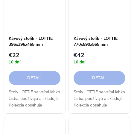
sa snúbi s...
sa snúbi s...
Kávový stolík - LOTTIE
Kávový stolík - LOTTIE
396x396x465 mm
770x590x565 mm
€22
€42
10 dní
10 dní
DETAIL
DETAIL
Stoly LOTTIE sa veľmi ľahko
Stoly LOTTIE sa veľmi ľahko
čistia, používajú a skladujú.
čistia, používajú a skladujú.
Kolekcia obsahuje
Kolekcia obsahuje
jedálenský stôl,
jedálenský stôl,
konferenčný stolík a
konferenčný stolík a
príručný kávový stolík,
príručný kávový stolík,
ktorý sa dá použiť ako
ktorý sa dá použiť ako