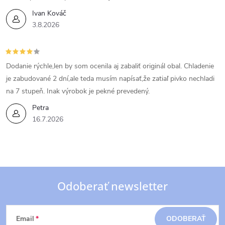
v
Ivan Kováč
3.8.2026
k
y
Dodanie rýchle,len by som ocenila aj zabaliť originál obal. Chladenie
v
je zabudované 2 dní,ale teda musím napísať,že zatiaľ pivko nechladi
ý
na 7 stupeň. Inak výrobok je pekné prevedený.
Petra
p
16.7.2026
i
s
u
Odoberať newsletter
Z
Email
ODOBERAŤ