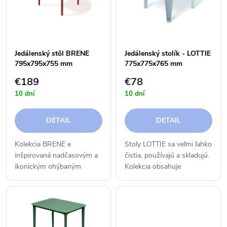
e
p
n
i
i
Jedálenský stôl BRENE
Jedálenský stolík - LOTTIE
s
795x795x755 mm
775x775x765 mm
e
€189
€78
p
10 dní
10 dní
p
r
DETAIL
DETAIL
r
o
Kolekcia BRENE e
Stoly LOTTIE sa veľmi ľahko
o
inšpirovaná nadčasovým a
čistia, používajú a skladujú.
d
ikonickým ohýbaným
Kolekcia obsahuje
d
nábytkom, ktorý sa vyrábal
jedálenský stôl,
u
v regióne Bielsko-Biała na
konferenčný stolík a
u
začiatku 20. storočia. Pri
príručný kávový stolík,
k
navrhovaní nábytku sme
ktorý sa dá použiť ako
kládli...
stolička.