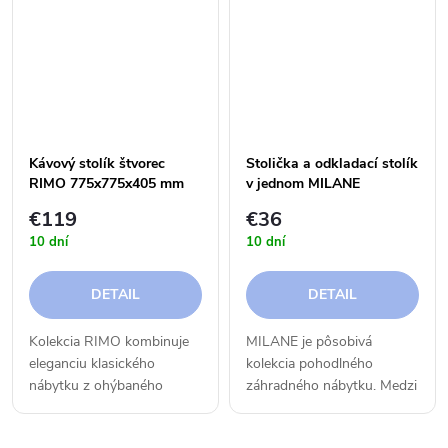
inováciami a klasická forma
inováciami a klasická forma
sa snúbi s...
sa snúbi s...
Kávový stolík štvorec
Stolička a odkladací stolík
RIMO 775x775x405 mm
v jednom MILANE
485x485x440 mm
€119
€36
10 dní
10 dní
DETAIL
DETAIL
Kolekcia RIMO kombinuje
MILANE je pôsobivá
eleganciu klasického
kolekcia pohodlného
nábytku z ohýbaného
záhradného nábytku. Medzi
materiálu s moderným
jej charakteristické rysy
designom a funkčnosťou.
patrí minimalistický štýl,