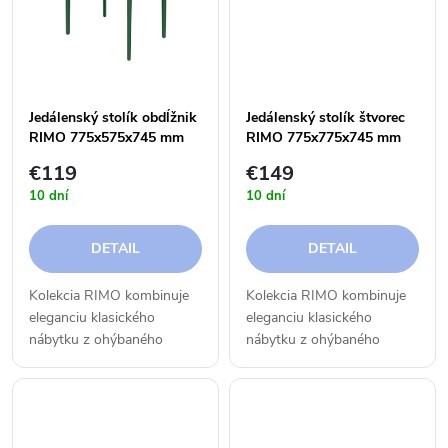
k
t
t
o
o
v
Jedálenský stolík obdĺžnik
Jedálenský stolík štvorec
RIMO 775x575x745 mm
RIMO 775x775x745 mm
v
€119
€149
10 dní
10 dní
DETAIL
DETAIL
Kolekcia RIMO kombinuje
Kolekcia RIMO kombinuje
eleganciu klasického
eleganciu klasického
nábytku z ohýbaného
nábytku z ohýbaného
materiálu s moderným
materiálu s moderným
designom a funkčnosťou.
designom a funkčnosťou.
Tradícia sa tu stretáva s
Tradícia sa tu stretáva s
inováciami a klasická forma
inováciami a klasická forma