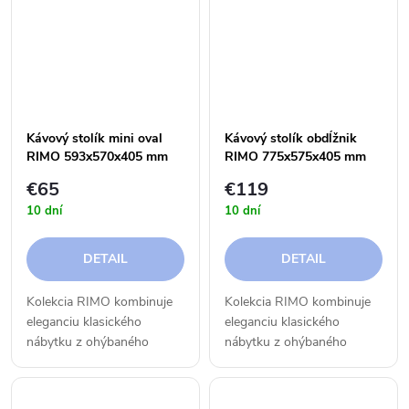
navrhovaní nábytku sme
inováciami a klasická forma
kládli...
sa snúbi s...
Kávový stolík mini oval
Kávový stolík obdĺžnik
RIMO 593x570x405 mm
RIMO 775x575x405 mm
€65
€119
10 dní
10 dní
DETAIL
DETAIL
Kolekcia RIMO kombinuje
Kolekcia RIMO kombinuje
eleganciu klasického
eleganciu klasického
nábytku z ohýbaného
nábytku z ohýbaného
materiálu s moderným
materiálu s moderným
designom a funkčnosťou.
designom a funkčnosťou.
Tradícia sa tu stretáva s
Tradícia sa tu stretáva s