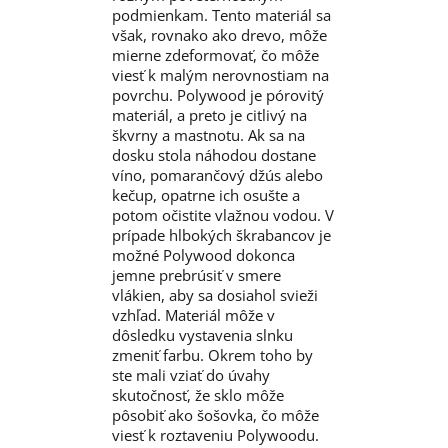
podmienkam. Tento materiál sa
však, rovnako ako drevo, môže
mierne zdeformovať, čo môže
viesť k malým nerovnostiam na
povrchu. Polywood je pórovitý
materiál, a preto je citlivý na
škvrny a mastnotu. Ak sa na
dosku stola náhodou dostane
víno, pomarančový džús alebo
kečup, opatrne ich osušte a
potom očistite vlažnou vodou. V
prípade hlbokých škrabancov je
možné Polywood dokonca
jemne prebrúsiť v smere
vlákien, aby sa dosiahol svieži
vzhľad. Materiál môže v
dôsledku vystavenia slnku
zmeniť farbu. Okrem toho by
ste mali vziať do úvahy
skutočnosť, že sklo môže
pôsobiť ako šošovka, čo môže
viesť k roztaveniu Polywoodu.