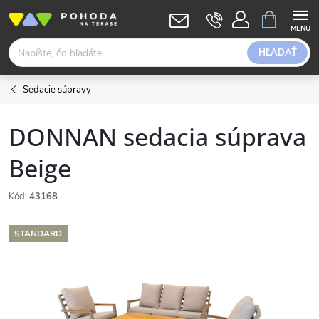
Prejsť
NÁKUPN
KOŠÍK
na
obsah
HĽADAŤ
Sedacie súpravy
DONNAN sedacia súprava
Beige
Kód:
43168
STANDARD