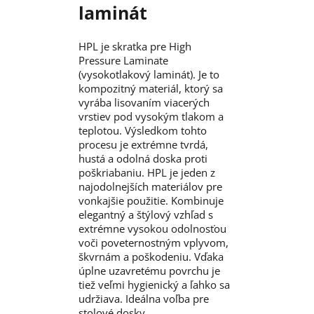
laminát
HPL je skratka pre High
Pressure Laminate
(vysokotlakový laminát). Je to
kompozitný materiál, ktorý sa
vyrába lisovaním viacerých
vrstiev pod vysokým tlakom a
teplotou. Výsledkom tohto
procesu je extrémne tvrdá,
hustá a odolná doska proti
poškriabaniu. HPL je jeden z
najodolnejších materiálov pre
vonkajšie použitie. Kombinuje
elegantný a štýlový vzhľad s
extrémne vysokou odolnosťou
voči poveternostným vplyvom,
škvrnám a poškodeniu. Vďaka
úplne uzavretému povrchu je
tiež veľmi hygienický a ľahko sa
udržiava. Ideálna voľba pre
stolové dosky.