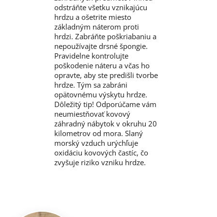
odstráňte všetku vznikajúcu
hrdzu a ošetrite miesto
základným náterom proti
hrdzi. Zabráňte poškriabaniu a
nepoužívajte drsné špongie.
Pravidelne kontrolujte
poškodenie náteru a včas ho
opravte, aby ste predišli tvorbe
hrdze. Tým sa zabráni
opätovnému výskytu hrdze.
Dôležitý tip! Odporúčame vám
neumiestňovať kovový
záhradný nábytok v okruhu 20
kilometrov od mora. Slaný
morský vzduch urýchľuje
oxidáciu kovových častíc, čo
zvyšuje riziko vzniku hrdze.