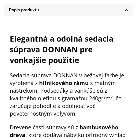
Popis produktu
Elegantná a odolná sedacia
súprava DONNAN pre
vonkajšie použitie
Sedacia súprava DONNAN v bežovej farbe je
vyrobená z
hliníkového rámu
s matným
nástrekom. Podsedáky a vankúše sú z
kvalitného olefinu s gramážou 240gr/m², čo
zaručuje pohodlie a odolnosť voči
poveternostným vplyvom.
Drevené časti súpravy sú z
bambusového
dreva
, ktoré dodáva nábytku prírodný vzhľad