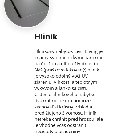
Hliník
Hliníkový nábytok Lesli Living je
známy svojimi nízkymi nárokmi
na údržbu a dlhou životnosťou.
Náš (práškovo lakovaný) hliník
je vysoko odolný voči UV
žiareniu, vlhkosti a teplotným
výkyvom a ľahko sa čistí.
Čistenie hliníkového nábytku
dvakrát ročne mu pomôže
zachovať si krásny vzhľad a
predĺžiť jeho životnosť. Hliník
netreba chrániť pred hrdzou, ale
je vhodné včas odstrániť
nečistoty a usadeniny.