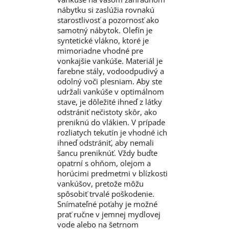
nábytku si zaslúžia rovnakú
starostlivosť a pozornosť ako
samotný nábytok. Olefín je
syntetické vlákno, ktoré je
mimoriadne vhodné pre
vonkajšie vankúše. Materiál je
farebne stály, vodoodpudivý a
odolný voči plesniam. Aby ste
udržali vankúše v optimálnom
stave, je dôležité ihneď z látky
odstrániť nečistoty skôr, ako
preniknú do vlákien. V prípade
rozliatych tekutín je vhodné ich
ihneď odstrániť, aby nemali
šancu preniknúť. Vždy buďte
opatrní s ohňom, olejom a
horúcimi predmetmi v blízkosti
vankúšov, pretože môžu
spôsobiť trvalé poškodenie.
Snímateľné poťahy je možné
prať ručne v jemnej mydlovej
vode alebo na šetrnom