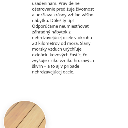
usadeninám. Pravidelné
ošetrovanie predlžuje životnosť
a udržiava krásny vzhľad vášho
nábytku. Dôležitý tip!
Odporúčame neumiestňovať
záhradný nábytok z
nehrdzavejúcej ocele v okruhu
20 kilometrov od mora. Slaný
morský vzduch urýchľuje
oxidáciu kovových častíc, čo
zvyšuje riziko vzniku hrdzavých
škvŕn – a to aj v prípade
nehrdzavejúcej ocele.