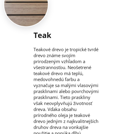
Teak
Teakové drevo je tropické tvrdé
drevo známe svojím
prirodzeným vzhľadom a
všestrannosťou. Neošetrené
teakové drevo má teplú,
medovohnedú farbu a
vyznačuje sa malými vlasovými
prasklinami alebo povrchovými
prasklinami. Tieto praskliny
však neovplyvňujú životnosť
dreva. Vďaka obsahu
prírodného oleja je teakové
drevo jedným z najkvalitnejších
druhov dreva na vonkajšie
použitie a ponúka dlhú