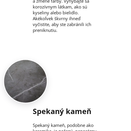
a zmene farby. Vyhýbajte sa
korozívnym látkam, ako sú
kyseliny alebo bielidlo.
Akékoľvek škvrny ihneď
vyčistite, aby ste zabránili ich
preniknutiu.
Spekaný kameň
Spekaný kameň, podobne ako
keramika, je pečený, neporézny