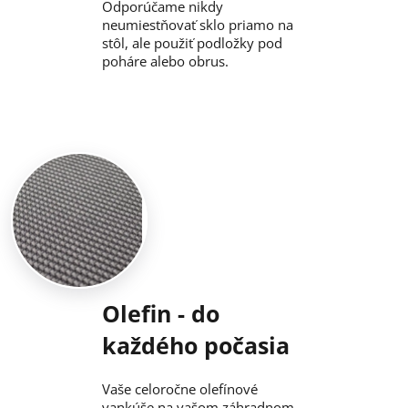
Odporúčame nikdy
neumiestňovať sklo priamo na
stôl, ale použiť podložky pod
poháre alebo obrus.
Olefin - do
každého počasia
Vaše celoročne olefínové
vankúše na vašom záhradnom