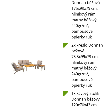
Donnan béžová
175x99x79 cm,
hliníkový rám
matný béžový,
240gr/m²,
bambusové
opierky rúk
2x kreslo Donnan
béžová
75,5x99x79 cm,
hliníkový rám
matný béžový,
240gr/m²,
bambusové
opierky rúk
1x kávový stolík
Donnan béžový
120x70x43 cm,