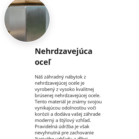
Nehrdzavejúca
oceľ
Náš záhradný nábytok z
nehrdzavejúcej ocele je
vyrobený z vysoko kvalitnej
brúsenej nehrdzavejúcej ocele.
Tento materiál je známy svojou
vynikajúcou odolnosťou voči
korózii a dodáva vašej záhrade
moderný a štýlový vzhľad.
Pravidelná údržba je však
nevyhnutná pre zachovanie
žiarivého vzhľadu a dlhej