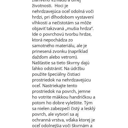
životnosti. Hoci je
nehrdzavejúca oceľ odolná voči
hrdzi, pri dlhodobom vystavení
vlhkosti a nečistotám sa môže
objaviť takzvaná „mušia hrdza“.
Ide o povrchovú tvorbu hrdze,
ktorá nepochádza zo
samotného materiálu, ale je
prinesená zvonku (napríklad
dažďom alebo vetrom).
Našťastie sa tieto škvrny dajú
ľahko odstrániť. Na údržbu
použite špeciálny čistiaci
prostriedok na nehrdzavejúcu
oceľ. Nastriekajte tento
prostriedok na povrch, jemne
ho votrite mäkkou handričkou a
potom ho dobre vyleštite. Tým
sa nielen zabezpečí čistý a lesklý
povrch, ale vytvorí sa aj
ochranná vrstva, vďaka ktorej je
oceľ odolnejšia voči škvrnám a