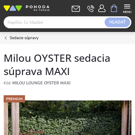
Prejsť
NÁKUPN
KOŠÍK
na
obsah
HĽADAŤ
Sedacie súpravy
Milou OYSTER sedacia
súprava MAXI
Kód:
MILOU LOUNGE OYSTER MAXI
PREMIUM