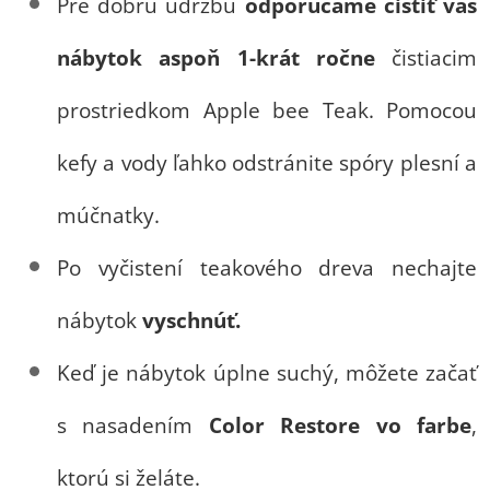
Pre dobrú údržbu
odporúčame čistiť váš
nábytok aspoň 1-krát ročne
čistiacim
prostriedkom Apple bee Teak. Pomocou
kefy a vody ľahko odstránite spóry plesní a
múčnatky.
Po vyčistení teakového dreva nechajte
nábytok
vyschnúť.
Keď je nábytok úplne suchý, môžete začať
s nasadením
Color Restore vo farbe
,
ktorú si želáte.