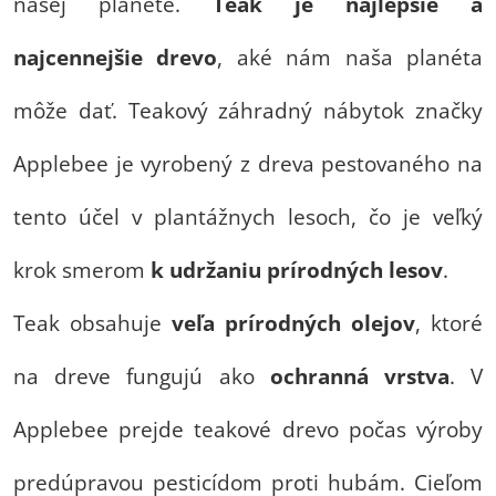
našej planéte.
Teak je najlepšie a
najcennejšie drevo
, aké nám naša planéta
môže dať. Teakový záhradný nábytok značky
Applebee je vyrobený z dreva pestovaného na
tento účel v plantážnych lesoch, čo je veľký
krok smerom
k udržaniu prírodných lesov
.
Teak obsahuje
veľa prírodných olejov
, ktoré
na dreve fungujú ako
ochranná vrstva
. V
Applebee prejde teakové drevo počas výroby
predúpravou pesticídom proti hubám. Cieľom