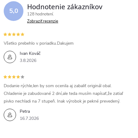
Hodnotenie zákazníkov
5,0
128 hodnotení
Zobraziť recenzie
Všetko prebehlo v poriadku.Dakujem
Ivan Kováč
3.8.2026
Dodanie rýchle,len by som ocenila aj zabaliť originál obal.
Chladenie je zabudované 2 dní,ale teda musím napísať,že zatiaľ
pivko nechladi na 7 stupeň. Inak výrobok je pekné prevedený.
Petra
16.7.2026