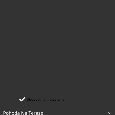
i
e
Sledovať na Instagrame
Pohoda Na Terase