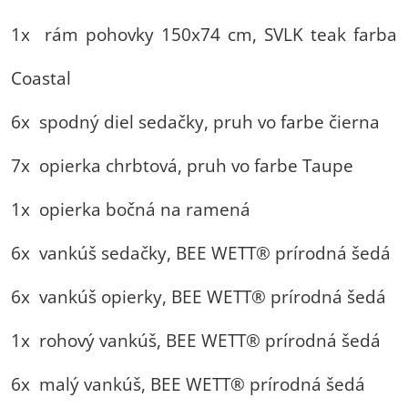
1x rám pohovky 150x74 cm, SVLK teak farba
Coastal
6x spodný diel sedačky, pruh vo farbe čierna
7x opierka chrbtová, pruh vo farbe Taupe
1x opierka bočná na ramená
6x vankúš sedačky, BEE WETT® prírodná šedá
6x vankúš opierky, BEE WETT® prírodná šedá
1x rohový vankúš, BEE WETT® prírodná šedá
6x malý vankúš, BEE WETT® prírodná šedá