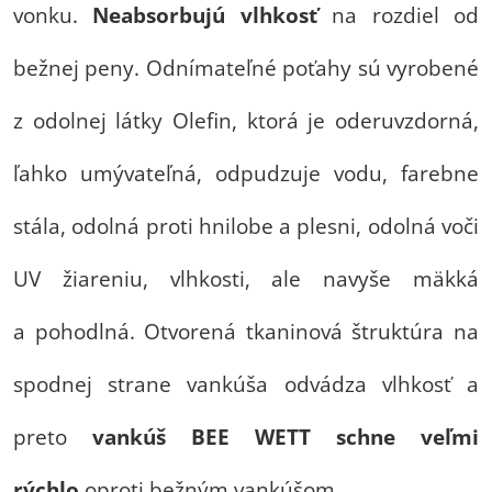
vonku.
Neabsorbujú vlhkosť
na rozdiel od
bežnej peny. Odnímateľné poťahy sú vyrobené
z odolnej látky Olefin, ktorá je oderuvzdorná,
ľahko umývateľná, odpudzuje vodu, farebne
stála, odolná proti hnilobe a plesni, odolná voči
UV žiareniu, vlhkosti, ale navyše mäkká
a pohodlná. Otvorená tkaninová štruktúra na
spodnej strane vankúša odvádza vlhkosť a
preto
vankúš BEE WETT schne veľmi
rýchlo
oproti bežným vankúšom.