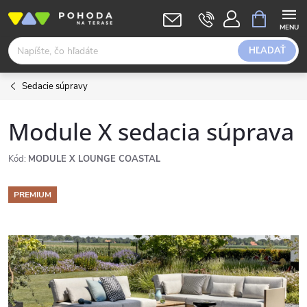
Prejsť
NÁKUPN
KOŠÍK
na
obsah
HĽADAŤ
Sedacie súpravy
Module X sedacia súprava
Kód:
MODULE X LOUNGE COASTAL
PREMIUM