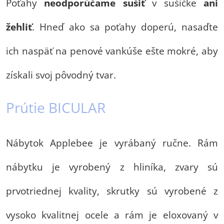
Poťahy
neodporúčame
sušiť
v sušičke
ani
žehliť
. Hneď ako sa poťahy doperú, nasaďte
ich naspäť na penové vankúše ešte mokré, aby
získali svoj pôvodný tvar.
Prútie BICULAR
Nábytok Applebee je vyrábaný ručne. Rám
nábytku je vyrobený z hliníka, zvary sú
prvotriednej kvality, skrutky sú vyrobené z
vysoko kvalitnej ocele a rám je eloxovaný v