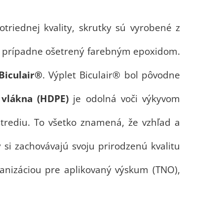
triednej kvality, skrutky sú vyrobené z
ve, prípadne ošetrený farebným epoxidom.
Biculair®
. Výplet Biculair® bol pôvodne
vlákna (HDPE)
je odolná voči výkyvom
ostrediu. To všetko znamená, že vzhľad a
i zachovávajú svoju prirodzenú kvalitu
anizáciou pre aplikovaný výskum (TNO),