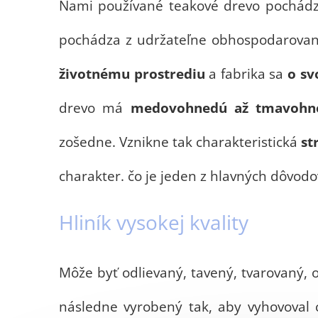
Nami používané teakové drevo pochádz
pochádza z udržateľne obhospodarovaný
životnému prostrediu
a fabrika sa
o sv
drevo má
medovohnedú až tmavohne
zošedne. Vznikne tak charakteristická
str
charakter. čo je jeden z hlavných dôvodov
Hliník vysokej kvality
Môže byť odlievaný, tavený, tvarovaný,
následne vyrobený tak, aby vyhovoval