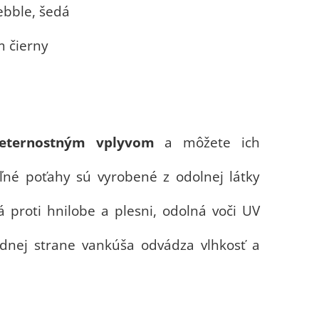
ebble, šedá
m čierny
veternostným vplyvom
a môžete ich
né poťahy sú vyrobené z odolnej látky
 proti hnilobe a plesni, odolná voči UV
odnej strane vankúša odvádza vlhkosť a