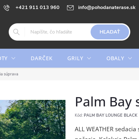
+421 911 013 960
info@pohodanaterase.sk
HĽADAŤ
OTY
DARČEK
GRILY
OBALY
ia súprava
Palm Bay 
Kód:
PALM BAY LOUNGE BLACK
ALL WEATHER sedacia 