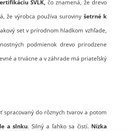
rtifikáciu SVLK,
čo znamená, že drevo
á, že výrobca používa suroviny
šetrné k
teakový set v prírodnom hladkom vzhľade,
ternostných podmienok drevo prirodzene
pevné a trvácne a v záhrade má priateľský
yť spracovaný do rôznych tvarov a potom
de a slnku
. Silný a ľahko sa čistí.
Nízka