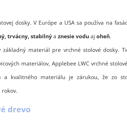
ntovej dosky. V Európe a USA sa používa na fas
ný, trvácny, stabilný
a
znesie vodu
aj
oheň
.
ý základný materiál pre vrchné stolové dosky.
živicových materiálov, Applebee LWC vrchné stolo
u a kvalitného materiálu je zárukou, že zo st
 rokov.
vé drevo