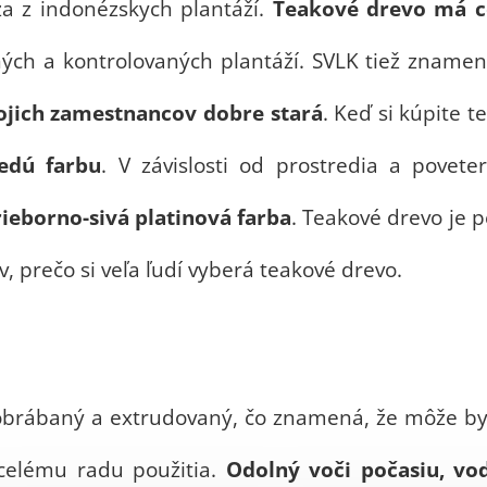
a z indonézskych plantáží.
Teakové drevo má ce
ch a kontrolovaných plantáží. SVLK tiež znamen
ojich zamestnancov dobre stará
. Keď si kúpite 
dú farbu
. V závislosti od prostredia a pove
ieborno-sivá platinová farba
. Teakové drevo je 
, prečo si veľa ľudí vyberá teakové drevo.
 obrábaný a extrudovaný, čo znamená, že môže b
 celému radu použitia.
Odolný voči počasiu, vo