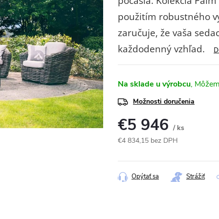
počasia.
Kolekcia Palm
použitím robustného v
zaručuje, že vaša seda
každodenný vzhľad.
D
Na sklade u výrobcu
Možnosti doručenia
€5 946
/ ks
€4 834,15 bez DPH
Jednotková
cena:
Opýtať sa
Strážiť