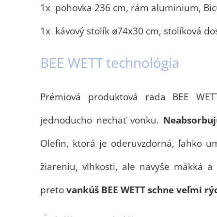
1x pohovka 236 cm, rám aluminium, Bicu
1x kávový stolík ø74x30 cm, stolíková d
BEE WETT technológia
Prémiová produktová rada BEE WET
jednoducho nechať vonku.
Neabsorbuj
Olefin, ktorá je oderuvzdorná, ľahko u
žiareniu, vlhkosti, ale navyše mäkká 
preto
vankúš BEE WETT schne veľmi rý