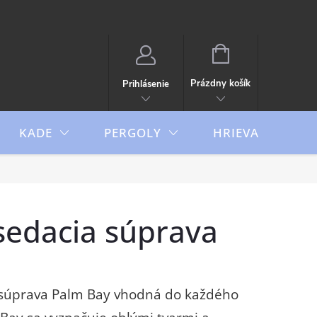
NÁKUPNÝ
KOŠÍK
Prázdny košík
Prihlásenie
KADE
PERGOLY
HRIEVAČE
sedacia súprava
súprava Palm Bay vhodná do každého