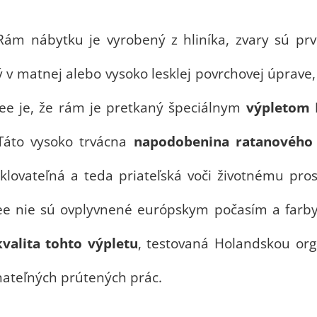
m nábytku je vyrobený z hliníka, zvary sú prvo
ný v matnej alebo vysoko lesklej povrchovej úpra
ee je, že rám je pretkaný špeciálnym
výpletom
 Táto vysoko trvácna
napodobenina ratanového 
yklovateľná a teda priateľská voči životnému pr
e nie sú ovplyvnené európskym počasím a farby s
valita tohto výpletu
, testovaná Holandskou org
vnateľných prútených prác.