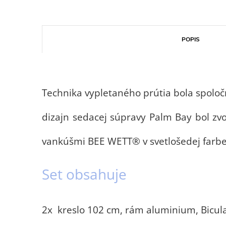
POPIS
Technika vypletaného prútia bola spoloč
dizajn sedacej súpravy Palm Bay bol zv
vankúšmi BEE WETT® v svetlošedej farbe
Set obsahuje
2x kreslo 102 cm, rám aluminium, Bicul