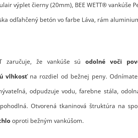
lair výplet čierny (20mm), BEE WETT® vankúše P
oska odľahčený betón vo farbe Láva, rám aluminiu
T zaručuje, že vankúše sú
odolné voči po
ú vlhkosť
na rozdiel od bežnej peny. Odnímateľ
mývateľná, odpudzuje vodu, farebne stála, odolná
a pohodlná. Otvorená tkaninová štruktúra na sp
chlo
oproti bežným vankúšom.