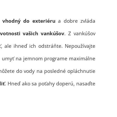
m
vhodný do exteriéru
a dobre zvláda
ivotnosti vašich vankúšov
. Z vankúšov
ť, ale ihneď ich odstráňte. Nepoužívajte
o ich umyť na jemnom programe maximálne
 môžete do vody na posledné opláchnutie
liť
. Hneď ako sa poťahy doperú, nasaďte