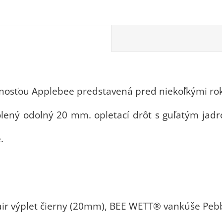
nosťou Applebee predstavená pred niekoľkými rokmi,
olený odolný 20 mm. opletací drôt s guľatým jadr
.
air výplet čierny (20mm), BEE WETT® vankúše Peb