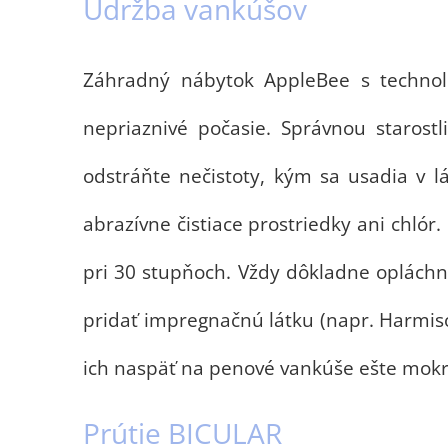
Údržba vankúšov
Záhradný nábytok AppleBee s techno
nepriaznivé počasie. Správnou starost
odstráňte nečistoty, kým sa usadia v lá
abrazívne čistiace prostriedky ani chl
pri 30 stupňoch. Vždy dôkladne opláchn
pridať impregnačnú látku (napr. Harmis
ich naspäť na penové vankúše ešte mokré,
Prútie BICULAR