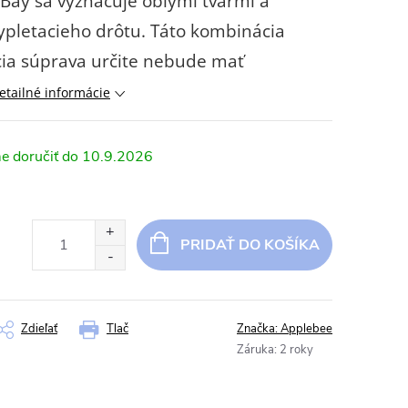
 Bay sa vyznačuje oblými tvarmi a
ypletacieho drôtu. Táto kombinácia
cia súprava určite nebude mať
etailné informácie
10.9.2026
PRIDAŤ DO KOŠÍKA
Zdieľať
Tlač
Značka:
Applebee
Záruka
:
2 roky