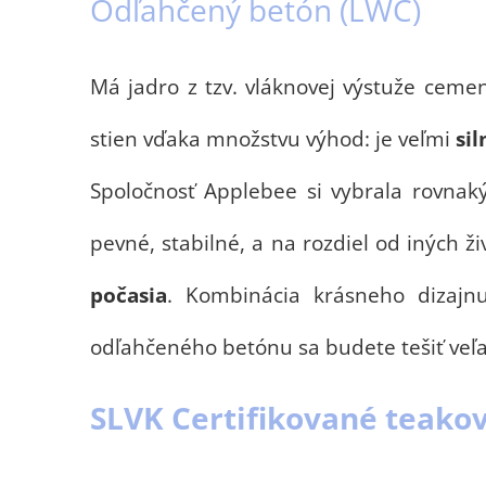
Odľahčený betón (LWC)
Má jadro z tzv. vláknovej výstuže ceme
stien vďaka množstvu výhod: je veľmi
sil
Spoločnosť Applebee si vybrala rovnak
pevné, stabilné, a na rozdiel od iných 
počasia
. Kombinácia krásneho dizajn
odľahčeného betónu sa budete tešiť veľa
SLVK Certifikované teako