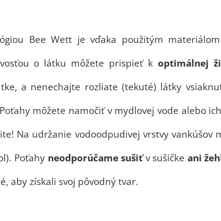
lógiou Bee Wett je vďaka použitým materiálo
livosťou o látku môžete prispieť k
optimálnej ž
tke, a nenechajte rozliate (tekuté) látky vsiaknu
ór. Poťahy môžete namočiť v mydlovej vode aleb
ite! Na udržanie vodoodpudivej vrstvy vankúšov
ol). Poťahy
neodporúčame
sušiť
v sušičke
ani žeh
 aby získali svoj pôvodný tvar.