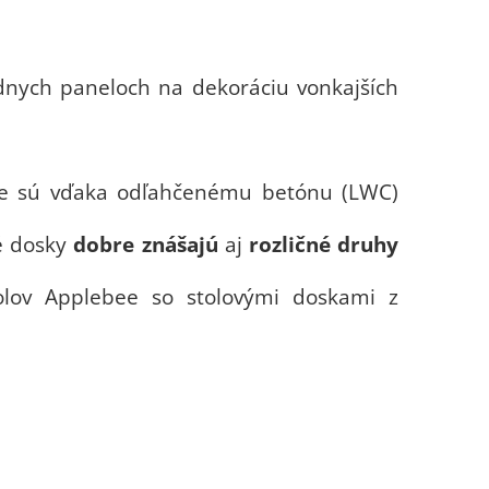
ádnych paneloch na dekoráciu vonkajších
 Tie sú vďaka odľahčenému betónu (LWC)
vé dosky
dobre znášajú
aj
rozličné druhy
olov Applebee so stolovými doskami z