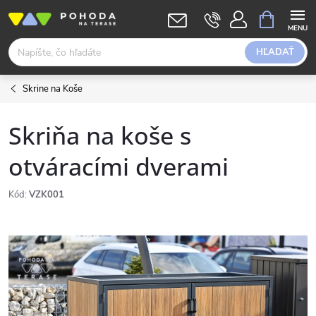
Prejsť
NÁKUPN
KOŠÍK
na
obsah
HĽADAŤ
Skrine na Koše
Skriňa na koše s
otváracími dverami
Kód:
VZK001