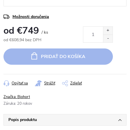
Možnosti doručenia
od
€749
/ ks
od
€608,94
bez DPH
Jednotková
cena:
PRIDAŤ DO KOŠÍKA
Opýtať sa
Strážiť
Zdieľať
Značka:
Biohort
Záruka
:
20 rokov
Popis produktu