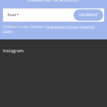
Z
Email
ODOBERAŤ
á
Vložením e-mailu súhlasíte s
podmienkami ochrany osobných
p
údajov
ä
Instagram
t
i
e