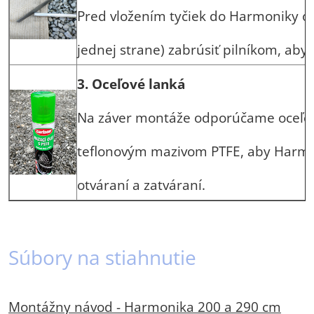
Pred vložením tyčiek do Harmoniky o
jednej strane) zabrúsiť pilníkom, aby ľ
3. Oceľové lanká
Na záver montáže odporúčame oceľov
teflonovým mazivom PTFE, aby Harmoni
otváraní a zatváraní.
Súbory na stiahnutie
Montážny návod - Harmonika 200 a 290 cm