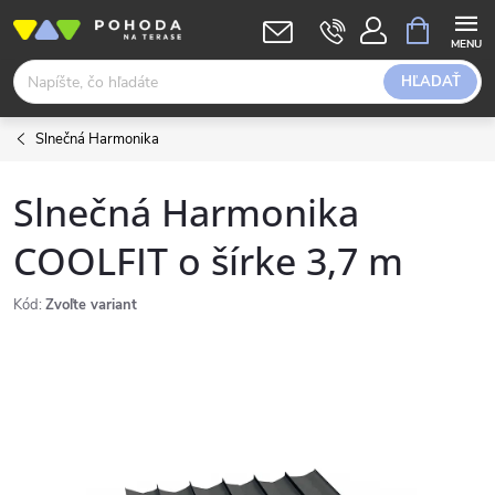
Prejsť
NÁKUPN
KOŠÍK
na
obsah
HĽADAŤ
Slnečná Harmonika
Slnečná Harmonika
COOLFIT o šírke 3,7 m
Kód:
Zvoľte variant