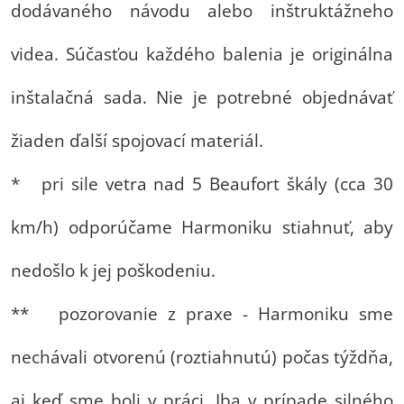
dodávaného návodu alebo inštruktážneho
videa. Súčasťou každého balenia je originálna
inštalačná sada. Nie je potrebné objednávať
žiaden ďalší spojovací materiál.
* pri sile vetra nad 5 Beaufort škály (cca 30
km/h) odporúčame Harmoniku stiahnuť, aby
nedošlo k jej poškodeniu.
** pozorovanie z praxe - Harmoniku sme
nechávali otvorenú (roztiahnutú) počas týždňa,
aj keď sme boli v práci. Iba v prípade silného