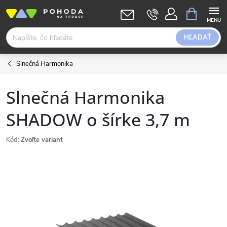
Prejsť
NÁKUPN
KOŠÍK
na
obsah
HĽADAŤ
Slnečná Harmonika
Slnečná Harmonika
SHADOW o šírke 3,7 m
Kód:
Zvoľte variant