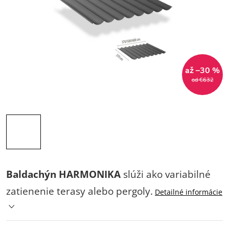
až –30 %
od €632
Baldachýn HARMONIKA
slúži ako variabilné
zatienenie terasy alebo pergoly.
Detailné informácie