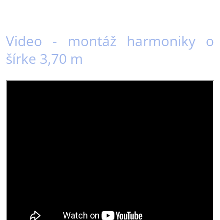
Video - montáž harmoniky o
šírke 3,70 m