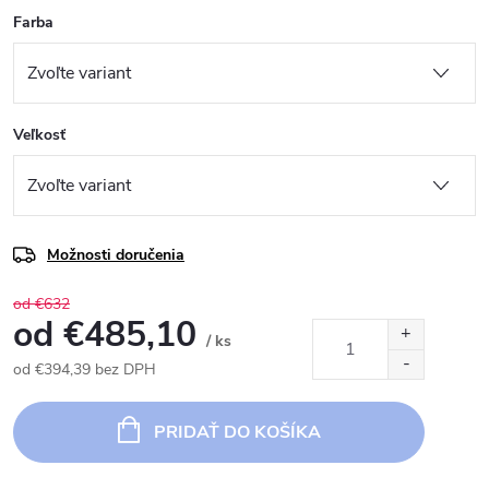
Farba
Veľkosť
Možnosti doručenia
od €632
od
€485,10
/ ks
od
€394,39
bez DPH
Jednotková
cena:
PRIDAŤ DO KOŠÍKA