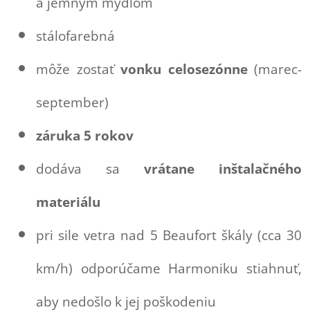
a jemným mydlom
stálofarebná
môže zostať
vonku celosezónne
(marec-
september)
záruka 5 rokov
dodáva sa
vrátane inštalačného
materiálu
pri sile vetra nad 5 Beaufort škály (cca 30
km/h) odporúčame Harmoniku stiahnuť,
aby nedošlo k jej poškodeniu