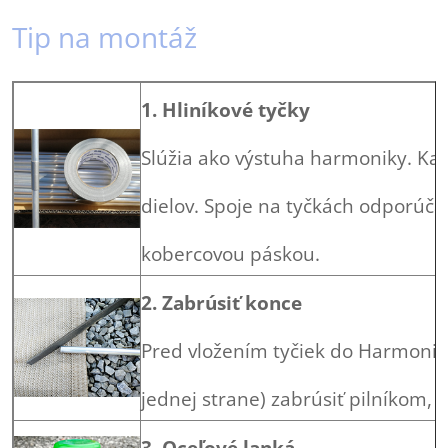
Tip na montáž
1. Hliníkové tyčky
Slúžia ako výstuha harmoniky. Kaž
dielov. Spoje na tyčkách odporúč
kobercovou páskou.
2. Zabrúsiť konce
Pred vložením tyčiek do Harmoni
jednej strane) zabrúsiť pilníkom, a
3. Oceľové lanká