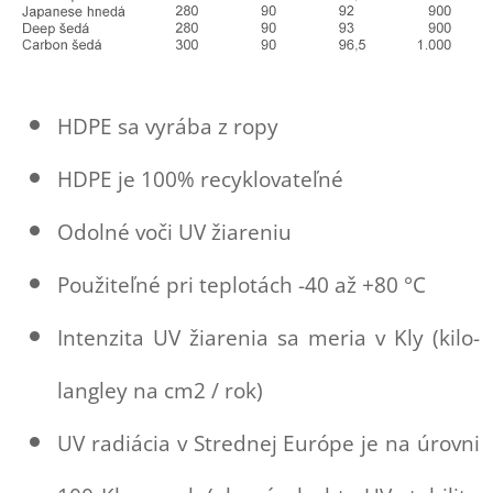
HDPE sa vyrába z ropy
HDPE je 100% recyklovateľné
Od
olné voči UV žiareniu
Použiteľné pri teplotách -40 až +80 °C
Intenzita UV žiarenia sa meria v Kly (kilo-
langley na cm2 / rok)
UV radiácia v Strednej Európe je na úrovni