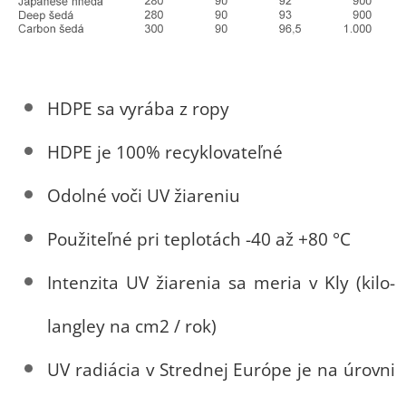
HDPE sa vyrába z ropy
HDPE je 100% recyklovateľné
Od
olné voči UV žiareniu
Použiteľné pri teplotách -40 až +80 °C
Intenzita UV žiarenia sa meria v Kly (kilo-
langley na cm2 / rok)
UV radiácia v Strednej Európe je na úrovni