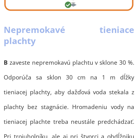
Nepremokavé tieniace
plachty
B
zaveste nepremokavú plachtu v sklone 30 %.
Odporúča sa sklon 30 cm na 1 m dĺžky
tieniacej plachty, aby dažďová voda stekala z
plachty bez stagnácie. Hromadeniu vody na
tieniacej plachte treba neustále predchádzať.
Pri trojuholníku, ale aj pri štvorci a obdĺžniku