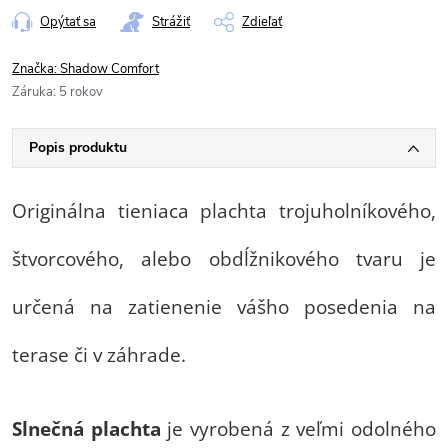
Opýtať sa
Strážiť
Zdieľať
Značka:
Shadow Comfort
Záruka
:
5 rokov
Popis produktu
Originálna tieniaca plachta trojuholníkového,
štvorcového, alebo obdĺžnikového tvaru je
určená na zatienenie vášho posedenia na
terase či v záhrade.
Slnečná plachta
je vyrobená z veľmi odolného