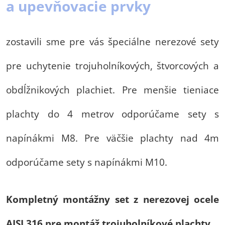
a upevňovacie prvky
zostavili sme pre vás špeciálne nerezové sety
pre uchytenie trojuholníkových, štvorcových a
obdĺžnikových plachiet. Pre menšie tieniace
plachty do 4 metrov odporúčame sety s
napínákmi M8. Pre väčšie plachty nad 4m
odporúčame sety s napínákmi M10.
Kompletný montážny set z nerezovej ocele
AISI 316 pre montáž trojuholníkové plachty