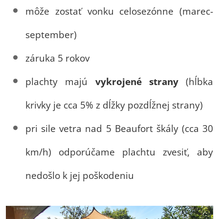
môže zostať vonku celosezónne (marec-
september)
záruka 5 rokov
plachty majú
vykrojené strany
(hĺbka
krivky je cca 5% z dĺžky pozdĺžnej strany)
pri sile vetra nad 5 Beaufort škály (cca 30
km/h) odporúčame plachtu zvesiť, aby
nedošlo k jej poškodeniu