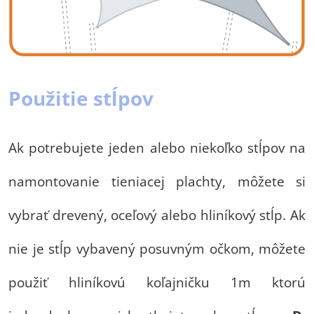
Použitie stĺpov
Ak potrebujete jeden alebo niekoľko stĺpov na
namontovanie tieniacej plachty, môžete si
vybrať drevený, oceľový alebo hliníkový stĺp. Ak
nie je stĺp vybavený posuvným očkom, môžete
použiť hliníkovú koľajničku 1m ktorú