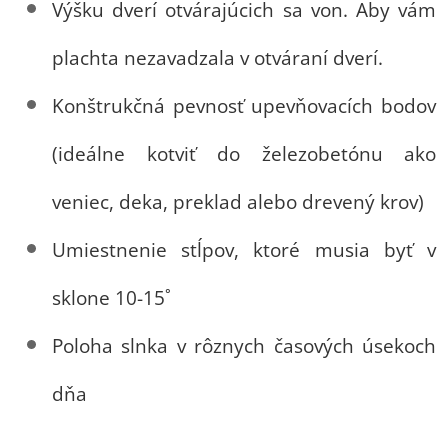
Výšku dverí otvárajúcich sa von. Aby vám
plachta nezavadzala v otváraní dverí.
Konštrukčná pevnosť upevňovacích bodov
(ideálne kotviť do železobetónu ako
veniec, deka, preklad alebo drevený krov)
Umiestnenie stĺpov, ktoré musia byť v
sklone 10-15˚
Poloha slnka v rôznych časových úsekoch
dňa