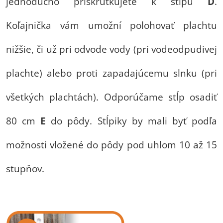
jednoducho priskrutkujete k stĺpu
D
.
Koľajnička vám umožní polohovať plachtu
nižšie, či už pri odvode vody (pri vodeodpudivej
plachte) alebo proti zapadajúcemu slnku (pri
všetkých plachtách).
Odporúčame stĺp osadiť
80 cm
E
do pôdy. Stĺpiky by mali byť podľa
možnosti vložené do pôdy pod uhlom 10 až 15
stupňov.