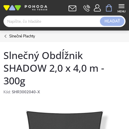
Prejsť
NÁKUPN
KOŠÍK
na
obsah
HĽADAŤ
Slnečné Plachty
Slnečný Obdĺžnik
SHADOW 2,0 x 4,0 m -
300g
Kód:
SHR3002040-X