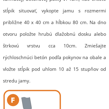
stĺpik situovať, vykopte jamu s rozmermi
približne 40 x 40 cm a hĺbkou 80 cm. Na dno
otvoru položte hrubú dlažobnú dosku alebo
štrkovú vrstvu cca 10cm. Zmiešajte
rýchloschnúci betón podľa pokynov na obale a
vložte stĺpik pod uhlom 10 až 15 stupňov od
stredu jamy.