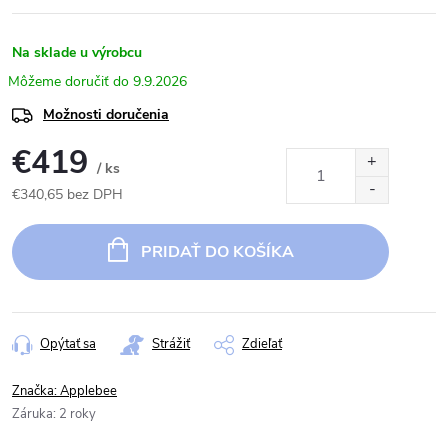
Na sklade u výrobcu
9.9.2026
Možnosti doručenia
€419
/ ks
€340,65 bez DPH
Jednotková
cena:
PRIDAŤ DO KOŠÍKA
Opýtať sa
Strážiť
Zdieľať
Značka:
Applebee
Záruka
:
2 roky