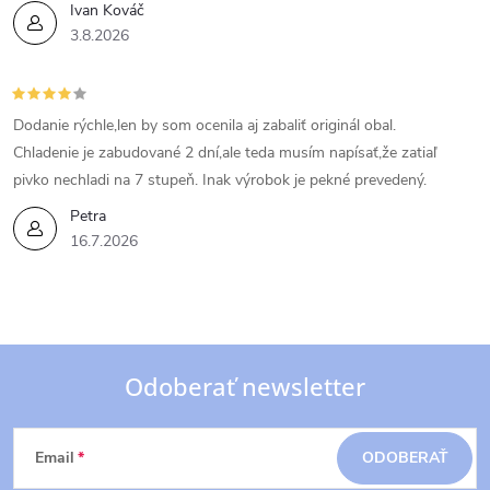
Ivan Kováč
3.8.2026
Dodanie rýchle,len by som ocenila aj zabaliť originál obal.
Chladenie je zabudované 2 dní,ale teda musím napísať,že zatiaľ
pivko nechladi na 7 stupeň. Inak výrobok je pekné prevedený.
Petra
16.7.2026
Odoberať newsletter
Z
Email
ODOBERAŤ