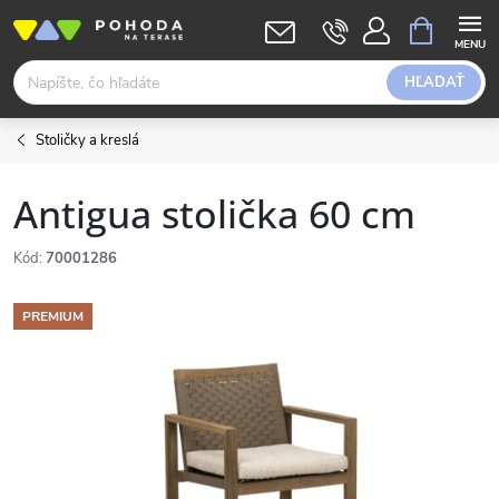
Prejsť
NÁKUPN
KOŠÍK
na
obsah
HĽADAŤ
Stoličky a kreslá
Antigua stolička 60 cm
Kód:
70001286
PREMIUM