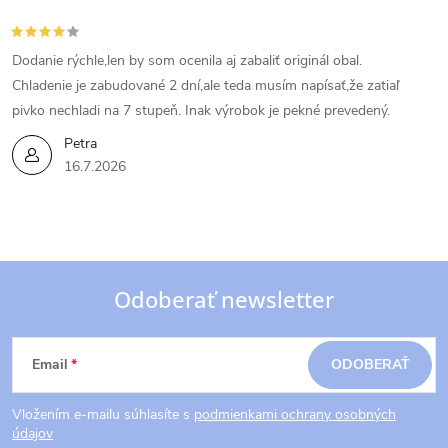
Dodanie rýchle,len by som ocenila aj zabaliť originál obal.
Chladenie je zabudované 2 dní,ale teda musím napísať,že zatiaľ
pivko nechladi na 7 stupeň. Inak výrobok je pekné prevedený.
Petra
16.7.2026
Odoberať newsletter
Z
Email
ODOBERAŤ
á
Vložením e-mailu súhlasíte s
podmienkami ochrany osobných
p
údajov