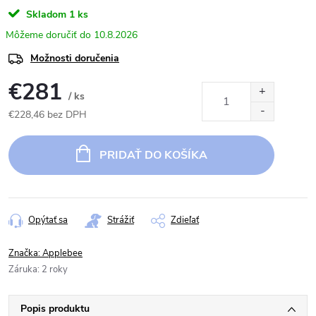
Skladom
1 ks
10.8.2026
Možnosti doručenia
€281
/ ks
€228,46 bez DPH
Jednotková
cena:
PRIDAŤ DO KOŠÍKA
Opýtať sa
Strážiť
Zdieľať
Značka:
Applebee
Záruka
:
2 roky
Popis produktu