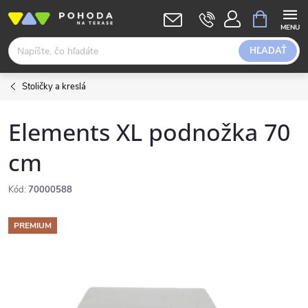
Prejsť
NÁKUPN
KOŠÍK
na
obsah
HĽADAŤ
Stoličky a kreslá
Elements XL podnožka 70
cm
Kód:
70000588
PREMIUM