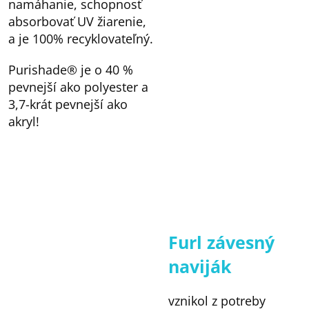
namáhanie, schopnosť
absorbovať UV žiarenie,
a je 100% recyklovateľný.
Purishade® je o 40 %
pevnejší ako polyester a
3,7-krát pevnejší ako
akryl!
Furl závesný
naviják
vznikol z potreby