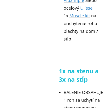
AluSimple
alebo
ocelový
Ulisse
1x
Muscle kit
na
prichytenie rohu
plachty na dom /
stĺp
1x na stenu a
3x na stĺp
BALENIE OBSAHUJE
1 roh sa uchytí na
stenu pomocou