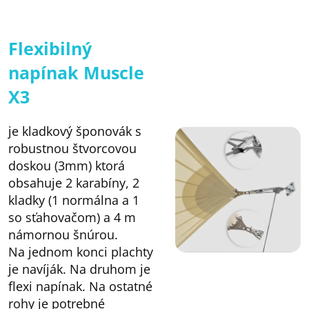
Flexibilný
napínak Muscle
X3
je kladkový šponovák s
robustnou štvorcovou
doskou (3mm) ktorá
obsahuje 2 karabíny, 2
kladky (1 normálna a 1
so sťahovačom) a 4 m
námornou šnúrou.
Na jednom konci plachty
je navíják. Na druhom je
flexi napínak. Na ostatné
rohy je potrebné