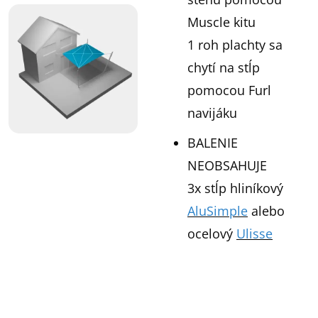
Muscle kitu
1 roh plachty sa
chytí na stĺp
pomocou Furl
navijáku
BALENIE
NEOBSAHUJE
3x stĺp hliníkový
AluSimple
alebo
ocelový
Ulisse