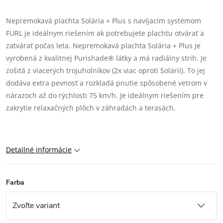
Nepremokavá plachta Solária + Plus s navíjacím systémom
FURL je ideálnym riešením ak potrebujete plachtu otvárať a
zatvárať počas leta. Nepremokavá plachta Solária + Plus je
vyrobená z kvalitnej Purishade® látky a má radiálny strih. Je
zošitá z viacerých trojuholníkov (2x viac oproti Solárií). To jej
dodáva extra pevnosť a rozkladá pnutie spôsobené vetrom v
nárazoch až do rýchlosti 75 km/h. Je ideálnym riešením pre
zakrytie relaxačných plôch v záhradách a terasách.
Detailné informácie
Farba