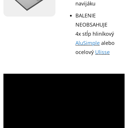
navijáku
BALENIE
NEOBSAHUJE
4x stĺp hliníkový
AluSimple
alebo
ocelový
Ulisse