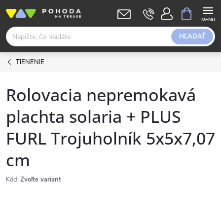
Prejsť
NÁKUPN
KOŠÍK
na
obsah
HĽADAŤ
TIENENIE
Rolovacia nepremokavá
plachta solaria + PLUS
FURL Trojuholník 5x5x7,07
cm
Kód:
Zvoľte variant