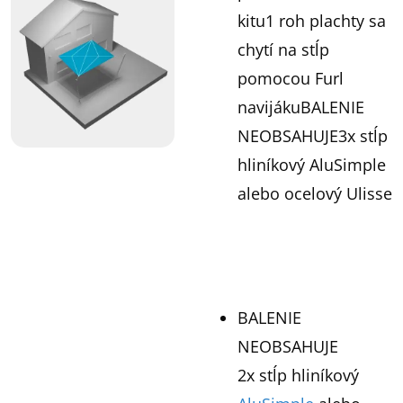
kitu1 roh plachty sa
chytí na stĺp
pomocou Furl
navijákuBALENIE
NEOBSAHUJE3x stĺp
hliníkový AluSimple
alebo ocelový Ulisse
BALENIE
NEOBSAHUJE
2x stĺp hliníkový