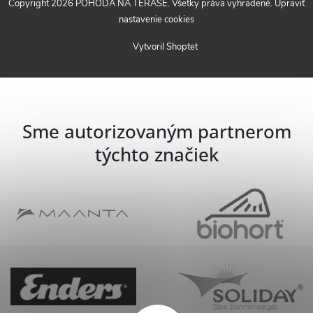
Copyright 2026
POHODA NA TERASE
. Všetky práva vyhradené.
Upraviť
nastavenie cookies
Vytvoril Shoptet
Sme autorizovaným partnerom
týchto značiek