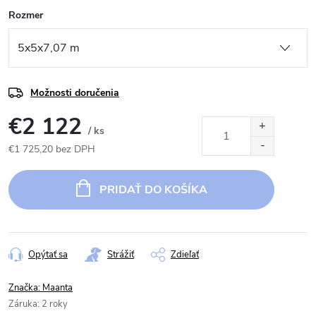
Rozmer
Možnosti doručenia
€2 122
/ ks
€1 725,20 bez DPH
Jednotková
cena:
PRIDAŤ DO KOŠÍKA
Opýtať sa
Strážiť
Zdieľať
Značka:
Maanta
Záruka
:
2 roky