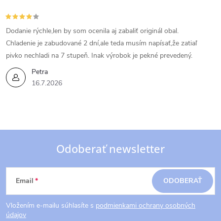
Dodanie rýchle,len by som ocenila aj zabaliť originál obal.
Chladenie je zabudované 2 dní,ale teda musím napísať,že zatiaľ
pivko nechladi na 7 stupeň. Inak výrobok je pekné prevedený.
Petra
16.7.2026
Odoberať newsletter
Z
Email
ODOBERAŤ
á
Vložením e-mailu súhlasíte s
podmienkami ochrany osobných
p
údajov