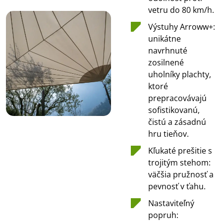
vetru do 80 km/h.
Výstuhy Arroww+:
unikátne
navrhnuté
zosilnené
uholníky plachty,
ktoré
prepracovávajú
sofistikovanú,
čistú a zásadnú
hru tieňov.
Kľukaté prešitie s
trojitým stehom:
väčšia pružnosť a
pevnosť v ťahu.
Nastaviteľný
popruh: