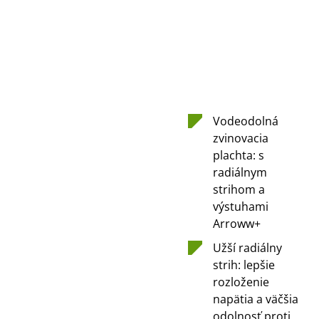
Vodeodolná
zvinovacia
plachta: s
radiálnym
strihom a
výstuhami
Arroww+
Užší radiálny
strih: lepšie
rozloženie
napätia a väčšia
odolnosť proti