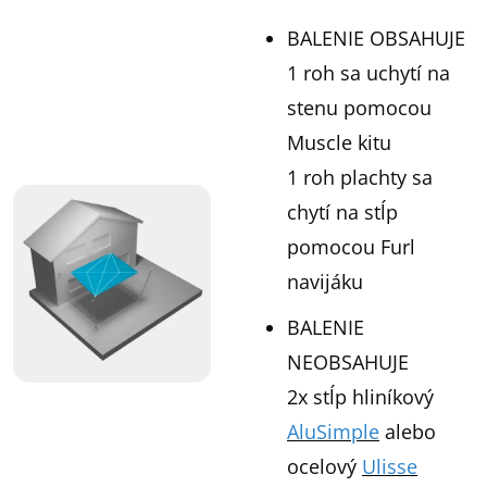
BALENIE OBSAHUJE
1 roh sa uchytí na
stenu pomocou
Muscle kitu
1 roh plachty sa
chytí na stĺp
pomocou Furl
navijáku
BALENIE
NEOBSAHUJE
2x stĺp hliníkový
AluSimple
alebo
ocelový
Ulisse