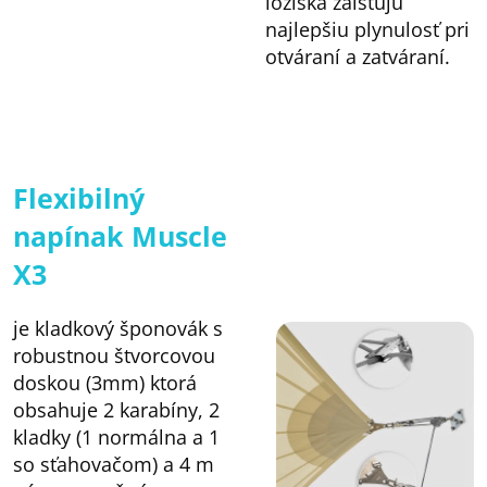
ložiská zaisťujú
najlepšiu plynulosť pri
otváraní a zatváraní.
Flexibilný
napínak Muscle
X3
je kladkový šponovák s
robustnou štvorcovou
doskou (3mm) ktorá
obsahuje 2 karabíny, 2
kladky (1 normálna a 1
so sťahovačom) a 4 m