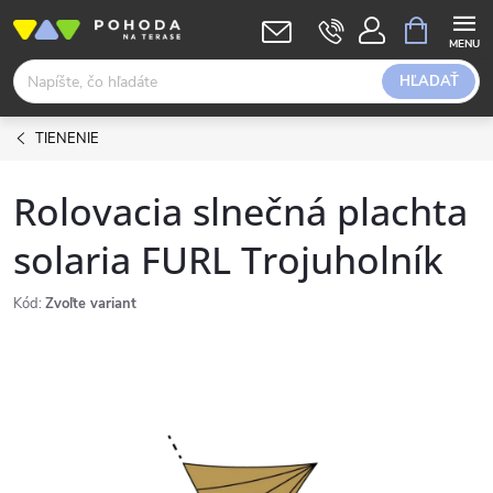
Prejsť
NÁKUPN
KOŠÍK
na
obsah
HĽADAŤ
TIENENIE
Rolovacia slnečná plachta
solaria FURL Trojuholník
Kód:
Zvoľte variant