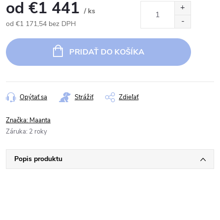
od
€1 441
/ ks
od
€1 171,54
bez DPH
Jednotková
cena:
PRIDAŤ DO KOŠÍKA
Opýtať sa
Strážiť
Zdieľať
Značka:
Maanta
Záruka
:
2 roky
Popis produktu