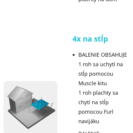
4x na stĺp
BALENIE OBSAHUJE
1 roh sa uchytí na
stĺp pomocou
Muscle kitu
1 roh plachty sa
chytí na stĺp
pomocou Furl
navijáku