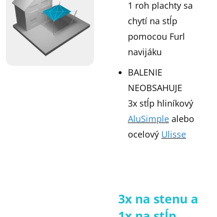
1 roh plachty sa
chytí na stĺp
pomocou Furl
navijáku
BALENIE
NEOBSAHUJE
3x stĺp hliníkový
AluSimple
alebo
ocelový
Ulisse
3x na stenu a
1x na stĺp