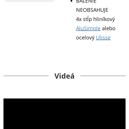
BALENIE
NEOBSAHUJE
4x stĺp hliníkový
AluSimple
alebo
ocelový
Ulisse
Videá