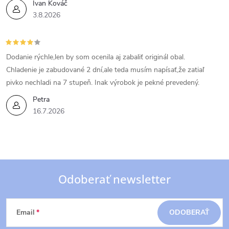
Ivan Kováč
3.8.2026
Dodanie rýchle,len by som ocenila aj zabaliť originál obal.
Chladenie je zabudované 2 dní,ale teda musím napísať,že zatiaľ
pivko nechladi na 7 stupeň. Inak výrobok je pekné prevedený.
Petra
16.7.2026
Odoberať newsletter
Z
Email
ODOBERAŤ
á