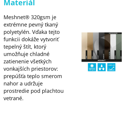
Materiál
Meshnet® 320gsm je
extrémne pevný tkaný
polyetylén. Vďaka tejto
funkcii dokáže vytvoriť
tepelný štít, ktorý
umožňuje chladné
zatienenie všetkých
vonkajších priestorov:
prepúšťa teplo smerom
nahor a udržuje
prostredie pod plachtou
vetrané.