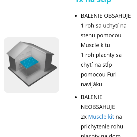
BALENIE OBSAHUJE
1 roh sa uchytí na
stenu pomocou
Muscle kitu
1 roh plachty sa
chytí na stĺp
pomocou Furl
navijáku
BALENIE
NEOBSAHUJE
2x
Muscle kit
na
prichytenie rohu
plachty na dom