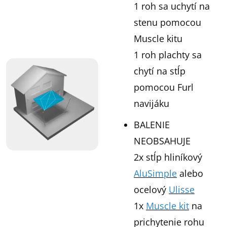
1 roh sa uchytí na
stenu pomocou
Muscle kitu
1 roh plachty sa
chytí na stĺp
pomocou Furl
navijáku
BALENIE
NEOBSAHUJE
2x stĺp hliníkový
AluSimple
alebo
ocelový
Ulisse
1x
Muscle kit
na
prichytenie rohu