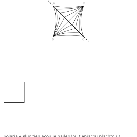
Solaria + Plus tieniacou je najlepšou tieniacou plachtou s