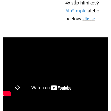
4x stĺp hliníkový
AluSimple
alebo
ocelový
Ulisse