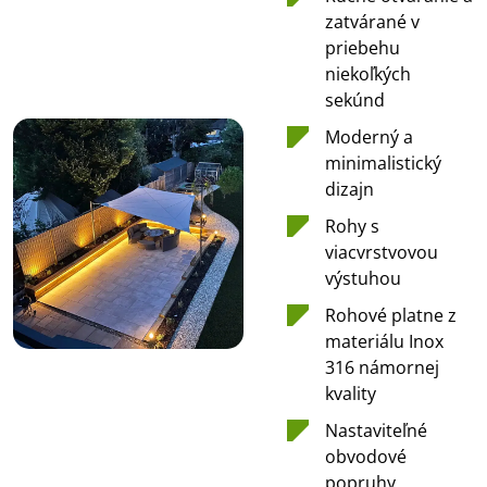
zatvárané v
priebehu
niekoľkých
sekúnd
Moderný a
minimalistický
dizajn
Rohy s
viacvrstvovou
výstuhou
Rohové platne z
materiálu Inox
316 námornej
kvality
Nastaviteľné
obvodové
popruhy