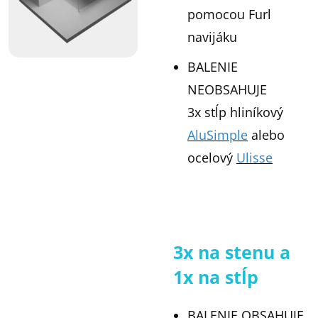
pomocou Furl
navijáku
BALENIE
NEOBSAHUJE
3x stĺp hliníkový
AluSimple
alebo
ocelový
Ulisse
3x na stenu a
1x na stĺp
BALENIE OBSAHUJE