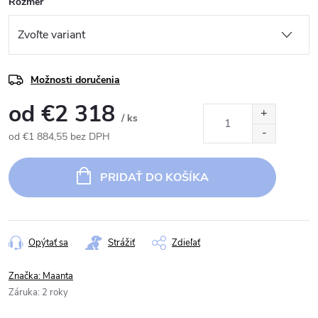
Rozmer
Možnosti doručenia
od
€2 318
/ ks
od
€1 884,55
bez DPH
Jednotková
cena:
PRIDAŤ DO KOŠÍKA
Opýtať sa
Strážiť
Zdieľať
Značka:
Maanta
Záruka
:
2 roky