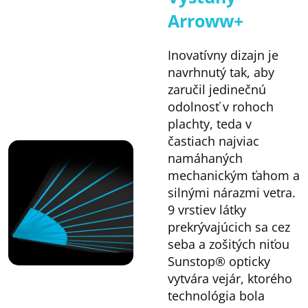
Arroww+
Inovatívny dizajn je
navrhnutý tak, aby
zaručil jedinečnú
odolnosť v rohoch
plachty, teda v
častiach najviac
namáhaných
mechanickým ťahom a
silnými nárazmi vetra.
9 vrstiev látky
prekrývajúcich sa cez
seba a zošitých niťou
Sunstop® opticky
vytvára vejár, ktorého
technológia bola