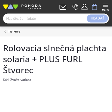
Prejsť
NÁKUPN
KOŠÍK
na
obsah
HĽADAŤ
Tienenie
Rolovacia slnečná plachta
solaria + PLUS FURL
Štvorec
Kód:
Zvoľte variant