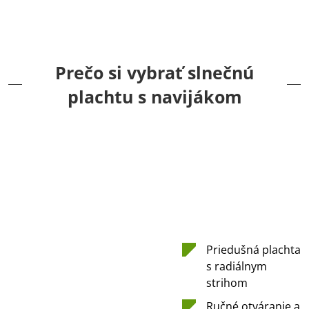
Prečo si vybrať slnečnú
plachtu s navijákom
Priedušná plachta
s radiálnym
strihom
Ručné otváranie a