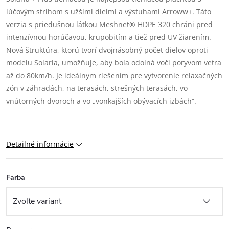
lúčovým strihom s užšími dielmi a výstuhami Arroww+. Táto
verzia s priedušnou látkou Meshnet® HDPE 320 chráni pred
intenzívnou horúčavou, krupobitím a tiež pred UV žiarením.
Nová štruktúra, ktorú tvorí dvojnásobný počet dielov oproti
modelu Solaria, umožňuje, aby bola odolná voči poryvom vetra
až do 80km/h. Je ideálnym riešením pre vytvorenie relaxačných
zón v záhradách, na terasách, strešných terasách, vo
vnútorných dvoroch a vo „vonkajších obývacích izbách“.
Detailné informácie
Farba