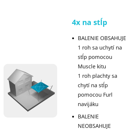
4x na stĺp
BALENIE OBSAHUJE
1 roh sa uchytí na
stĺp pomocou
Muscle kitu
1 roh plachty sa
chytí na stĺp
pomocou Furl
navijáku
BALENIE
NEOBSAHUJE