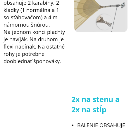
obsahuje 2 karabíny, 2
kladky (1 normálna a 1
so sťahovačom) a 4 m
námornou šnúrou.
Na jednom konci plachty
je navíják. Na druhom je
flexi napínak. Na ostatné
rohy je potrebné
doobjednať šponováky.
2x na stenu a
2x na stĺp
BALENIE OBSAHUJE