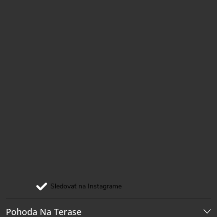
i
e
Sledovať na Instagrame
Pohoda Na Terase