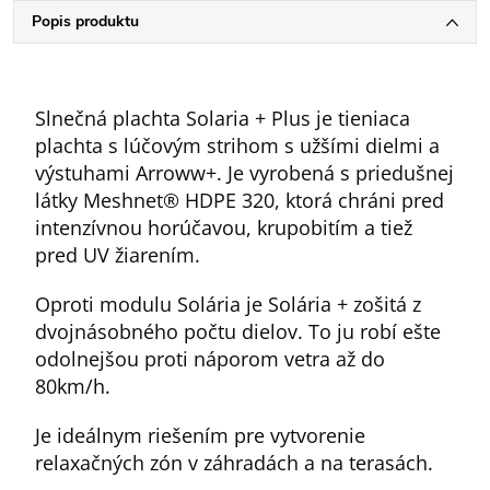
Popis produktu
Slnečná plachta Solaria + Plus je tieniaca
plachta s lúčovým strihom s užšími dielmi a
výstuhami Arroww+. Je vyrobená s priedušnej
látky Meshnet® HDPE 320, ktorá chráni pred
intenzívnou horúčavou, krupobitím a tiež
pred UV žiarením.
Oproti modulu Solária je Solária + zošitá z
dvojnásobného počtu dielov. To ju robí ešte
odolnejšou proti náporom vetra až do
80km/h.
Je ideálnym riešením pre vytvorenie
relaxačných zón v záhradách a na terasách.