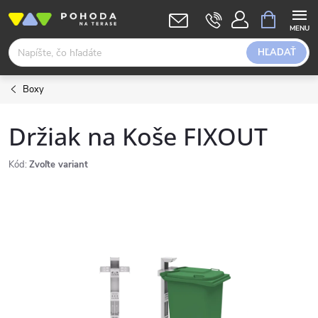
Prejsť
NÁKUPN
KOŠÍK
na
obsah
HĽADAŤ
Boxy
Držiak na Koše FIXOUT
Kód:
Zvoľte variant