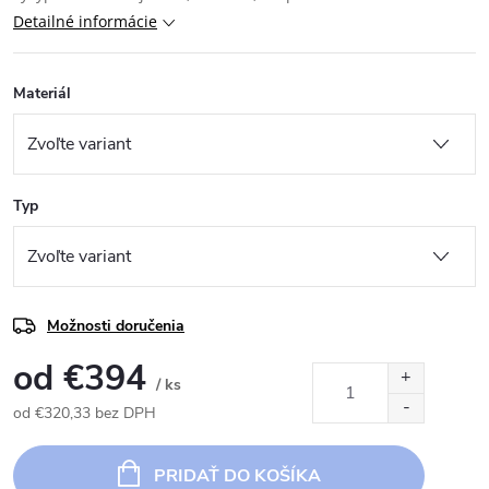
Detailné informácie
Materiál
Typ
Možnosti doručenia
od
€394
/ ks
od
€320,33
bez DPH
Jednotková
cena:
PRIDAŤ DO KOŠÍKA