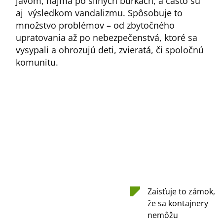
javom, najmä po silných búrkach, a často sú
aj výsledkom vandalizmu. Spôsobuje to
množstvo problémov – od zbytočného
upratovania až po nebezpečenstvá, ktoré sa
vysypali a ohrozujú deti, zvieratá, či spoločnú
komunitu.
Zaisťuje to zámok,
že sa kontajnery
nemôžu