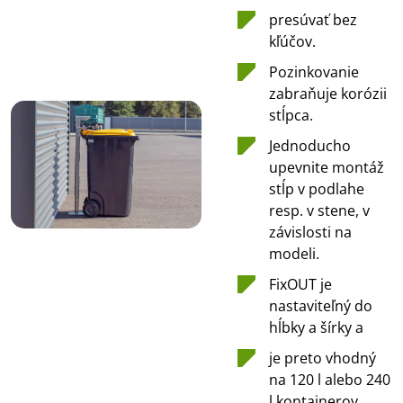
presúvať bez
kľúčov.
Pozinkovanie
zabraňuje korózii
stĺpca.
Jednoducho
upevnite montáž
stĺp v podlahe
resp. v stene, v
závislosti na
modeli.
FixOUT je
nastaviteľný do
hĺbky a šírky a
je preto vhodný
na 120 l alebo 240
l kontajnerov.