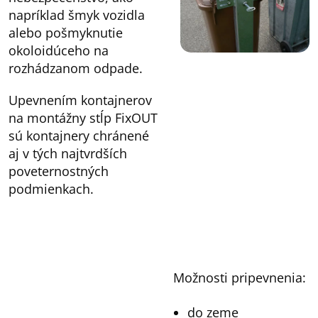
napríklad šmyk vozidla
alebo pošmyknutie
okoloidúceho na
rozhádzanom odpade.
Upevnením kontajnerov
na montážny stĺp FixOUT
sú kontajnery chránené
aj v tých najtvrdších
poveternostných
podmienkach.
Možnosti pripevnenia:
do zeme