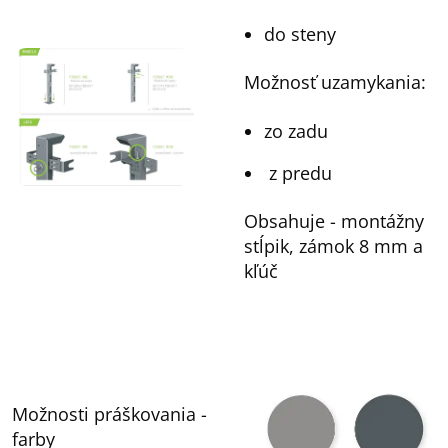
do steny
Možnosť uzamykania:
zo zadu
z predu
Obsahuje - montážny
stĺpik, zámok 8 mm a
kľúč
Možnosti práškovania -
farby