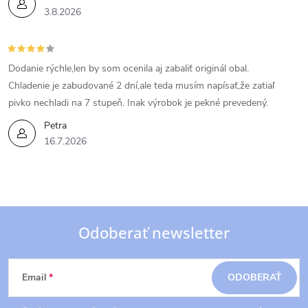
3.8.2026
Dodanie rýchle,len by som ocenila aj zabaliť originál obal.
Chladenie je zabudované 2 dní,ale teda musím napísať,že zatiaľ
pivko nechladi na 7 stupeň. Inak výrobok je pekné prevedený.
Petra
16.7.2026
Odoberať newsletter
Z
Email
ODOBERAŤ
á