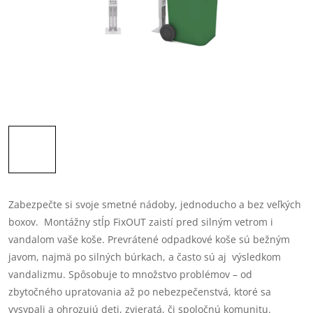
Zabezpečte si svoje smetné nádoby, jednoducho a bez veľkých
boxov. Montážny stĺp FixOUT zaistí pred silným vetrom i
vandalom vaše koše.
Prevrátené odpadkové koše sú bežným
javom, najmä po silných búrkach, a často sú aj výsledkom
vandalizmu. Spôsobuje to množstvo problémov – od
zbytočného upratovania až po nebezpečenstvá, ktoré sa
vysypali a ohrozujú deti, zvieratá, či spoločnú komunitu.