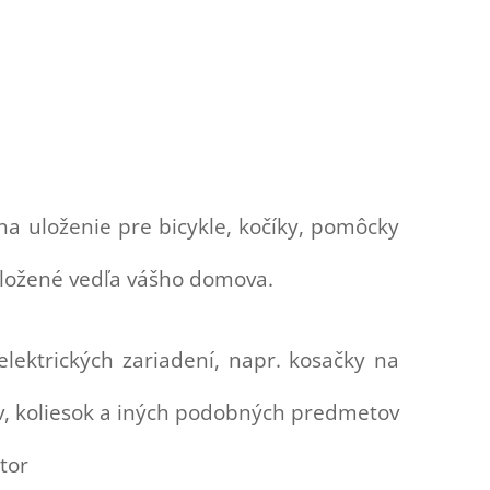
na uloženie pre bicykle, kočíky, pomôcky
 uložené vedľa vášho domova.
lektrických zariadení, napr. kosačky na
v, koliesok a iných podobných predmetov
stor