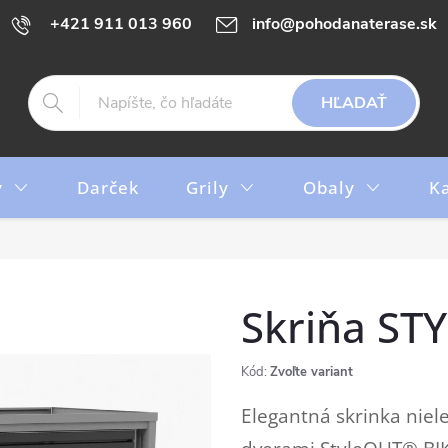
+421 911 013 960
info@pohodanaterase.sk
HĽADAŤ
y
Darček
Grily
Obaly
K
Skriňa S
Kód:
Zvoľte variant
Elegantná skrinka niele