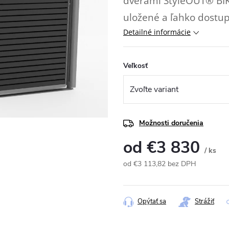
dverami StyleOUT® BIK
uložené a ľahko dostup
Detailné informácie
Veľkosť
Možnosti doručenia
od
€3 830
/ ks
od
€3 113,82
bez DPH
Jednotková
cena:
Opýtať sa
Strážiť