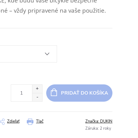
E, kde budú vaše bicykle bezpečne
né – vždy pripravené na vaše použitie.
PRIDAŤ DO KOŠÍKA
Zdieľať
Tlač
Značka:
DUKIN
Záruka
:
2 roky