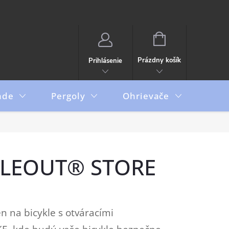
NÁKUPNÝ
KOŠÍK
Prázdny košík
Prihlásenie
ade
Pergoly
Ohrievače
Boxy
TYLEOUT® STORE
n na bicykle s otváracími