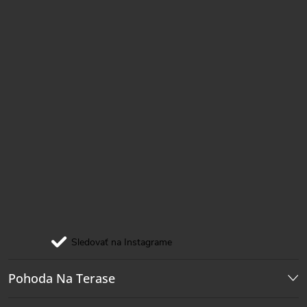
e
Sledovať na Instagrame
Pohoda Na Terase