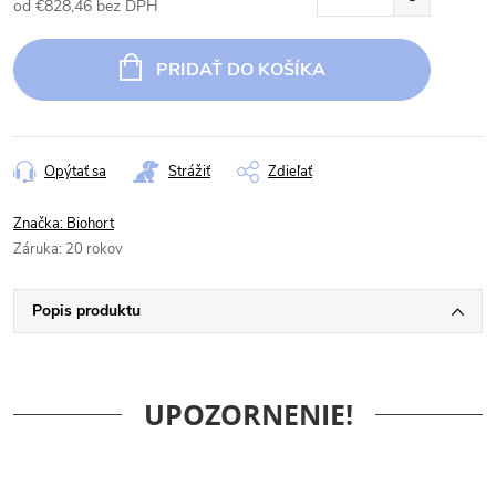
od
€828,46
bez DPH
Jednotková
cena:
PRIDAŤ DO KOŠÍKA
Opýtať sa
Strážiť
Zdieľať
Značka:
Biohort
Záruka
:
20 rokov
Popis produktu
UPOZORNENIE!