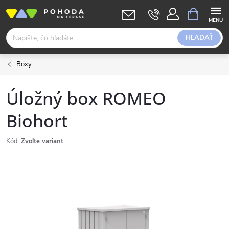
Prejsť
NÁKUPN
KOŠÍK
na
obsah
HĽADAŤ
Boxy
Úložný box ROMEO
Biohort
Kód:
Zvoľte variant