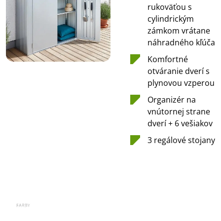
rukoväťou s
cylindrickým
zámkom vrátane
náhradného kľúča
Komfortné
otváranie dverí s
plynovou vzperou
Organizér na
vnútornej strane
dverí + 6 vešiakov
3 regálové stojany