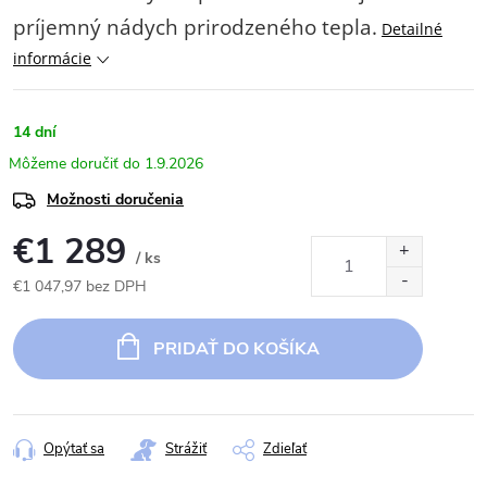
príjemný nádych prirodzeného tepla.
Detailné
informácie
14 dní
1.9.2026
Možnosti doručenia
€1 289
/ ks
€1 047,97 bez DPH
Jednotková
cena:
PRIDAŤ DO KOŠÍKA
Opýtať sa
Strážiť
Zdieľať