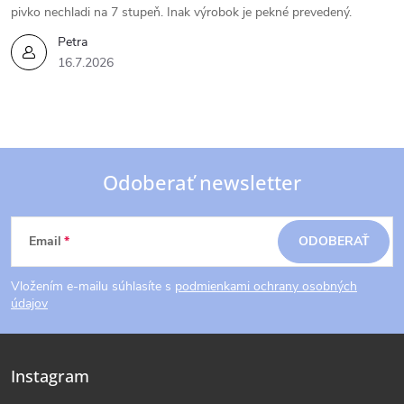
pivko nechladi na 7 stupeň. Inak výrobok je pekné prevedený.
Petra
16.7.2026
Odoberať newsletter
Z
Email
ODOBERAŤ
á
Vložením e-mailu súhlasíte s
podmienkami ochrany osobných
p
údajov
ä
Instagram
t