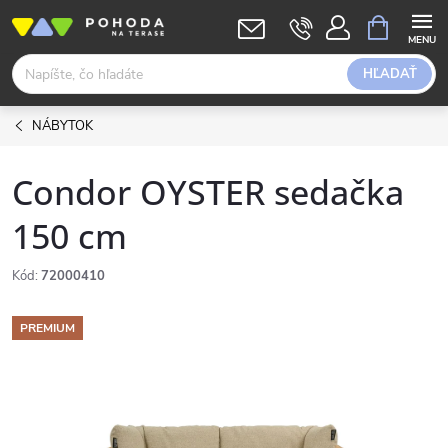
Prejsť
NÁKUPN
KOŠÍK
na
obsah
HĽADAŤ
NÁBYTOK
Condor OYSTER sedačka
150 cm
Kód:
72000410
PREMIUM