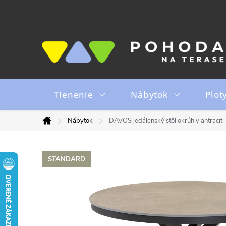
Prejsť
na
obsah
Tienenie
Nábytok
Plot
Nábytok
DAVOS jedálenský stôl okrúhly antracit
Domov
STANDARD