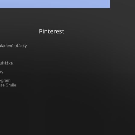
Pinterest
kladené otázky
ukážka
ky
ogram
se Smile