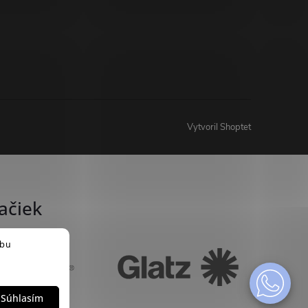
Vytvoril Shoptet
ačiek
ebu
Súhlasím