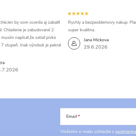
hle,len by som ocenila aj zabaliť
Rychly a bezpeoblemovy nakup. Pla
al. Chladenie je zabudované 2
super kvalitna.
a musím napísať,že zatiaľ pivko
Jana Mickova
 7 stupeň. Inak výrobok je pekné
29.6.2026
tra
.7.2026
Email
Vložením e-mailu súhlasíte s
podmienka