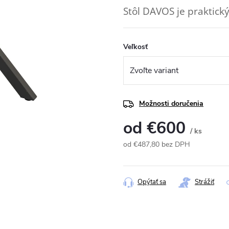
Stôl DAVOS je praktický
Veľkosť
Možnosti doručenia
od
€600
/ ks
od
€487,80
bez DPH
Jednotková
cena:
Opýtať sa
Strážiť