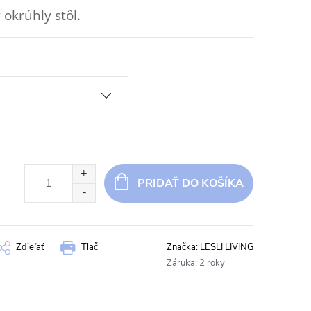
 okrúhly stôl.
PRIDAŤ DO KOŠÍKA
Zdieľať
Tlač
Značka:
LESLI LIVING
Záruka
:
2 roky