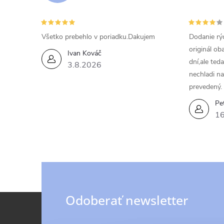
Všetko prebehlo v poriadku.Dakujem
Dodanie rýc
originál ob
Ivan Kováč
dní,ale ted
3.8.2026
nechladi na
prevedený.
Pe
16
Z
Odoberať newsletter