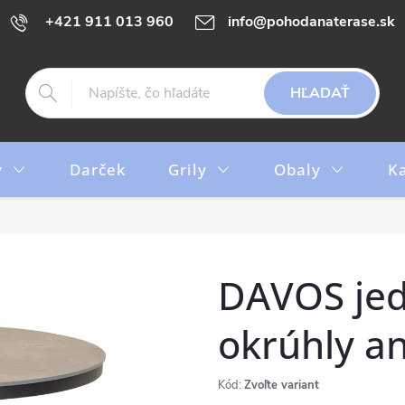
+421 911 013 960
info@pohodanaterase.sk
HĽADAŤ
y
Darček
Grily
Obaly
K
DAVOS jed
okrúhly an
Kód:
Zvoľte variant