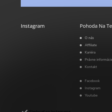
á
p
ä
Instagram
Pohoda Na Te
t
O nás
Affiliate
i
Kariéra
Právne informáci
e
Kontakt
Facebook
Instagram
Youtube
Sledovať na Instagrame