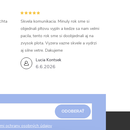
chta
Skvela komunikacia. Minuly rok sme si
objednali pltovu vypln a kedze sa nam velmi
pacila, tento rok sme si doobjednali aj na
zvysok plota. Vyzera vazne skvele a vydrzi
aj silne vetre. Dakujeme
Lucia Kontsek
6.6.2026
ODOBERAŤ
mi ochrany osobných údajov