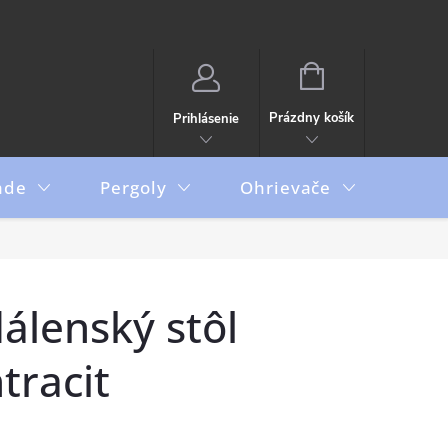
NÁKUPNÝ
KOŠÍK
Prázdny košík
Prihlásenie
ade
Pergoly
Ohrievače
Boxy
álenský stôl
tracit