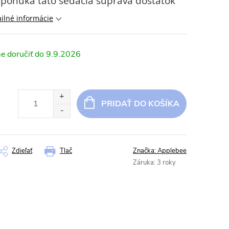
 ponúka táto sedacia súprava dostatok
ilné informácie
9.9.2026
PRIDAŤ DO KOŠÍKA
Zdieľať
Tlač
Značka:
Applebee
Záruka
:
3 roky