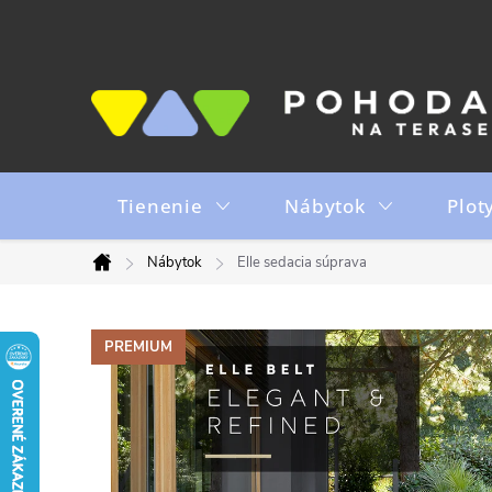
Prejsť
na
obsah
Tienenie
Nábytok
Plot
Nábytok
Elle sedacia súprava
Domov
PREMIUM