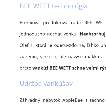
BEE WETT technológia
Prémiová produktová rada BEE WET
jednoducho nechať vonku.
Neabsorbuj
Olefin, ktorá je oderuvzdorná, ľahko u
žiareniu, vlhkosti, ale navyše mäkká 
preto
vankúš BEE WETT schne veľmi rý
Údržba vankúšov
Záhradný nábytok AppleBee s techno