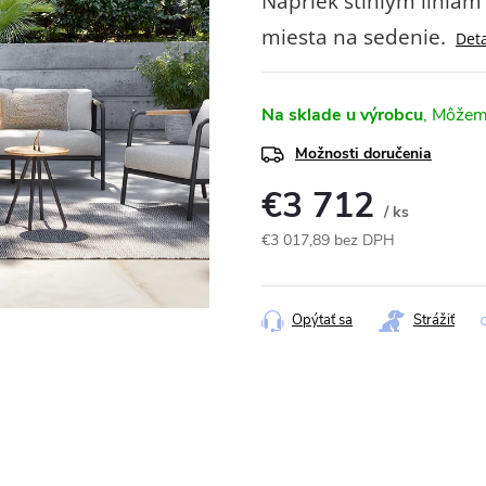
Napriek štíhlym líniám
miesta na sedenie.
Deta
Na sklade u výrobcu
Možnosti doručenia
€3 712
/ ks
€3 017,89 bez DPH
Jednotková
cena:
Opýtať sa
Strážiť