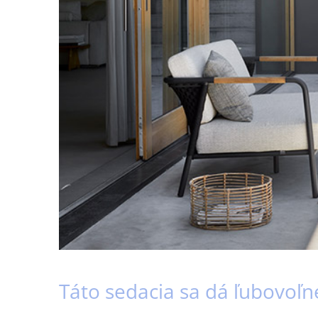
Táto sedacia sa dá ľubovoľn