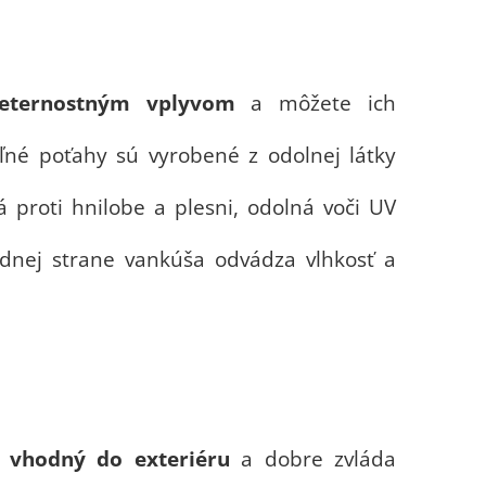
veternostným vplyvom
a môžete ich
né poťahy sú vyrobené z odolnej látky
 proti hnilobe a plesni, odolná voči UV
odnej strane vankúša odvádza vlhkosť a
m
vhodný do exteriéru
a dobre zvláda