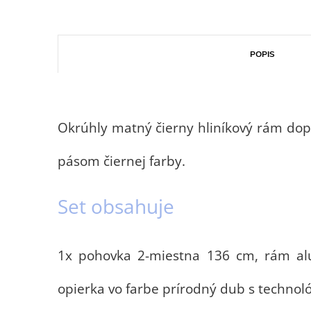
POPIS
Okrúhly matný čierny hliníkový rám dopĺ
pásom čiernej farby.
Set obsahuje
1x pohovka 2-miestna 136 cm, rám alu
opierka vo farbe prírodný dub s technol