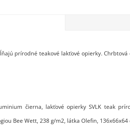
ňajú prírodné teakové lakťové opierky.
Chrbtová 
minium čierna, lakťové opierky SVLK teak príro
ógiou Bee Wett, 238 g/m2, látka Olefin, 136x66x64