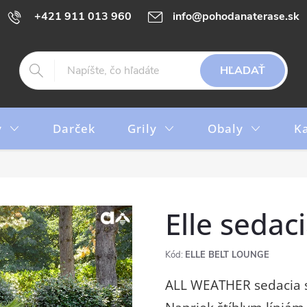
+421 911 013 960
info@pohodanaterase.sk
HĽADAŤ
y
Darček
Grily
Obaly
K
Elle sedac
Kód:
ELLE BELT LOUNGE
ALL WEATHER sedacia s