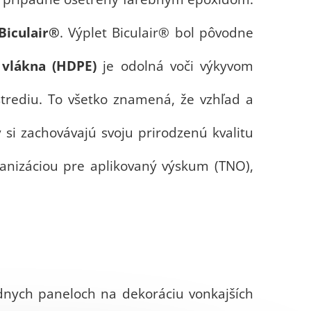
Biculair®
. Výplet Biculair® bol pôvodne
vlákna (HDPE)
je odolná voči výkyvom
ostrediu. To všetko znamená, že vzhľad a
i zachovávajú svoju prirodzenú kvalitu
anizáciou pre aplikovaný výskum (TNO),
ádnych paneloch na dekoráciu vonkajších