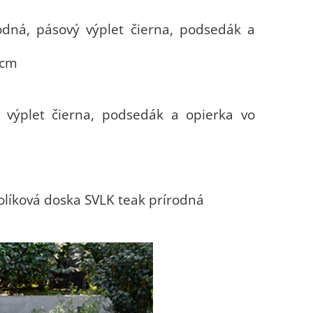
dná, pásový výplet čierna, podsedák a
 cm
 výplet čierna, podsedák a opierka vo
tolíková doska SVLK teak prírodná