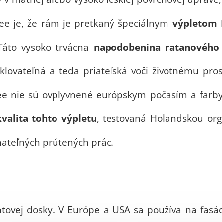
ee je, že rám je pretkaný špeciálnym
výpletom
 Táto vysoko trvácna
napodobenina ratanového 
yklovateľná a teda priateľská voči životnému pr
e nie sú ovplyvnené európskym počasím a farby s
valita tohto výpletu
, testovaná Holandskou org
vnateľných prútených prác.
ntovej dosky. V Európe a USA sa používa na fas