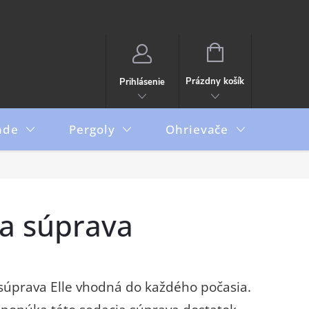
NÁKUPNÝ
KOŠÍK
Prázdny košík
Prihlásenie
ade
Pergoly
Ohrievače
Boxy
ia súprava
úprava Elle vhodná do každého počasia.