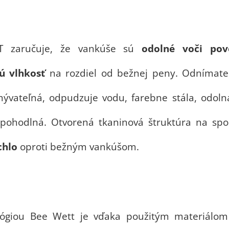
T zaručuje, že vankúše sú
odolné voči po
ú vlhkosť
na rozdiel od bežnej peny. Odnímateľ
mývateľná, odpudzuje vodu, farebne stála, odolná
a pohodlná. Otvorená tkaninová štruktúra na sp
chlo
oproti bežným vankúšom.
lógiou Bee Wett je vďaka použitým materiálo