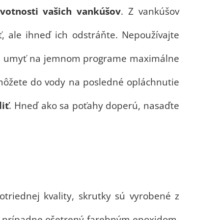
ivotnosti vašich vankúšov
. Z vankúšov
ť, ale ihneď ich odstráňte. Nepoužívajte
o ich umyť na jemnom programe maximálne
 môžete do vody na posledné opláchnutie
liť
. Hneď ako sa poťahy doperú, nasaďte
triednej kvality, skrutky sú vyrobené z
ve, prípadne ošetrený farebným epoxidom.