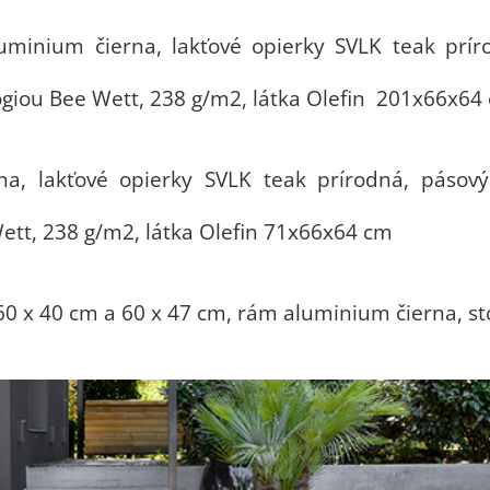
minium čierna, lakťové opierky SVLK teak príro
ógiou Bee Wett, 238 g/m2, látka Olefin 201x66x64
a, lakťové opierky SVLK teak prírodná, pásový
ett, 238 g/m2, látka Olefin 71x66x64 cm
i 60 x 40 cm a 60 x 47 cm, rám aluminium čierna, s