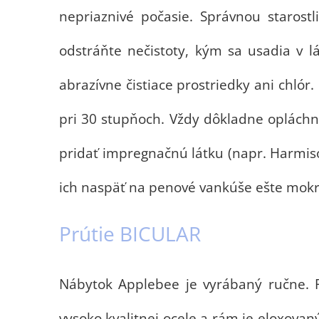
nepriaznivé počasie. Správnou starost
odstráňte nečistoty, kým sa usadia v lá
abrazívne čistiace prostriedky ani chl
pri 30 stupňoch. Vždy dôkladne opláchn
pridať impregnačnú látku (napr. Harmis
ich naspäť na penové vankúše ešte mokré,
Prútie BICULAR
Nábytok Applebee je vyrábaný ručne. Rá
vysoko kvalitnej ocele a rám je eloxova