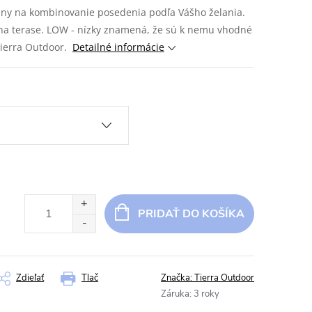
álny na kombinovanie posedenia podľa Vášho želania.
na terase.
LOW - nízky znamená, že sú k nemu vhodné
Tierra Outdoor.
Detailné informácie
PRIDAŤ DO KOŠÍKA
Zdieľať
Tlač
Značka:
Tierra Outdoor
Záruka
:
3 roky