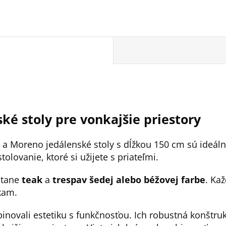
ké stoly pre vonkajšie priestory
a Moreno jedálenské stoly s dĺžkou 150 cm sú ideálne
olovanie, ktoré si užijete s priateľmi.
rátane
teak
a
trespa
v šedej alebo béžovej farbe
. Ka
kam.
novali estetiku s funkčnosťou. Ich robustná konštrukc