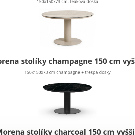
150x150x73 cm, teaková doska
rena stolíky champagne 150 cm vyš
150x150x73 cm champagne + trespa dosky
orena stolíky charcoal 150 cm vyšš