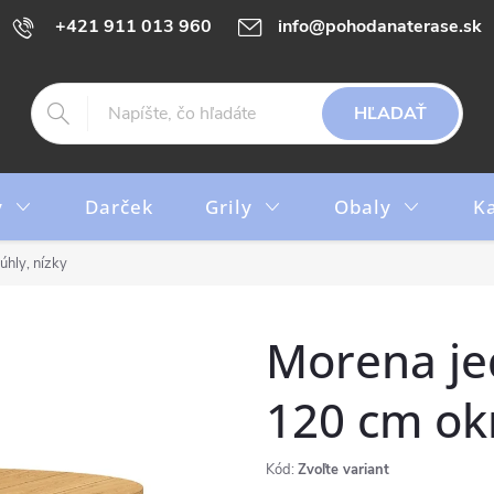
+421 911 013 960
info@pohodanaterase.sk
HĽADAŤ
y
Darček
Grily
Obaly
K
úhly, nízky
Morena je
120 cm okr
Kód:
Zvoľte variant