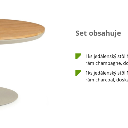
Set obsahuje
1ks jedálenský stôl
rám champagne, do
1ks jedálenský stôl
rám charcoal, dosk