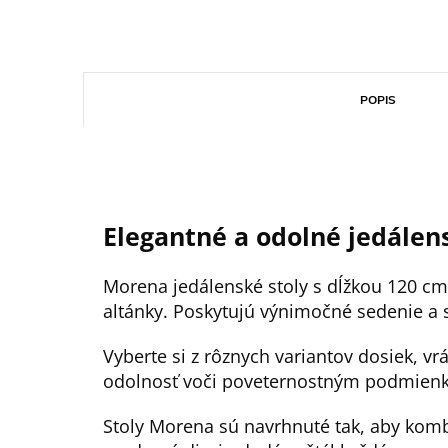
POPIS
Elegantné a odolné jedálens
Morena jedálenské stoly s dĺžkou 120 cm 
altánky. Poskytujú výnimočné sedenie a st
Vyberte si z rôznych variantov dosiek, v
odolnosť voči poveternostným podmien
Stoly Morena sú navrhnuté tak, aby kombi