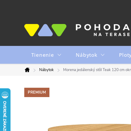
Prejsť
na
obsah
Tienenie
Nábytok
Plot
Nábytok
Morena jedálenský stôl Teak 120 cm okr
Domov
PREMIUM