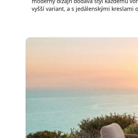
moderný dizajn dodáva štýl každému vonk
vyšší variant, a s jedálenskými kreslami 