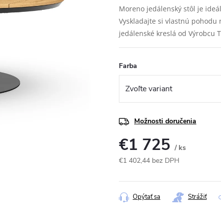
Moreno jedálenský stôl je ide
Vyskladajte si vlastnú pohodu 
jedálenské kreslá od Výrobcu 
Farba
Možnosti doručenia
€1 725
/ ks
€1 402,44 bez DPH
Jednotková
cena:
Opýtať sa
Strážiť