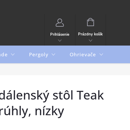
NÁKUPNÝ
KOŠÍK
Prázdny košík
Prihlásenie
ade
Pergoly
Ohrievače
Boxy
dálenský stôl Teak
úhly, nízky