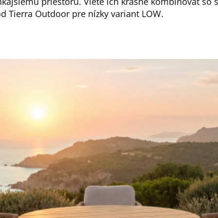
ajšiemu priestoru. Viete ich krásne kombinovať so s
od Tierra Outdoor pre nízky variant LOW.