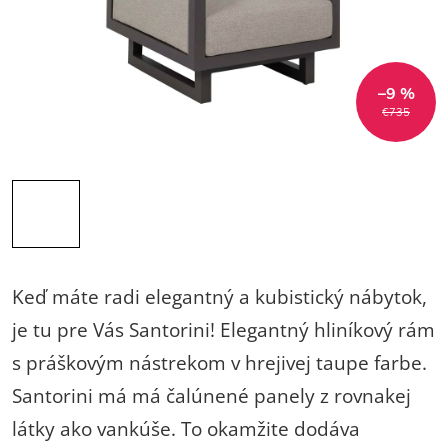
–9 %
€735
Keď máte radi elegantný a kubistický nábytok,
je tu pre Vás Santorini! Elegantný hliníkový rám
s práškovým nástrekom v hrejivej taupe farbe.
Santorini má má čalúnené panely z rovnakej
látky ako vankúše. To okamžite dodáva