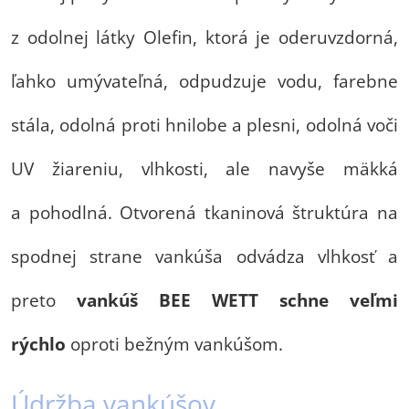
z odolnej látky Olefin, ktorá je oderuvzdorná,
ľahko umývateľná, odpudzuje vodu, farebne
stála, odolná proti hnilobe a plesni, odolná voči
UV žiareniu, vlhkosti, ale navyše mäkká
a pohodlná. Otvorená tkaninová štruktúra na
spodnej strane vankúša odvádza vlhkosť a
preto
vankúš BEE WETT schne veľmi
rýchlo
oproti bežným vankúšom.
Údržba vankúšov