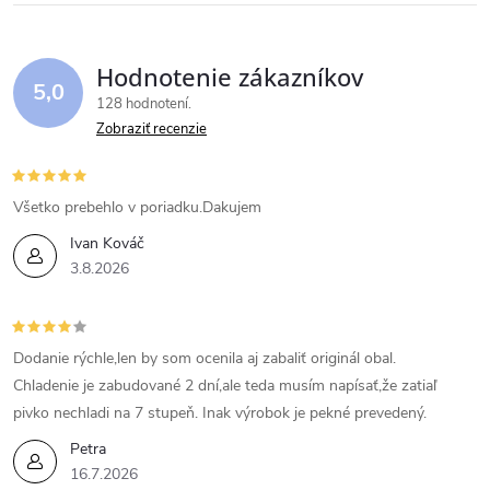
Hodnotenie zákazníkov
5,0
128 hodnotení
Zobraziť recenzie
Všetko prebehlo v poriadku.Dakujem
Ivan Kováč
3.8.2026
Dodanie rýchle,len by som ocenila aj zabaliť originál obal.
Chladenie je zabudované 2 dní,ale teda musím napísať,že zatiaľ
pivko nechladi na 7 stupeň. Inak výrobok je pekné prevedený.
Petra
16.7.2026