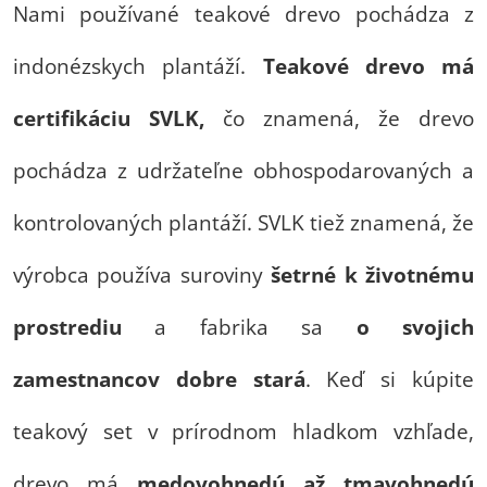
Nami používané teakové drevo pochádza z
indonézskych plantáží.
Teakové drevo má
certifikáciu SVLK,
čo znamená, že drevo
pochádza z udržateľne obhospodarovaných a
kontrolovaných plantáží. SVLK tiež znamená, že
výrobca používa suroviny
šetrné k životnému
prostrediu
a fabrika sa
o svojich
zamestnancov dobre stará
. Keď si kúpite
teakový set v prírodnom hladkom vzhľade,
drevo má
medovohnedú až tmavohnedú