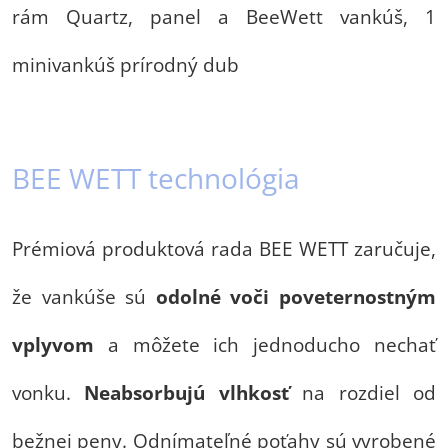
rám Quartz, panel a BeeWett vankúš, 1
minivankúš prírodný dub
BEE WETT technológia
Prémiová produktová rada BEE WETT zaručuje,
že vankúše sú
odolné voči poveternostným
vplyvom
a môžete ich jednoducho nechať
vonku.
Neabsorbujú vlhkosť
na rozdiel od
bežnej peny. Odnímateľné poťahy sú vyrobené