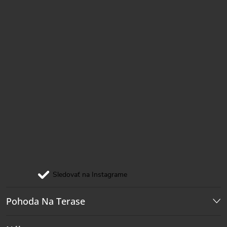
e
Sledovať na Instagrame
Pohoda Na Terase