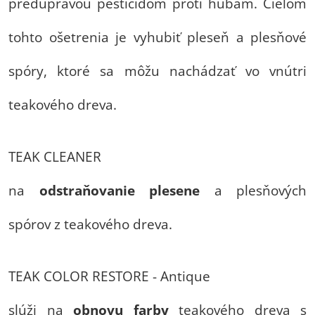
predúpravou pesticídom proti hubám. Cieľom
tohto ošetrenia je vyhubiť pleseň a plesňové
spóry, ktoré sa môžu nachádzať vo vnútri
teakového dreva.
TEAK CLEANER
na
odstraňovanie
plesene
a plesňových
spórov z teakového dreva.
TEAK COLOR RESTORE - Antique
slúži na
obnovu farby
teakového dreva s