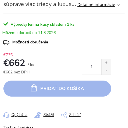
súprave viac triedy a luxusu.
Detailné informácie
Výpredaj len na kusy skladom
1 ks
11.8.2026
Možnosti doručenia
€735
€662
/ ks
€662 bez DPH
Jednotková
cena:
PRIDAŤ DO KOŠÍKA
Opýtať sa
Strážiť
Zdieľať