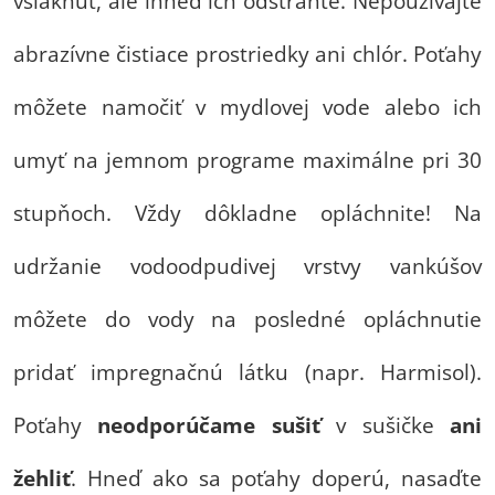
vsiaknuť, ale ihneď ich odstráňte. Nepoužívajte
abrazívne čistiace prostriedky ani chlór. Poťahy
môžete namočiť v mydlovej vode alebo ich
umyť na jemnom programe maximálne pri 30
stupňoch. Vždy dôkladne opláchnite! Na
udržanie vodoodpudivej vrstvy vankúšov
môžete do vody na posledné opláchnutie
pridať impregnačnú látku (napr. Harmisol).
Poťahy
neodporúčame
sušiť
v sušičke
ani
žehliť
. Hneď ako sa poťahy doperú, nasaďte