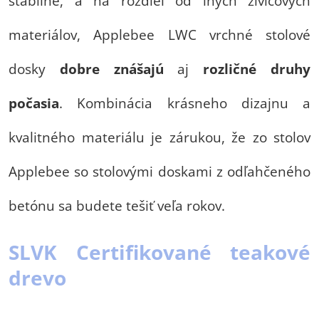
stabilné, a na rozdiel od iných živicových
materiálov, Applebee LWC vrchné stolové
dosky
dobre znášajú
aj
rozličné druhy
počasia
. Kombinácia krásneho dizajnu a
kvalitného materiálu je zárukou, že zo stolov
Applebee so stolovými doskami z odľahčeného
betónu sa budete tešiť veľa rokov.
SLVK Certifikované teakové
drevo