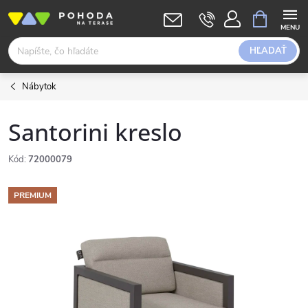
Prejsť
NÁKUPN
KOŠÍK
na
obsah
HĽADAŤ
Nábytok
Santorini kreslo
Kód:
72000079
PREMIUM