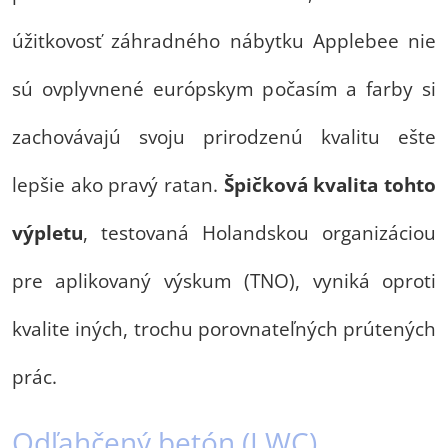
úžitkovosť záhradného nábytku Applebee nie
sú ovplyvnené európskym počasím a farby si
zachovávajú svoju prirodzenú kvalitu ešte
lepšie ako pravý ratan.
Špičková kvalita tohto
výpletu
, testovaná Holandskou organizáciou
pre aplikovaný výskum (TNO), vyniká oproti
kvalite iných, trochu porovnateľných prútených
prác.
Odľahčený betón (LWC)