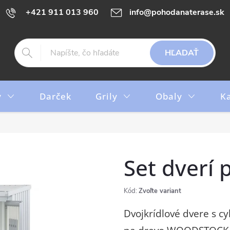
+421 911 013 960
info@pohodanaterase.sk
HĽADAŤ
y
Darček
Grily
Obaly
K
Set dver
Kód:
Zvoľte variant
Dvojkrídlové dvere s c