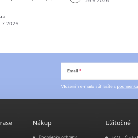
29.6.2026
tra
.7.2026
Email
Vložením e-mailu súhlasíte s
podmienka
rase
Nákup
Užitočné
Podmienky ochrany
FAQ – Často 