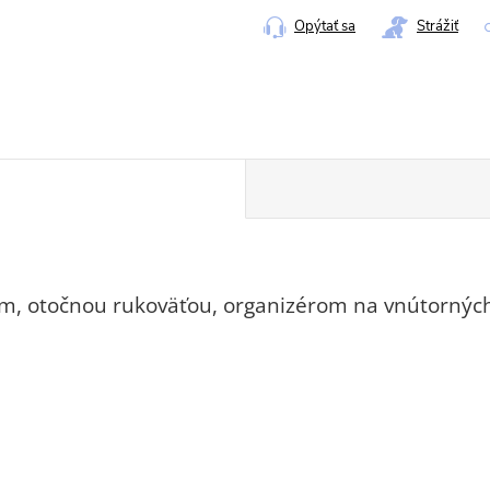
Opýtať sa
Strážiť
om, otočnou rukoväťou, organizérom na vnútorných