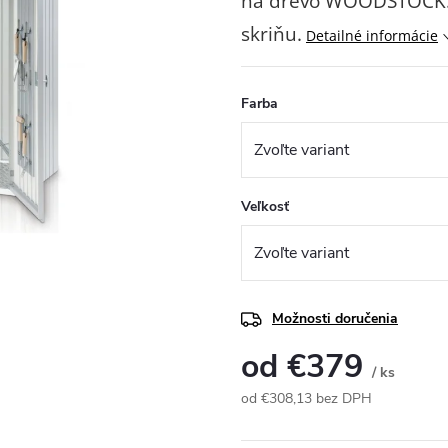
na drevo WOODSTOCK. 
skriňu.
Detailné informácie
Farba
Veľkosť
Možnosti doručenia
od
€379
/ ks
od
€308,13
bez DPH
Jednotková
cena: