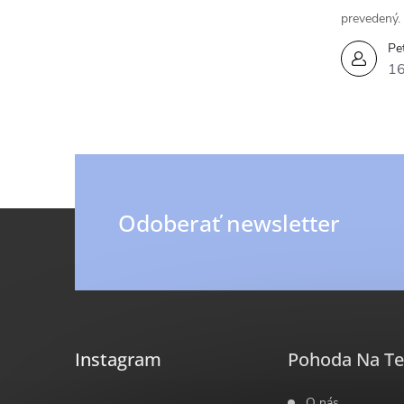
prevedený.
Pe
16
Z
Odoberať newsletter
á
p
ä
Instagram
Pohoda Na Te
O nás