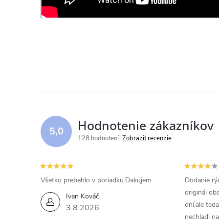
Hodnotenie zákazníkov
5,0
128 hodnotení
Zobraziť recenzie
Všetko prebehlo v poriadku.Dakujem
Dodanie rýc
originál ob
Ivan Kováč
dní,ale ted
3.8.2026
nechladi na