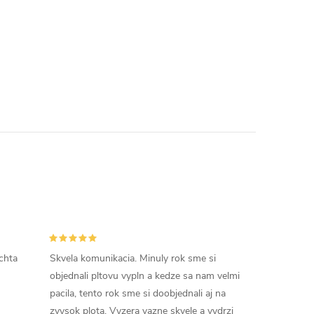
chta
Skvela komunikacia. Minuly rok sme si
objednali pltovu vypln a kedze sa nam velmi
pacila, tento rok sme si doobjednali aj na
zvysok plota. Vyzera vazne skvele a vydrzi