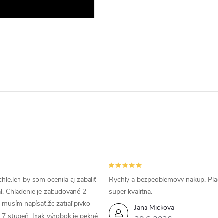
hle,len by som ocenila aj zabaliť
Rychly a bezpeoblemovy nakup. Pla
al. Chladenie je zabudované 2
super kvalitna.
a musím napísať,že zatiaľ pivko
Jana Mickova
 7 stupeň. Inak výrobok je pekné