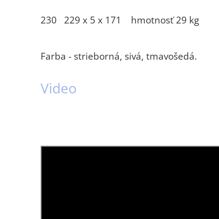
230 229 x 5 x 171 hmotnosť 29 kg
Farba - strieborná, sivá, tmavošedá.
Video