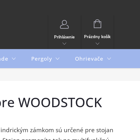
NÁKUPNÝ
KOŠÍK
Prázdny košík
Prihlásenie
ade
Pergoly
Ohrievače
Boxy
í pre WOODSTOCK
ylindrickým zámkom sú určené pre stojan