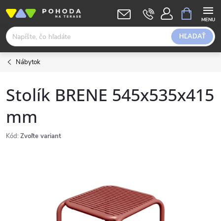
Prejsť
NÁKUPN
KOŠÍK
na
obsah
HĽADAŤ
Nábytok
Stolík BRENE 545x535x415
mm
Kód:
Zvoľte variant