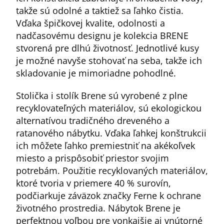
takže sú odolné a taktiež sa ľahko čistia.
Vďaka špičkovej kvalite, odolnosti a
nadčasovému designu je kolekcia BRENE
stvorená pre dlhú životnosť. Jednotlivé kusy
je možné navyše stohovať na seba, takže ich
skladovanie je mimoriadne pohodlné.
Stolička i stolík Brene sú vyrobené z plne
recyklovateľných materiálov, sú ekologickou
alternatívou tradičného dreveného a
ratanového nábytku. Vďaka ľahkej konštrukcii
ich môžete ľahko premiestniť na akékoľvek
miesto a prispôsobiť priestor svojim
potrebám. Použitie recyklovaných materiálov,
ktoré tvoria v priemere 40 % surovín,
podčiarkuje záväzok značky Ferne k ochrane
životného prostredia. Nábytok Brene je
perfektnou voľbou pre vonkajšie aj vnútorné