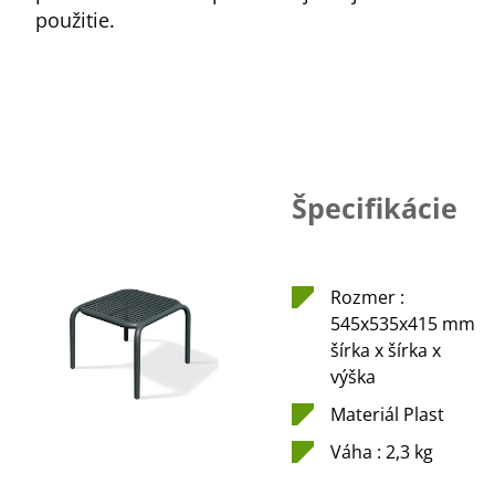
použitie.
Špecifikácie
Rozmer :
545x535x415 mm
šírka x šírka x
výška
Materiál Plast
Váha : 2,3 kg