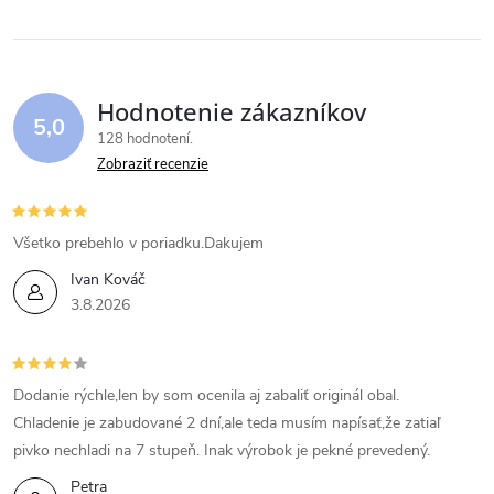
Hodnotenie zákazníkov
5,0
128 hodnotení
Zobraziť recenzie
Všetko prebehlo v poriadku.Dakujem
Ivan Kováč
3.8.2026
Dodanie rýchle,len by som ocenila aj zabaliť originál obal.
Chladenie je zabudované 2 dní,ale teda musím napísať,že zatiaľ
pivko nechladi na 7 stupeň. Inak výrobok je pekné prevedený.
Petra