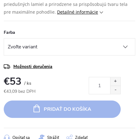
priedušných lamiel a prirodzene sa prispôsobujú tvaru tela
pre maximálne pohodlie.
Detailné informácie
Farba
Možnosti doručenia
€53
/ ks
€43,09 bez DPH
Jednotková
cena:
PRIDAŤ DO KOŠÍKA
Opýtať sa
Strážiť
Zdieľať