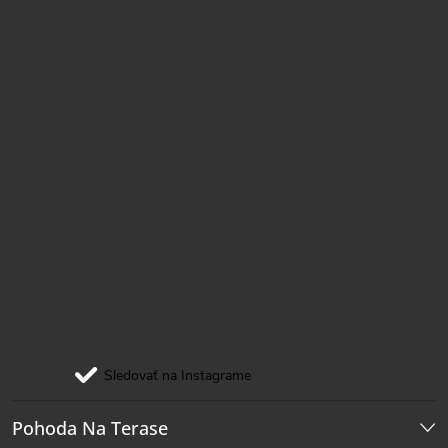
e
Sledovať na Instagrame
Pohoda Na Terase