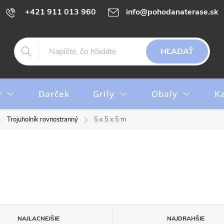
+421 911 013 960
info@pohodanaterase.sk
HĽADAŤ
y
Darček
Grily
Obaly
K
Trojuholník rovnostranný
5 x 5 x 5 m
NAJLACNEJŠIE
NAJDRAHŠIE