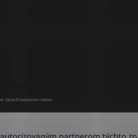
né.
Upraviť nastavenie cookies
autorizovaným partnerom týchto zn