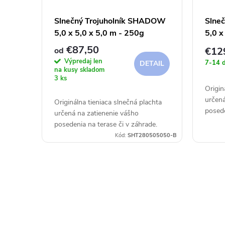
Slnečný Trojuholník SHADOW
Slne
5,0 x 5,0 x 5,0 m - 250g
5,0 x
€87,50
€12
od
Výpredaj len
7-14 d
DETAIL
na kusy skladom
3 ks
Origin
určená
Originálna tieniaca slnečná plachta
posede
určená na zatienenie vášho
posedenia na terase či v záhrade.
Kód:
SHT280505050-B
O
v