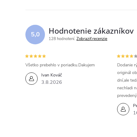
l
á
d
Hodnotenie zákazníkov
5,0
a
128 hodnotení
Zobraziť recenzie
c
i
Všetko prebehlo v poriadku.Dakujem
Dodanie rý
originál o
e
Ivan Kováč
dní,ale te
3.8.2026
p
nechladi n
prevedený
r
Pe
v
1
k