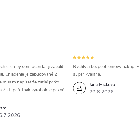
chle,len by som ocenila aj zabaliť
Rychly a bezpeoblemovy nakup. P
bal. Chladenie je zabudované 2
super kvalitna.
da musím napísať,že zatiaľ pivko
Jana Mickova
a 7 stupeň. Inak výrobok je pekné
29.6.2026
.
tra
6.7.2026