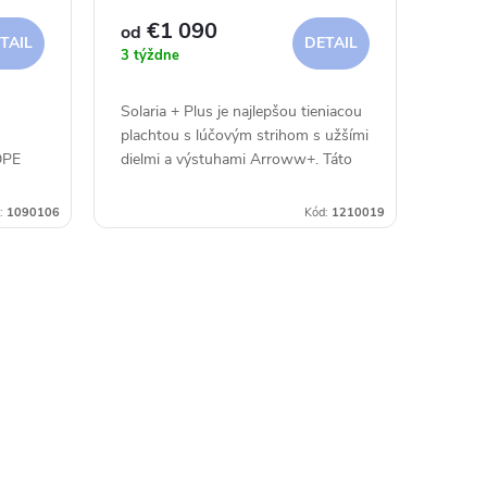
80km/h
€1 090
od
TAIL
DETAIL
3 týždne
Solaria + Plus je najlepšou tieniacou
plachtou s lúčovým strihom s užšími
DPE
dielmi a výstuhami Arroww+. Táto
vnou
verzia s priedušnou látkou
pred
Meshnet® HDPE 320 chráni pred
:
1090106
Kód:
1210019
intenzívnou...