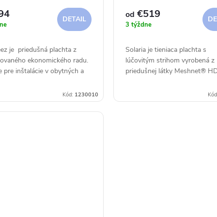
60km/h
94
€519
od
DETAIL
DE
ne
3 týždne
ez je priedušná plachta z
Solaria je tieniaca plachta s
tovaného ekonomického radu.
lúčovitým strihom vyrobená z
e pre inštalácie v obytných a
priedušnej látky Meshnet® H
ných priestoroch, na
320, ktorá chráni pred intenzí
ách, terasách a pri bazénoch.
horúčavou, krupobitím a tiež 
Kód:
1230010
Kód
..
UV žiarením a...