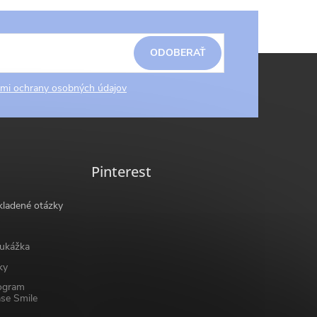
ODOBERAŤ
mi ochrany osobných údajov
Pinterest
kladené otázky
ukážka
ky
ogram
se Smile