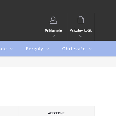
NÁKUPNÝ
KOŠÍK
Prázdny košík
Prihlásenie
ade
Pergoly
Ohrievače
Boxy
ABECEDNE