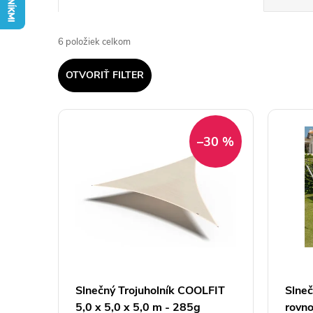
a
6
položiek celkom
d
OTVORIŤ FILTER
e
V
n
–30 %
ý
i
p
e
i
p
s
r
p
Slnečný Trojuholník COOLFIT
Slneč
o
5,0 x 5,0 x 5,0 m - 285g
rovn