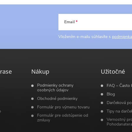
Email
Vložením e-mailu súhlasíte s
podmienka
rase
Nákup
Užitočné
Podmienky ochrany
FAQ – Často 
osobných údajov
Blog
Obchodné podmienky
Darčeková po
Formulár pro výmenu tovaru
e
Tipy na darče
Formulár pre odstúpenie od
Vernostný pr
zmluvy
Pohodanatera