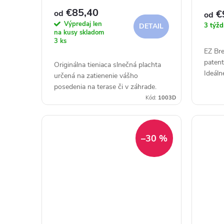
r
d
€85,40
€
od
od
Výpredaj len
3 týžd
DETAIL
o
na kusy skladom
u
3 ks
EZ Bre
d
k
paten
Originálna tieniaca slnečná plachta
Ideáln
určená na zatienenie vášho
u
komerč
t
posedenia na terase či v záhrade.
záhrad
Kód:
1003D
Možno.
k
o
t
v
–30 %
o
v