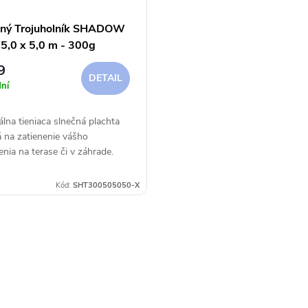
čný Trojuholník SHADOW
 5,0 x 5,0 m - 300g
9
DETAIL
ní
álna tieniaca slnečná plachta
 na zatienenie vášho
nia na terase či v záhrade.
Kód:
SHT300505050-X