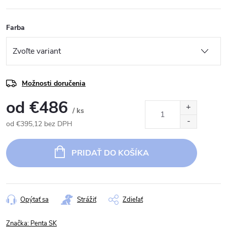
Farba
Možnosti doručenia
od
€486
/ ks
od
€395,12
bez DPH
Jednotková
cena:
PRIDAŤ DO KOŠÍKA
Opýtať sa
Strážiť
Zdieľať
Značka:
Penta SK