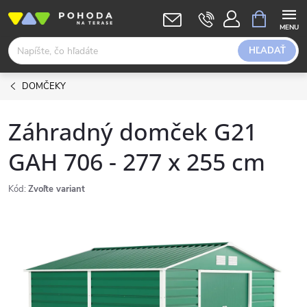
Prejsť
NÁKUPN
KOŠÍK
na
obsah
HĽADAŤ
DOMČEKY
Záhradný domček G21
GAH 706 - 277 x 255 cm
Kód:
Zvoľte variant