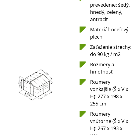
prevedenie: šedý,
hnedý, zelený,
antracit
Materiál: oceľový
plech
Zaťaženie strechy:
do 90 kg / m2
Rozmery a
hmotnosť
Rozmery
vonkajšie (Š x V x
H): 277 x 198 x
255 cm
Rozmery
vnútorné (Š x V x
H): 267 x 193 x