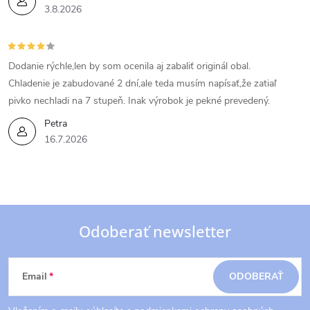
3.8.2026
Dodanie rýchle,len by som ocenila aj zabaliť originál obal.
Chladenie je zabudované 2 dní,ale teda musím napísať,že zatiaľ
pivko nechladi na 7 stupeň. Inak výrobok je pekné prevedený.
Petra
16.7.2026
Odoberať newsletter
Z
Email
ODOBERAŤ
á