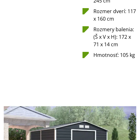
245 cm
Rozmer dverí: 117
x 160 cm
Rozmery balenia:
(Š x V x H): 172 x
71 x 14 cm
Hmotnosť: 105 kg