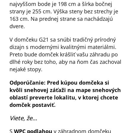
najvyššom bode je 198 cm a šírka bočnej
strany je 255 cm. Výška steny bez strechy je
163 cm. Na prednej strane sa nachádzajú
dvere.
V domčeku G21 sa snúbi tradičný prírodný
dizajn s modernými kvalitnými materiálmi.
Preto bude domček krášliť vašu záhradu po
dlhé roky bez toho, aby na ňom čas zachoval
nejaké stopy.
Odporúčanie: Pred kúpou domčeka si
kvôli snehovej záťaži na mape snehových
oblastí preverte lokalitu, v ktorej chcete
domček postaviť.
Viete, že…
S
WPC podlahou
v záhradnom domčeku