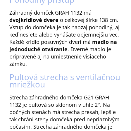
Záhradný domček GRAH 1132 má
dvojkrídlové dvere
o celkovej šírke 138 cm.
Vstup do domčeka je tak naozaj pohodlný, aj
keď nesiete alebo vynášate objemnejšiu vec.
Každé krídlo posuvných dverí má
madlo na
jednoduché otváranie
. Dverné madlo je
pripravené aj na umiestnenie visiaceho
zámku.
Pultová strecha s ventilačnou
mriežkou
Strecha záhradného domčeka G21 GRAH
1132 je pultová so sklonom v uhle 2°. Na
bočných stenách má strecha presah, lepšie
tak chráni steny domčeka pred nepriaznivým
počasím. Strecha záhradného domčeka je