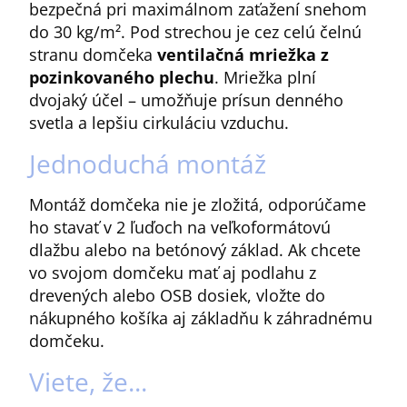
bezpečná pri maximálnom zaťažení snehom
do 30 kg/m². Pod strechou je cez celú čelnú
stranu domčeka
ventilačná mriežka z
pozinkovaného plechu
. Mriežka plní
dvojaký účel – umožňuje prísun denného
svetla a lepšiu cirkuláciu vzduchu.
Jednoduchá montáž
Montáž domčeka nie je zložitá, odporúčame
ho stavať v 2 ľuďoch na veľkoformátovú
dlažbu alebo na betónový základ. Ak chcete
vo svojom domčeku mať aj podlahu z
drevených alebo OSB dosiek, vložte do
nákupného košíka aj základňu k záhradnému
domčeku.
Viete, že...