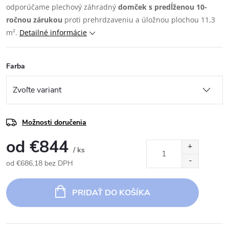
odporúčame plechový záhradný
domček s predĺženou 10-
ročnou zárukou
proti prehrdzaveniu a úložnou plochou 11,3
m².
Detailné informácie
Farba
Možnosti doručenia
od
€844
/ ks
od
€686,18
bez DPH
Jednotková
cena:
PRIDAŤ DO KOŠÍKA