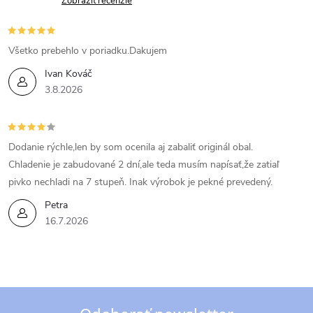
Zobraziť recenzie
Všetko prebehlo v poriadku.Dakujem
Ivan Kováč
3.8.2026
Dodanie rýchle,len by som ocenila aj zabaliť originál obal.
Chladenie je zabudované 2 dní,ale teda musím napísať,že zatiaľ
pivko nechladi na 7 stupeň. Inak výrobok je pekné prevedený.
Petra
16.7.2026