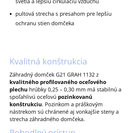
svetla a lepšiu cirkuláciu vzduchu
pultová strecha s presahom pre lepšiu
ochranu stien domčeka
Kvalitná konštrukcia
Záhradný domček G21 GRAH 1132 z
kvalitného profilovaného oceľového
plechu
hrúbky 0,25 – 0,30 mm má stabilnú a
spoľahlivú oceľovú
pozinkovanú
konštrukciu
. Pozinkom a práškovým
nástrekom sú chránené aj vonkajšie steny a
strecha záhradného domčeka.
Pohodlný prístup