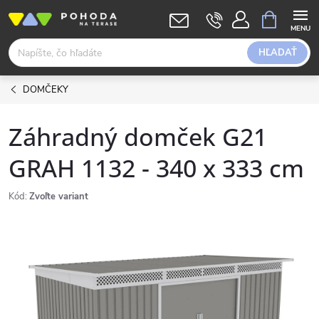
Prejsť
NÁKUPN
KOŠÍK
na
obsah
HĽADAŤ
DOMČEKY
Záhradný domček G21
GRAH 1132 - 340 x 333 cm
Kód:
Zvoľte variant