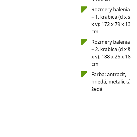
Rozmery balenia
– 1. krabica (d x š
x v): 172 x 79 x 13
cm
Rozmery balenia
– 2. krabica (d x š
x v): 188 x 26 x 18
cm
Farba: antracit,
hnedá, metalická
šedá