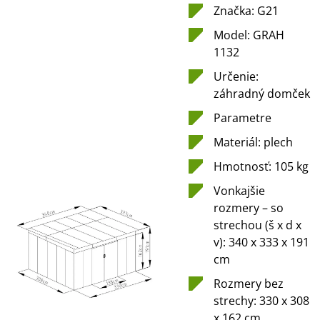
Značka: G21
Model: GRAH
1132
Určenie:
záhradný domček
Parametre
Materiál: plech
Hmotnosť: 105 kg
Vonkajšie
rozmery – so
strechou (š x d x
v): 340 x 333 x 191
cm
Rozmery bez
strechy: 330 x 308
x 162 cm