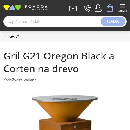
Prejsť
NÁKUPN
KOŠÍK
na
obsah
HĽADAŤ
GRILY
Gril G21 Oregon Black a
Corten na drevo
Kód:
Zvoľte variant