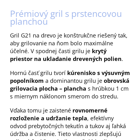
Prémiový gril s prstencovou
planchou
Gril G21 na drevo je konštrukčne riešený tak,
aby grilovanie na ňom bolo maximálne
účelné. V spodnej časti grilu je
krytý
priestor na ukladanie drevených polien
.
Hornú časť grilu tvorí
kúrenisko s výsuvným
popolníkom
a dominantou grilu je
obrovská
grilovacia plocha – plancha
s hrúbkou 1 cm
s miernym náklonom smerom do stredu.
Vďaka tomu je zaistené
rovnomerné
rozloženie a udržanie tepla
, efektívny
odvod prebytočných tekutín a tukov aj ľahká
údržba a čistenie. Tieto vlastnosti zlepšujú