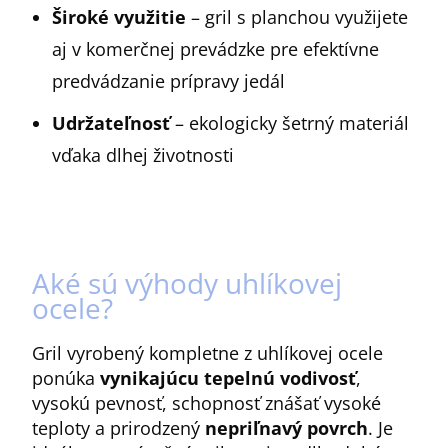
Široké využitie
– gril s planchou využijete
aj v komerčnej prevádzke pre efektívne
predvádzanie prípravy jedál
Udržateľnosť
– ekologicky šetrný materiál
vďaka dlhej životnosti
Aké sú výhody uhlíkovej
ocele?
Gril vyrobený kompletne z uhlíkovej ocele
ponúka
vynikajúcu tepelnú vodivosť
,
vysokú pevnosť, schopnosť znášať vysoké
teploty a prirodzený
nepriľnavý povrch
. Je