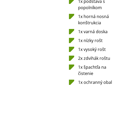
1x podstava s
popolníkom
1x horná nosná
konštrukcia
1x varná doska
1x nízky rošt
1x vysoký rošt
2x zdvihák roštu
1x špachtľa na
čistenie
1x ochranný obal