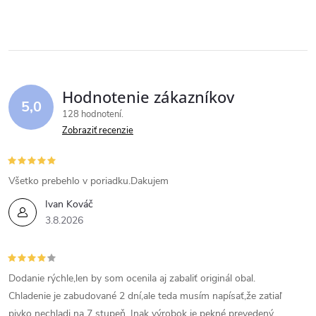
Hodnotenie zákazníkov
5,0
128 hodnotení
Zobraziť recenzie
Všetko prebehlo v poriadku.Dakujem
Ivan Kováč
3.8.2026
Dodanie rýchle,len by som ocenila aj zabaliť originál obal.
Chladenie je zabudované 2 dní,ale teda musím napísať,že zatiaľ
pivko nechladi na 7 stupeň. Inak výrobok je pekné prevedený.