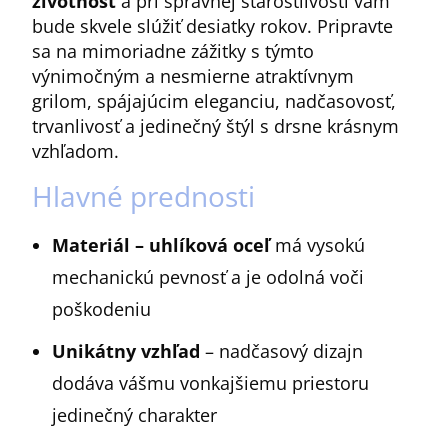
životnosť
a pri správnej starostlivosti vám
bude skvele slúžiť desiatky rokov. Pripravte
sa na mimoriadne zážitky s týmto
výnimočným a nesmierne atraktívnym
grilom, spájajúcim eleganciu, nadčasovosť,
trvanlivosť a jedinečný štýl s drsne krásnym
vzhľadom.
Hlavné prednosti
Materiál – uhlíková oceľ
má vysokú
mechanickú pevnosť a je odolná voči
poškodeniu
Unikátny vzhľad
– nadčasový dizajn
dodáva vášmu vonkajšiemu priestoru
jedinečný charakter