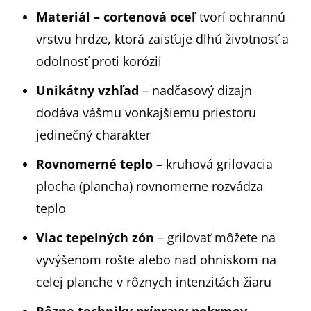
Materiál – cortenová oceľ
tvorí ochrannú
vrstvu hrdze, ktorá zaisťuje dlhú životnosť a
odolnosť proti korózii
Unikátny vzhľad
– nadčasový dizajn
dodáva vášmu vonkajšiemu priestoru
jedinečný charakter
Rovnomerné teplo
– kruhová grilovacia
plocha (plancha) rovnomerne rozvádza
teplo
Viac tepelných zón
– grilovať môžete na
vyvýšenom rošte alebo nad ohniskom na
celej planche v rôznych intenzitách žiaru
Rôzne techniky prípravy pokrmov
–