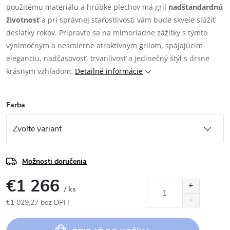
použitému materiálu a hrúbke plechov má gril
nadštandardnú
životnosť
a pri správnej starostlivosti vám bude skvele slúžiť
desiatky rokov. Pripravte sa na mimoriadne zážitky s týmto
výnimočným a nesmierne atraktívnym grilom, spájajúcim
eleganciu, nadčasovosť, trvanlivosť a jedinečný štýl s drsne
krásnym vzhľadom.
Detailné informácie
Farba
Možnosti doručenia
€1 266
/ ks
€1 029,27 bez DPH
Jednotková
cena: