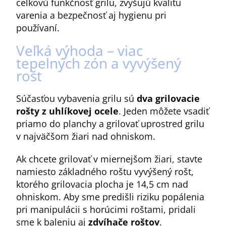
celkovú funkčnosť grilu, zvyšujú kvalitu
varenia a bezpečnosť aj hygienu pri
používaní.
Veľká výhoda – viac
tepelných zón a vyvýšený
rošt
Súčasťou vybavenia grilu sú
dva grilovacie
rošty z uhlíkovej ocele
. Jeden môžete vsadiť
priamo do planchy a grilovať uprostred grilu
v najväčšom žiari nad ohniskom.
Ak chcete grilovať v miernejšom žiari, stavte
namiesto základného roštu vyvýšený rošt,
ktorého grilovacia plocha je 14,5 cm nad
ohniskom. Aby sme predišli riziku popálenia
pri manipulácii s horúcimi roštami, pridali
sme k baleniu aj
zdvíhače roštov
.