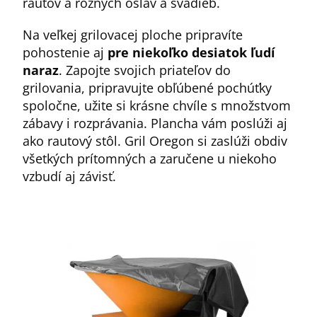
rautov a rôznych osláv a svadieb.
Na veľkej grilovacej ploche pripravíte
pohostenie aj
pre niekoľko desiatok ľudí
naraz
. Zapojte svojich priateľov do
grilovania, pripravujte obľúbené pochúťky
spoločne, užite si krásne chvíle s množstvom
zábavy i rozprávania. Plancha vám poslúži aj
ako rautový stôl. Gril Oregon si zaslúži obdiv
všetkých prítomných a zaručene u niekoho
vzbudí aj závisť.