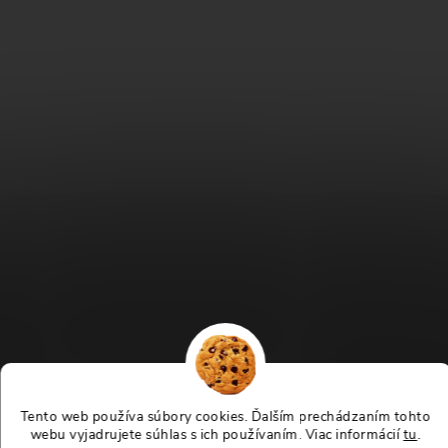
i
e
Sledovať na Instagrame
Tento web používa súbory cookies. Ďalším prechádzaním tohto
webu vyjadrujete súhlas s ich používaním. Viac informácií
tu
.