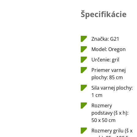
Špecifikácie
Značka: G21
Model: Oregon
Určenie: gril
Priemer varnej
plochy: 85 cm
Sila varnej plochy:
1 cm
Rozmery
podstavy (š x h):
50 x 50 cm
Rozmery grilu (š x