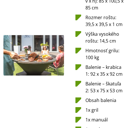
v x h): 85 x 100,5 x
85 cm
Rozmer roštu:
39,5 x 39,5 x 1 cm
Výška vysokého
roštu: 14,5 cm
Hmotnosť grilu:
100 kg
Balenie – krabica
1: 92 x 35 x 92 cm
Balenie – škatuľa
2: 53 x 75 x 53 cm
Obsah balenia
1x gril
1x manuál