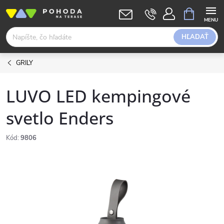
Prejsť
NÁKUPN
KOŠÍK
na
obsah
HĽADAŤ
GRILY
LUVO LED kempingové
svetlo Enders
Kód:
9806