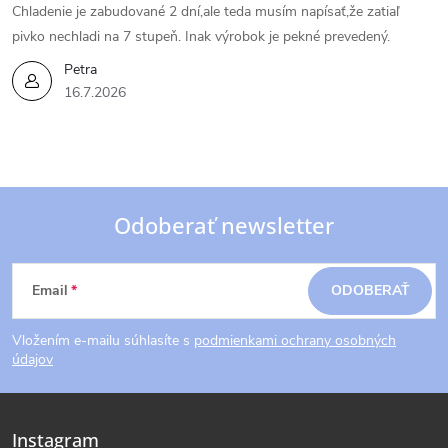
Chladenie je zabudované 2 dní,ale teda musím napísať,že zatiaľ
pivko nechladi na 7 stupeň. Inak výrobok je pekné prevedený.
Petra
16.7.2026
Odoberať newsletter
Z
Email
ODOBERAŤ
á
Vložením e-mailu súhlasíte s
podmienkami ochrany osobných
p
údajov
ä
Instagram