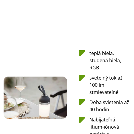
teplá biela,
studená biela,
RGB
svetelný tok až
100 lm,
stmievateľné
Doba svietenia až
40 hodín
Nabíjateľná
lítium-iónová
batéria s