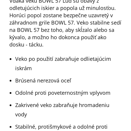
Vďaka veku BOWL 57 Ľud sú obavy z
odletujúcich iskier a popola už minulosťou.
Horúci popol zostane bezpečne uzavretý v
záhradnom grile BOWL 57. Veko stabilne sedí
na BOWL 57 bez toho, aby skĺzalo alebo sa
kývalo, a možno ho dokonca použiť ako
dosku - tácku.
Veko po použití zabraňuje odlietajúcim
iskrám
Brúsená nerezová oceľ
Odolné proti poveternostným vplyvom
Zakrivené veko zabraňuje hromadeniu
vody
Stabilné, protišmykové a odolné proti