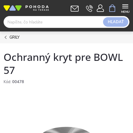
Prejsť
NÁKUPN
KOŠÍK
na
obsah
HĽADAŤ
GRILY
Ochranný kryt pre BOWL
57
Kód:
00478