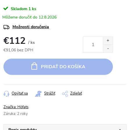
Skladom
1 ks
12.8.2026
Možnosti doručenia
€112
/ ks
€91,06 bez DPH
Jednotková
cena:
PRIDAŤ DO KOŠÍKA
Opýtať sa
Strážiť
Zdieľať
Značka:
Höfats
Záruka
:
2 roky
Popis produktu