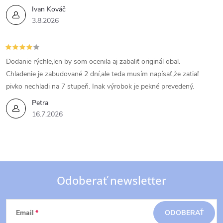
Ivan Kováč
3.8.2026
Dodanie rýchle,len by som ocenila aj zabaliť originál obal.
Chladenie je zabudované 2 dní,ale teda musím napísať,že zatiaľ
pivko nechladi na 7 stupeň. Inak výrobok je pekné prevedený.
Petra
16.7.2026
Odoberať newsletter
Z
Email
ODOBERAŤ